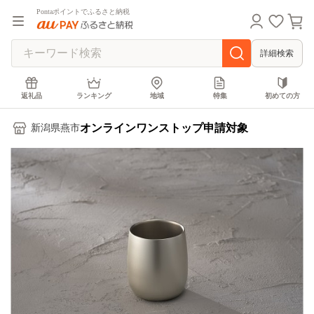
Pontaポイントでふるさと納税
詳細検索
返礼品
ランキング
地域
特集
初めての方
オンラインワンストップ申請対象
新潟県燕市