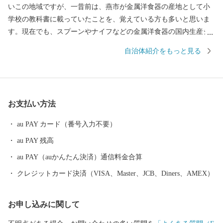
いこの地域ですが、一昔前は、燕市が金属洋食器の産地として小
学校の教科書に載っていたことを、覚えている方も多いと思いま
す。現在でも、スプーンやナイフなどの金属洋食器の国内生産シ
ェアは90％以上を占め、鍋やフライパン、包丁をはじめとした金
自治体紹介をもっと見る
属ハウスウェアは全国生産額の約90%を占める、世界有数の金属
加工の生産地です。 もちろん、その技術は世界を牽引してお
り、なんと、燕産の金属洋食器がノーベル賞授賞式の晩餐会で使
用されています！その他、APECでの各国首脳へのお土産として燕
お支払い方法
市の製品が採用されるなど、燕製品は高い評価を受けています。
燕産の金属洋食器・金属ハウスウェアを使えば、ご家庭での食
au PAY カード（番号入力不要）
事も高級レストランでのディナーに早がわり！ そのほか、伝統
au PAY 残高
工芸品の鎚起銅器、美味しいお米をはじめとした農産物も多数取
りそろえております。燕産品で、日々の生活にアクセントをつけ
au PAY（auかんたん決済）通信料金合算
てみてはいかがですか？
クレジットカード決済（VISA、Master、JCB、Diners、AMEX）
お申し込みに関して