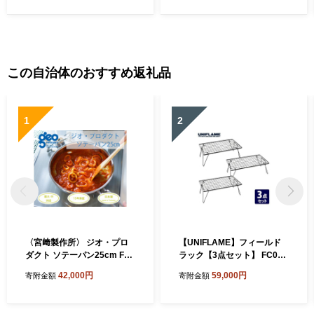
この自治体のおすすめ返礼品
1
2
〈宮﨑製作所〉 ジオ・プロ
【UNIFLAME】フィールド
ダクト ソテーパン25cm FC0
ラック【3点セット】 FC059
42011 【 フライパン 直火 IH
009
42,000円
59,000円
寄附金額
寄附金額
対応 鍋 ステンレス 燕三条 燕
燕市 】