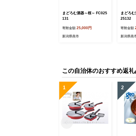
まどろむ酒器～桜～ FC025
まどろむ
131
25132
25,000円
寄附金額
寄附金額
新潟県燕市
新潟県燕
この自治体のおすすめ返礼
1
2