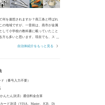
何を連想されますか？燕三条と呼ばれ
この地域ですが、一昔前は、燕市が金属
として小学校の教科書に載っていたこと
る方も多いと思います。現在でも、スプ
などの金属洋食器の国内生産シェアは9
自治体紹介をもっと見る
め、鍋やフライパン、包丁をはじめとした
ェアは全国生産額の約90%を占める、世
加工の生産地です。 もちろん、その技
引しており、なんと、燕産の金属洋食器
法
授賞式の晩餐会で使用されています！そ
Cでの各国首脳へのお土産として燕市の製品
 カード（番号入力不要）
など、燕製品は高い評価を受けていま
高
金属洋食器・金属ハウスウェアを使え
の食事も高級レストランでのディナーに
（auかんたん決済）通信料金合算
そのほか、伝統工芸品の鎚起銅器、美味
ード決済（VISA、Master、JCB、Di