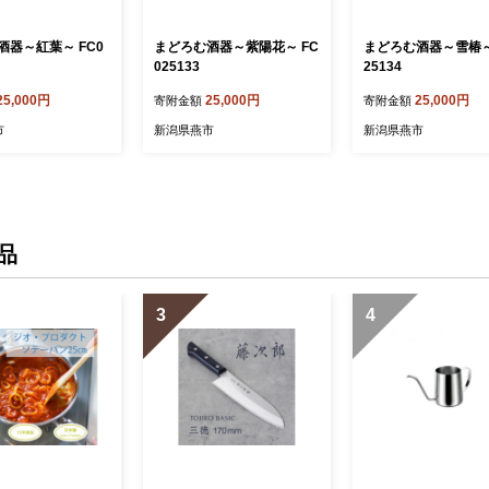
酒器～紅葉～ FC0
まどろむ酒器～紫陽花～ FC
まどろむ酒器～雪椿～ 
025133
25134
25,000円
25,000円
25,000円
寄附金額
寄附金額
市
新潟県燕市
新潟県燕市
品
3
4