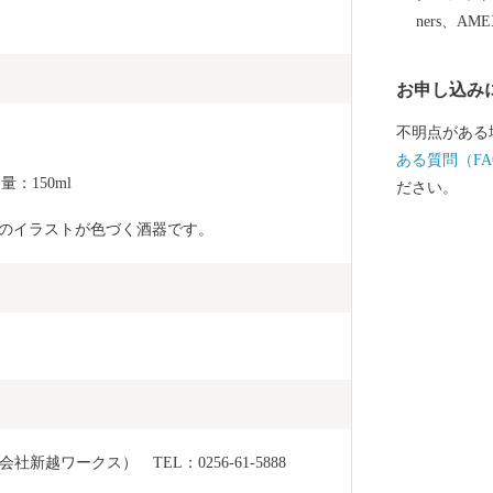
しいお米をは
ners、AM
ります。燕産
みてはいかが
お申し込み
不明点がある
ある質問（FA
量：150ml
ださい。
火のイラストが色づく酒器です。
越ワークス）　TEL：0256-61-5888