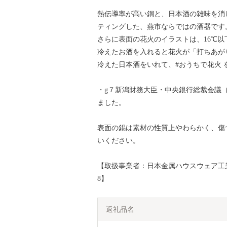
熱伝導率が高い銅と、日本酒の雑味を消
ティングした、燕市ならではの酒器です
さらに表面の花火のイラストは、16℃
冷えたお酒を入れると花火が「打ちあが
冷えた日本酒をいれて、#おうちで花火 
・g７新潟財務大臣・中央銀行総裁会議（
ました。
表面の錫は素材の性質上やわらかく、傷
いください。
【取扱事業者：日本金属ハウスウェア工業組合
8】
返礼品名