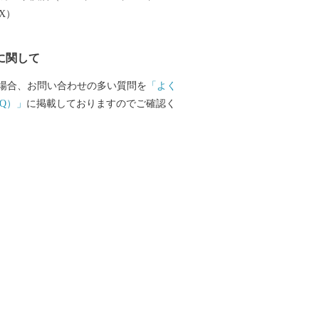
じめとした農産物も多数取りそろえてお
EX）
品で、日々の生活にアクセントをつけて
ですか？
に関して
場合、お問い合わせの多い質問を
「よく
Q）」
に掲載しておりますのでご確認く