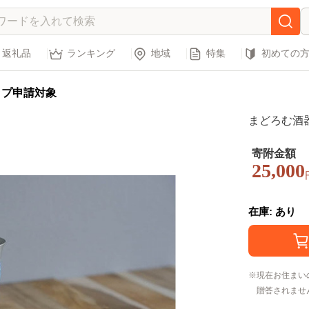
返礼品
ランキング
地域
特集
初めての
ップ申請対象
まどろむ酒器～
寄附金額
25,000
在庫: あり
現在お住まい
贈答されませ