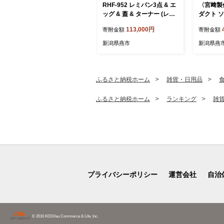
RHF-952 レミパン3点 & エ
〈宮﨑製
ッグ & 蓋 & ターナー (レッ
ダクト ソ
ド) FC113003
04201
113,000円
寄附金額
寄附金額
IH 対応
条 燕 燕
新潟県燕市
新潟県燕
ふるさと納税ホーム
雑貨・日用品
ふるさと納税ホーム
ランキング
雑
プライバシーポリシー
運営会社
自治
© 2016 KDDI/au Commerce & Life, Inc.