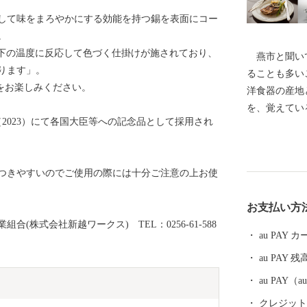
して味をまろやかにする効能を持つ錫を表面にコー
。
以下の温度に反応して色づく仕掛けが施されており、
燕市と聞いて
ります」。
ることも多い
をお楽しみください。
洋食器の産地
を、覚えてい
2023）にて各国大臣等への記念品として採用され
ーンやナイフ
0％以上を占
金属ハウスウ
つきやすいのでご使用の際には十分ご注意の上お使
界有数の金属
術は世界を牽
お支払い方
がノーベル賞
(株式会社新越ワークス) TEL：0256-61-588
の他、APE
au PAY
が採用される
au PAY 残
す。 燕産の
ば、ご家庭で
au PAY
早がわり！ 
クレジットカ