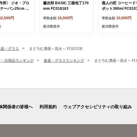
作所〉 ジオ・プロ
藤次郎 BASIC 三徳包丁170
燕人の匠 コーヒード
テーパン25cm FC
mm FC016163
ポット390ml FC010
1 【 フライパン 直火
42,000円
16,000円
10,000円
寄附金額
寄附金額
 鍋 ステンレス 燕三
市 】
市
新潟県燕市
新潟県燕市
食器・グラス
まどろむ酒器～花火～ FC025130
貨・日用品ランキング
食器・グラスランキング
まどろむ酒器～花火～ FC02
体関係者の皆様へ
利用規約
ウェブアクセシビリティの取り組み