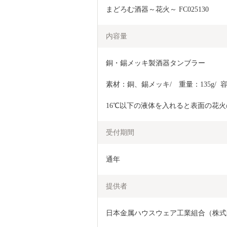
まどろむ酒器～花火～ FC025130
内容量
銅・錫メッキ製酒器タンブラー
素材：銅、錫メッキ/　重量：135g/  容
16℃以下の液体を入れると表面の花
受付期間
通年
提供者
日本金属ハウスウェア工業組合（株式会社新