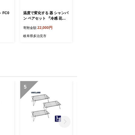
FC0
温度で変化する 器 シャンパ
ン ペアセット 『冷感 花
火』【丸モ高木陶器】 [TBA
22,000円
寄附金額
130]
岐阜県多治見市
5
6