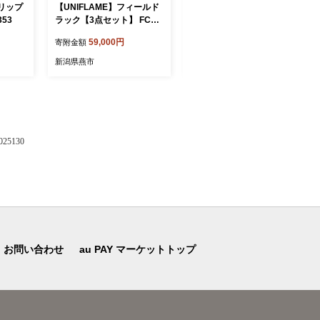
リップ
【UNIFLAME】フィールド
【UNIFLAME】フィールド
353
ラック【3点セット】 FC05
ラック 2個セット FC03902
9009
0
59,000円
39,000円
寄附金額
寄附金額
新潟県燕市
新潟県燕市
5130
お問い合わせ
au PAY マーケットトップ