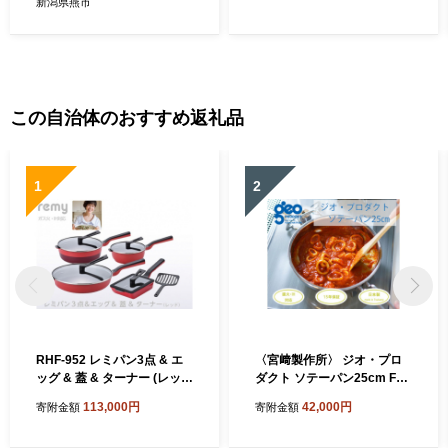
新潟県燕市
この自治体のおすすめ返礼品
1
2
RHF-952 レミパン3点 & エ
〈宮﨑製作所〉 ジオ・プロ
ッグ & 蓋 & ターナー (レッ
ダクト ソテーパン25cm FC0
ド) FC113003
42011 【 フライパン 直火 IH
113,000円
42,000円
寄附金額
寄附金額
対応 鍋 ステンレス 燕三条 燕
燕市 】