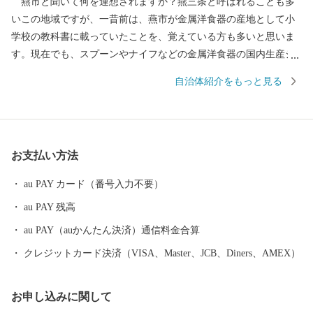
燕市と聞いて何を連想されますか？燕三条と呼ばれることも多
いこの地域ですが、一昔前は、燕市が金属洋食器の産地として小
学校の教科書に載っていたことを、覚えている方も多いと思いま
す。現在でも、スプーンやナイフなどの金属洋食器の国内生産シ
ェアは90％以上を占め、鍋やフライパン、包丁をはじめとした金
自治体紹介をもっと見る
属ハウスウェアは全国生産額の約90%を占める、世界有数の金属
加工の生産地です。 もちろん、その技術は世界を牽引してお
り、なんと、燕産の金属洋食器がノーベル賞授賞式の晩餐会で使
用されています！その他、APECでの各国首脳へのお土産として燕
お支払い方法
市の製品が採用されるなど、燕製品は高い評価を受けています。
燕産の金属洋食器・金属ハウスウェアを使えば、ご家庭での食
au PAY カード（番号入力不要）
事も高級レストランでのディナーに早がわり！ そのほか、伝統
au PAY 残高
工芸品の鎚起銅器、美味しいお米をはじめとした農産物も多数取
りそろえております。燕産品で、日々の生活にアクセントをつけ
au PAY（auかんたん決済）通信料金合算
てみてはいかがですか？
クレジットカード決済（VISA、Master、JCB、Diners、AMEX）
お申し込みに関して