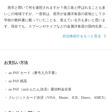
燕市と聞いて何を連想されますか？燕三条と呼ばれることも多
いこの地域ですが、一昔前は、燕市が金属洋食器の産地として小
学校の教科書に載っていたことを、覚えている方も多いと思いま
す。現在でも、スプーンやナイフなどの金属洋食器の国内生産シ
ェアは90％以上を占め、鍋やフライパン、包丁をはじめとした金
自治体紹介をもっと見る
属ハウスウェアは全国生産額の約90%を占める、世界有数の金属
加工の生産地です。 もちろん、その技術は世界を牽引してお
り、なんと、燕産の金属洋食器がノーベル賞授賞式の晩餐会で使
用されています！その他、APECでの各国首脳へのお土産として燕
お支払い方法
市の製品が採用されるなど、燕製品は高い評価を受けています。
燕産の金属洋食器・金属ハウスウェアを使えば、ご家庭での食
au PAY カード（番号入力不要）
事も高級レストランでのディナーに早がわり！ そのほか、伝統
au PAY 残高
工芸品の鎚起銅器、美味しいお米をはじめとした農産物も多数取
りそろえております。燕産品で、日々の生活にアクセントをつけ
au PAY（auかんたん決済）通信料金合算
てみてはいかがですか？
クレジットカード決済（VISA、Master、JCB、Diners、AMEX）