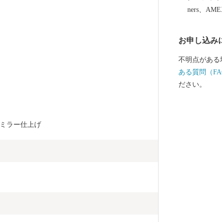
しいお米をは
ners、AM
ります。燕産
みてはいかが
お申し込み
不明点がある
ある質問（FA
ださい。
ミラー仕上げ