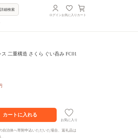
詳細検索
ログイン
お気に入り
カート
方
レス 二重構造 さくら ぐい呑み FC01
円
お気に入り
の自治体へ寄附申込いただいた場合、返礼品は
ん。