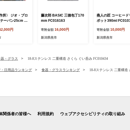
作所〉 ジオ・プロ
藤次郎 BASIC 三徳包丁170
燕人の匠 コーヒード
テーパン25cm FC
mm FC016163
ポット390ml FC010
1 【 フライパン 直火
42,000円
16,000円
10,000円
寄附金額
寄附金額
 鍋 ステンレス 燕三
市 】
市
新潟県燕市
新潟県燕市
食器・グラス
18-8ステンレス 二重構造 さくら ぐい呑み FC010434
貨・日用品ランキング
食器・グラスランキング
18-8ステンレス 二重構造 さ
体関係者の皆様へ
利用規約
ウェブアクセシビリティの取り組み