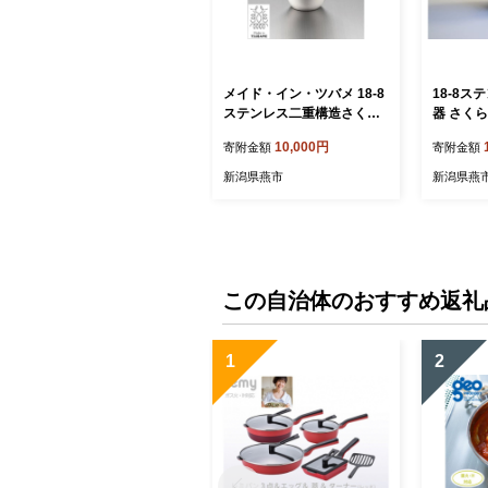
メイド・イン・ツバメ 18-8
18-8ス
ステンレス二重構造さくら
器 さくら
ぐい呑み 80ml 内面24金メ
ンクゴール
10,000円
寄附金額
寄附金額
ッキ FC010433
438
新潟県燕市
新潟県燕
この自治体のおすすめ返礼
1
2