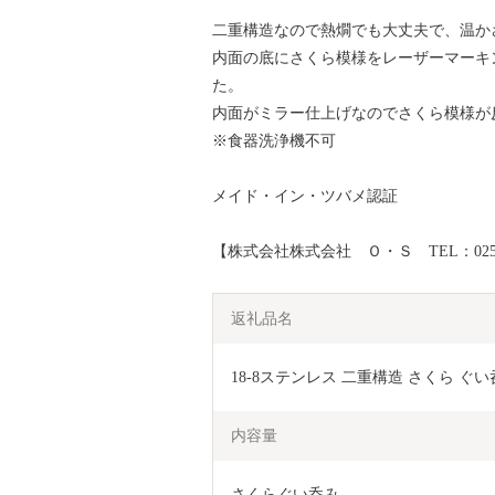
二重構造なので熱燗でも大丈夫で、温か
内面の底にさくら模様をレーザーマーキ
た。
内面がミラー仕上げなのでさくら模様が
※食器洗浄機不可
メイド・イン・ツバメ認証
【株式会社株式会社 Ｏ・Ｓ TEL：0256-66-
返礼品名
18-8ステンレス 二重構造 さくら ぐい呑み
内容量
さくらぐい呑み