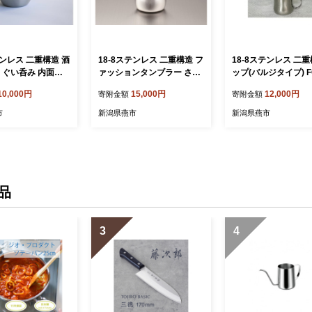
テンレス 二重構造 酒
18-8ステンレス 二重構造 フ
18-8ステンレス 二
 ぐい呑み 内面ピ
ァッションタンブラー さく
ップ(バルジタイプ) F
ドメッキ FC010
ら 内面24金メッキ FC0151
33
10,000円
15,000円
12,000円
寄附金額
寄附金額
49
市
新潟県燕市
新潟県燕市
品
3
4