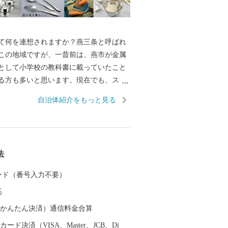
何を連想されますか？燕三条と呼ばれ
この地域ですが、一昔前は、燕市が金属
として小学校の教科書に載っていたこと
る方も多いと思います。現在でも、スプ
などの金属洋食器の国内生産シェアは9
自治体紹介をもっと見る
め、鍋やフライパン、包丁をはじめとした
ェアは全国生産額の約90%を占める、世
加工の生産地です。 もちろん、その技
引しており、なんと、燕産の金属洋食器
法
授賞式の晩餐会で使用されています！そ
Cでの各国首脳へのお土産として燕市の製品
 カード（番号入力不要）
など、燕製品は高い評価を受けていま
高
金属洋食器・金属ハウスウェアを使え
の食事も高級レストランでのディナーに
（auかんたん決済）通信料金合算
そのほか、伝統工芸品の鎚起銅器、美味
ード決済（VISA、Master、JCB、Di