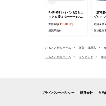
RHF-952 レミパン3点 & エ
〈宮﨑製
ッグ & 蓋 & ターナー (レッ
ダクト ソ
ド) FC113003
04201
113,000円
寄附金額
寄附金額
IH 対応
条 燕 燕
新潟県燕市
新潟県燕
ふるさと納税ホーム
雑貨・日用品
ふるさと納税ホーム
ランキング
雑
プライバシーポリシー
運営会社
自治