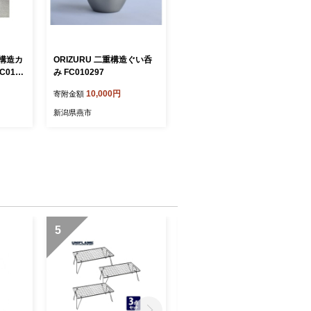
重構造カ
ORIZURU 二重構造ぐい呑
C0122
み FC010297
10,000円
寄附金額
新潟県燕市
5
6