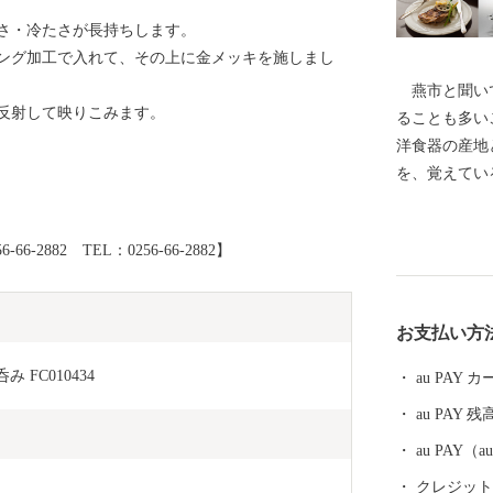
さ・冷たさが長持ちします。
ング加工で入れて、その上に金メッキを施しまし
燕市と聞いて
反射して映りこみます。
ることも多い
洋食器の産地
を、覚えてい
ーンやナイフ
0％以上を占
2882 TEL：0256-66-2882】
金属ハウスウ
界有数の金属
術は世界を牽
お支払い方
がノーベル賞
の他、APE
 FC010434
au PAY
が採用される
au PAY 残
す。 燕産の
ば、ご家庭で
au PAY
早がわり！ 
クレジットカ