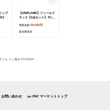
リップ
【UNIFLAME】フィールド
【UNIFLAME】フィールド
353
ラック【3点セット】 FC05
ラック 2個セット FC03902
9009
0
59,000円
39,000円
寄附金額
寄附金額
新潟県燕市
新潟県燕市
くら ぐい呑み FC010434
お問い合わせ
au PAY マーケットトップ