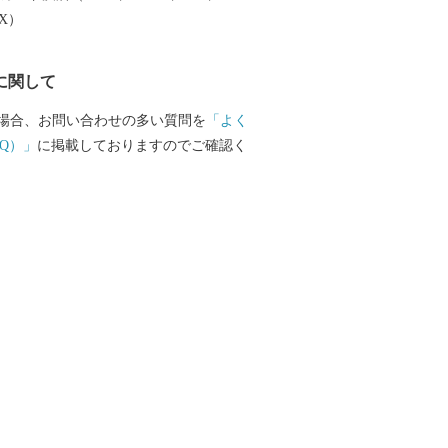
じめとした農産物も多数取りそろえてお
EX）
品で、日々の生活にアクセントをつけて
ですか？
に関して
場合、お問い合わせの多い質問を
「よく
Q）」
に掲載しておりますのでご確認く