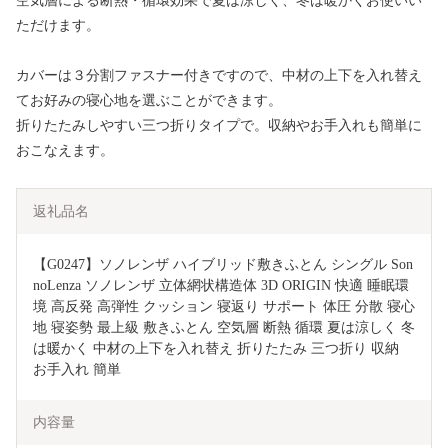
空気層による断熱・循環効果で夏は涼しく、冬は暖かくお使いい
ただけます。
カバーは３分割ファスナー付きですので、中材の上下を入れ替え
てお好みの寝心地を選ぶことができます。
折りたたみしやすい三つ折りタイプで。収納やお手入れも簡単に
おこなえます。
返礼品名
【G0247】ソノレンザ ハイブリッド敷きふとん シングル Son
noLenza ソノレンザ 立体網状構造体 3D ORIGIN 快適 睡眠環
境 高反発 高弾性 クッション 寝返り サポート 体圧 分散 寝心
地 寝姿勢 最上級 敷きふとん 空気層 断熱 循環 夏は涼しく 冬
は暖かく 中材の上下を入れ替え 折りたたみ 三つ折り 収納 
お手入れ 簡単
内容量