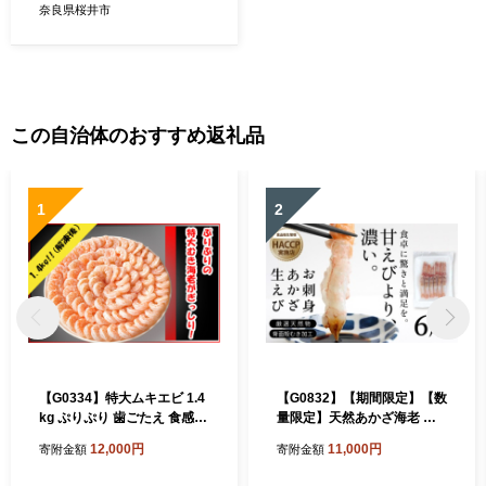
奈良県桜井市
この自治体のおすすめ返礼品
1
2
【G0334】特大ムキエビ 1.4
【G0832】【期間限定】【数
kg ぷりぷり 歯ごたえ 食感
量限定】天然あかざ海老 お
えび うま味 大型 むきえび 下
刺身用 お刺身あかざ海老 ア
12,000円
11,000円
寄附金額
寄附金額
ごしらえ済 バラ凍結 便利 エ
カザエビ 海老 エビ 天然 冷凍
ビチリ 八宝菜 チャーハン パ
海鮮 刺身 お造り 寿司 海鮮丼