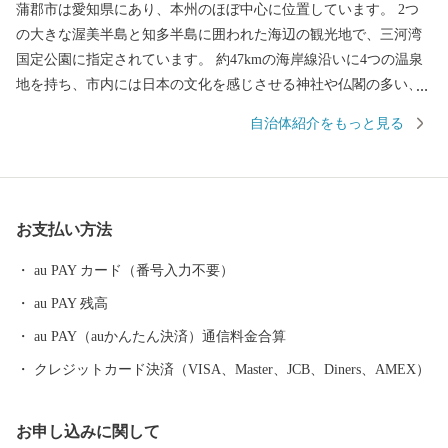
蒲郡市は愛知県にあり、本州のほぼ中心に位置しています。 2つ
の大きな渥美半島と知多半島に囲われた海辺の観光地で、三河湾
国定公園に指定されています。 約47kmの海岸線沿いに4つの温泉
地を持ち、市内には日本の文化を感じさせる神社や仏閣の多い、
美しい土地です。 海から山にかけ変化に富んだ景勝は、万葉の歌
自治体紹介をもっと見る
人や近代の作家にも愛され、数多くの文人が好んで訪れました。
お支払い方法
au PAY カード（番号入力不要）
au PAY 残高
au PAY（auかんたん決済）通信料金合算
クレジットカード決済（VISA、Master、JCB、Diners、AMEX）
お申し込みに関して