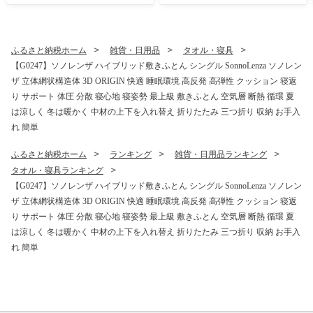
スタ カレーライス グラタン
高級食材 希少 グルメ お取り
むきえび
寄せ 人気 おすすめ ギフト 贈
答 海の幸 プリプリ 甘み 旨味
鮮度抜群
ふるさと納税ホーム
雑貨・日用品
タオル・寝具
【G0247】ソノレンザ ハイブリッド敷きふとん シングル SonnoLenza ソノレン
ザ 立体網状構造体 3D ORIGIN 快適 睡眠環境 高反発 高弾性 クッション 寝返
り サポート 体圧 分散 寝心地 寝姿勢 最上級 敷きふとん 空気層 断熱 循環 夏
は涼しく 冬は暖かく 中材の上下を入れ替え 折りたたみ 三つ折り 収納 お手入
れ 簡単
ふるさと納税ホーム
ランキング
雑貨・日用品ランキング
タオル・寝具ランキング
【G0247】ソノレンザ ハイブリッド敷きふとん シングル SonnoLenza ソノレン
ザ 立体網状構造体 3D ORIGIN 快適 睡眠環境 高反発 高弾性 クッション 寝返
り サポート 体圧 分散 寝心地 寝姿勢 最上級 敷きふとん 空気層 断熱 循環 夏
は涼しく 冬は暖かく 中材の上下を入れ替え 折りたたみ 三つ折り 収納 お手入
れ 簡単