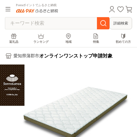
Pontaポイントでふるさと納税
詳細検索
返礼品
ランキング
地域
特集
初めての方
オンラインワンストップ申請対象
愛知県蒲郡市