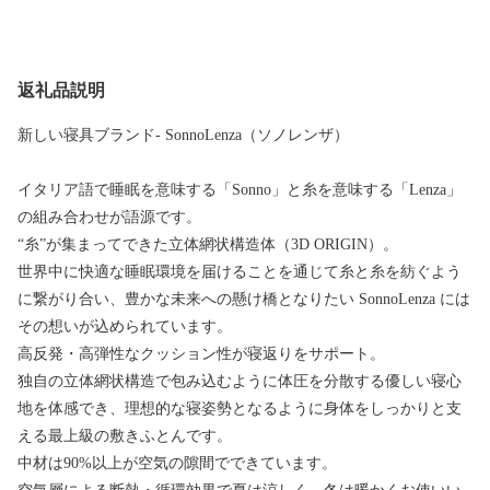
返礼品説明
新しい寝具ブランド- SonnoLenza（ソノレンザ）
イタリア語で睡眠を意味する「Sonno」と糸を意味する「Lenza」
の組み合わせが語源です。
“糸”が集まってできた立体網状構造体（3D ORIGIN）。
世界中に快適な睡眠環境を届けることを通じて糸と糸を紡ぐよう
に繋がり合い、豊かな未来への懸け橋となりたい SonnoLenza には
その想いが込められています。
高反発・高弾性なクッション性が寝返りをサポート。
独自の立体網状構造で包み込むように体圧を分散する優しい寝心
地を体感でき、理想的な寝姿勢となるように身体をしっかりと支
える最上級の敷きふとんです。
中材は90%以上が空気の隙間でできています。