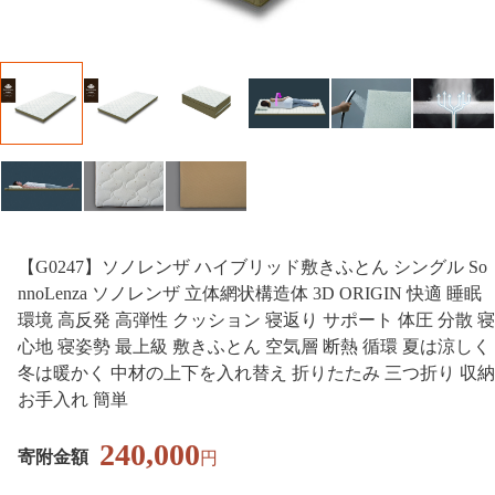
【G0247】ソノレンザ ハイブリッド敷きふとん シングル So
nnoLenza ソノレンザ 立体網状構造体 3D ORIGIN 快適 睡眠
環境 高反発 高弾性 クッション 寝返り サポート 体圧 分散 寝
心地 寝姿勢 最上級 敷きふとん 空気層 断熱 循環 夏は涼しく
冬は暖かく 中材の上下を入れ替え 折りたたみ 三つ折り 収納
お手入れ 簡単
240,000
寄附金額
円