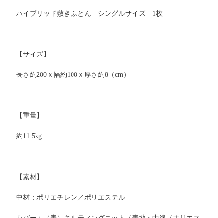
ハイブリッド敷きふとん　シングルサイズ　1枚
【サイズ】
長さ約200ｘ幅約100ｘ厚さ約8（cm）
【重量】
約11.5kg
【素材】
中材：ポリエチレン／ポリエステル
カバー：〈表〉キルティングニット（表地・中綿（ポリエス