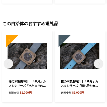
この自治体のおすすめ返礼品
1
2
樫の木製腕時計｜「翠月」カ
樫の木製腕時計｜「翠月」カ
スミシリーズ『水たまりの
スミシリーズ『晴れ待ち傘』
空』【ベルト色：灰】
【ベルト色：みずいろ】
81,000円
81,000円
寄附金額
寄附金額