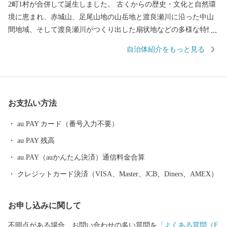
2町1村が合併して誕生しました。 古くからの歴史・文化と自然環
境に恵まれ、赤城山、足尾山地の山岳地と渡良瀬川に沿った中山
間地域、そして渡良瀬川がつくり出した扇状地などの多様な特性
をもった地域です。 みどり市では、この豊かな自然と立地条件の
自治体紹介をもっと見る
なかで、人びとが心豊かに生活できるまちづくりに取り組んでお
ります。 また、市民の皆様はもとより、みどり市のまちづくりへ
の共感やふるさとへの思いを持つ方々にも、まちづくりに参加し
ていただけるようこの制度を設けております。 皆さまの応援をよ
お支払い方法
ろしくお願いいたします。
au PAY カード（番号入力不要）
au PAY 残高
au PAY（auかんたん決済）通信料金合算
クレジットカード決済（VISA、Master、JCB、Diners、AMEX）
お申し込みに関して
不明点がある場合、お問い合わせの多い質問を
「よくある質問（F