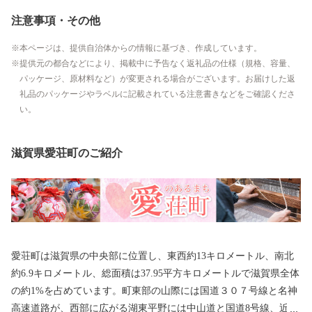
注意事項・その他
本ページは、提供自治体からの情報に基づき、作成しています。
提供元の都合などにより、掲載中に予告なく返礼品の仕様（規格、容量、
パッケージ、原材料など）が変更される場合がございます。お届けした返
礼品のパッケージやラベルに記載されている注意書きなどをご確認くださ
い。
滋賀県愛荘町のご紹介
愛荘町は滋賀県の中央部に位置し、東西約13キロメートル、南北
約6.9キロメートル、総面積は37.95平方キロメートルで滋賀県全体
の約1%を占めています。町東部の山際には国道３０７号線と名神
高速道路が、西部に広がる湖東平野には中山道と国道8号線、近江