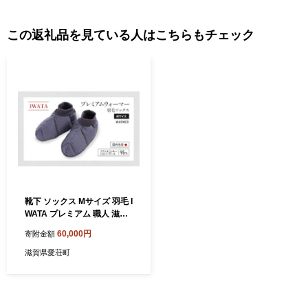
ました。この秦荘町と愛知川町が平成18年に合併し愛荘町が誕生
しました。
この返礼品を見ている人はこちらもチェック
靴下 ソックス Mサイズ 羽毛 I
WATA プレミアム 職人 滋賀
県 愛荘町
60,000円
寄附金額
滋賀県愛荘町