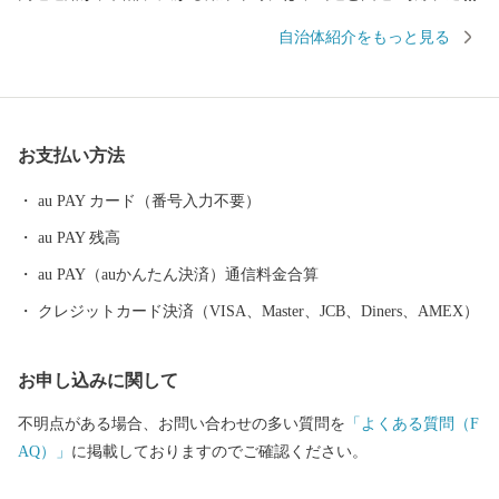
鉄道、東海道新幹線が、それぞれ南北に縦断しており、交通の要
自治体紹介をもっと見る
衝地でもあります。この名神高速道路の秦荘スマートＩＣを利用
すれば、京都へ１時間、名古屋へ２時間弱で行くことができま
す。 町の沿革・由来 滋賀県地図と愛荘町の位置図 http://www.tow
n.aisho.shiga.jp/images/sigaken.jpg 琵琶湖の東部・湖東地域に位置
お支払い方法
し、鈴鹿山系からの豊かな清水と自然に恵まれ、古くから水との
関わりが深いまちで、この地形が農業をはじめとするさまざまな
au PAY カード（番号入力不要）
産業を発展させてきました。おだやかな風が吹き、青い空が広が
au PAY 残高
る春、太陽の光を受けて深緑のみどりがまぶしい夏、田園風景が
小麦色に染まる秋、まっ白い雪景色に包まれる冬。このように彩
au PAY（auかんたん決済）通信料金合算
り豊かな自然と、美しい水辺空間が愛荘町を囲んでいます。 こ
クレジットカード決済（VISA、Master、JCB、Diners、AMEX）
の地域は古くから開けた土地で、条里制による土地制度の遺構が
多く残されています。湖東三山として知られる金剛輪寺は聖武天
お申し込みに関して
皇の勅願により行基が開山。近世には中山道65番目の宿場として
愛知川宿が栄えたほか、明治には郡役所や警察などの官公署が置
不明点がある場合、お問い合わせの多い質問を
「よくある質問（F
かれ、近江鉄道が開通するなど、古くから地方の中心として発展
AQ）」
に掲載しておりますのでご確認ください。
しました。昭和30年、昭和の大合併では秦川村と八木荘村が合併
して秦荘町に、また愛知川町と豊国村が合併して愛知川町となり