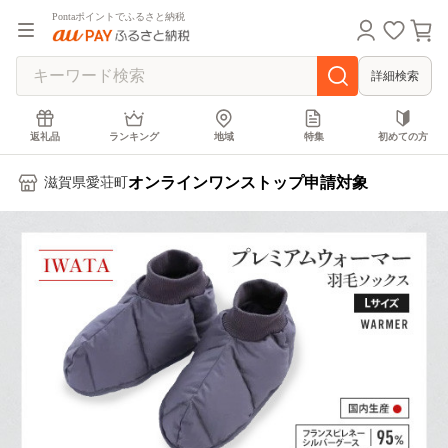
Pontaポイントでふるさと納税
詳細検索
返礼品
ランキング
地域
特集
初めての方
オンラインワンストップ申請対象
滋賀県愛荘町