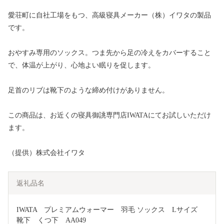
愛荘町に自社工場をもつ、高級寝具メーカー（株）イワタの製品
です。
おやすみ専用のソックス。つま先から足の冷えをカバーすること
で、体温が上がり、心地よい眠りを促します。
足首のリブは靴下のような締め付けがありません。
この商品は、お近くの寝具御誂専門店IWATAにてお試しいただけ
ます。
（提供）株式会社イワタ
返礼品名
IWATA　プレミアムウォーマー　羽毛 ソックス　Lサイズ　
靴下　くつ下　AA049