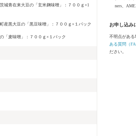
茨城青在来大豆の「玄米麹味噌」：７００ｇ×1
ners、AM
町産黒大豆の「黒豆味噌」：７００ｇ×１パック
お申し込み
不明点がある
の「麦味噌」：７００ｇ×１パック
ある質問（FA
ださい。