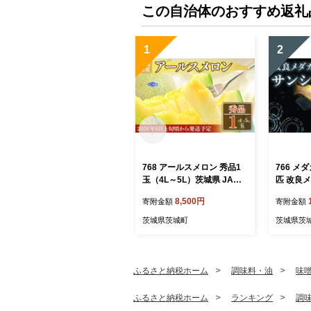
この自治体のおすすめ返礼
1
2
768 アールスメロン 秀品1
766 メ
玉（4L～5L）茨城県 JA水
匹 改良
戸 フルーツ 果物
だか】
8,500円
寄附金額
寄附金額
茨城県茨城町
茨城県茨
ふるさと納税ホーム
調味料・油
味
ふるさと納税ホーム
ランキング
調