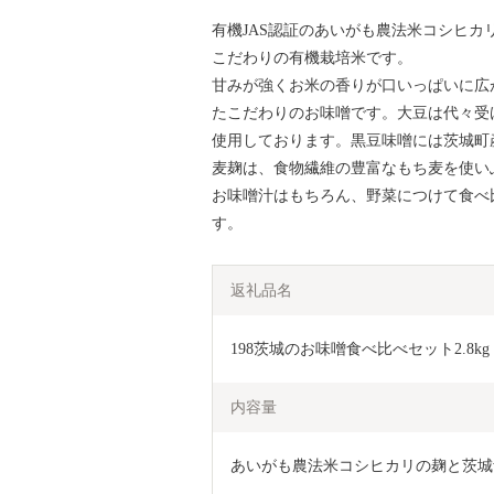
有機JAS認証のあいがも農法米コシヒ
こだわりの有機栽培米です。
甘みが強くお米の香りが口いっぱいに広
たこだわりのお味噌です。大豆は代々受
使用しております。黒豆味噌には茨城町
麦麹は、食物繊維の豊富なもち麦を使い
お味噌汁はもちろん、野菜につけて食べ
す。
返礼品名
198茨城のお味噌食べ比べセット2.8kg
内容量
あいがも農法米コシヒカリの麹と茨城