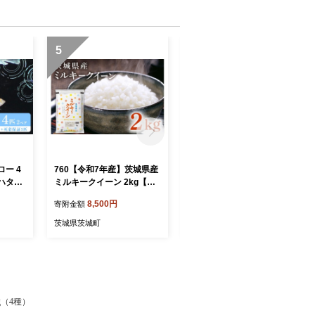
5
6
ロー 4
760【令和7年産】茨城県産
762【令和7年産】茨城県産
ハタめ
ミルキークイーン 2kg【石
こしひかり香 2kg【石崎商
崎商店】
店】
8,500円
8,000円
寄附金額
寄附金額
茨城県茨城町
茨城県茨城町
g（4種）