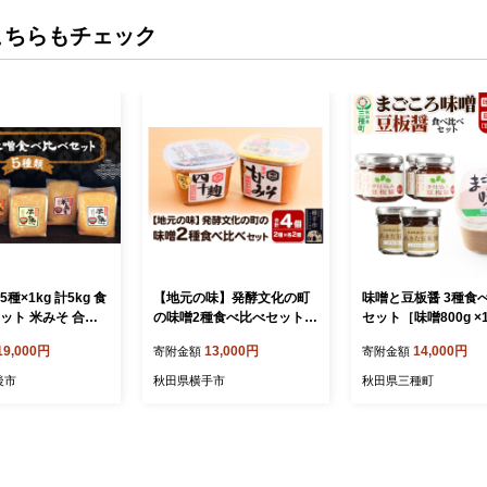
こちらもチェック
種×1kg 計5kg 食
【地元の味】発酵文化の町
味噌と豆板醤 3種食
ット 米みそ 合わ
の味噌2種食べ比べセット各
セット［味噌800g ×
2個入り みそ
豆板醤3種（甘口、
19,000円
13,000円
14,000円
寄附金額
寄附金額
レミアム）×各2個］
後市
秋田県横手市
秋田県三種町