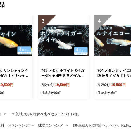
品
3
4
ダカ サンシャイン 4
765 メダカ ホワイトタイガ
764 メダカ ルナイエ
メダカ【トリハタめ
ーダイヤ 4匹 改良メダカ
匹 改良メダカ【トリ
【トリハタめだか】
だか】
19,500円
19,500円
19,500円
寄附金額
寄附金額
城町
茨城県茨城町
茨城県茨城町
噌
198茨城のお味噌食べ比べセット2.8kg（4種）
味料・油ランキング
味噌ランキング
198茨城のお味噌食べ比べセット2.8k