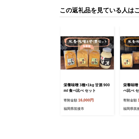
この返礼品を見ている人は
栄養味噌 3種×1kg 甘酒 900
栄養味噌 5
ml 食べ比べ セット
べ比べ セ
せ味噌
16,000円
寄附金額
寄附金額
福岡県筑後市
福岡県筑