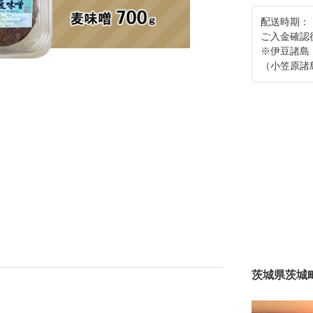
配送時期：
ご入金確認
※伊豆諸島
（小笠原諸
茨城県茨城