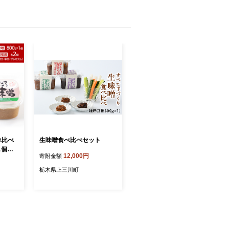
べ比べ
生味噌食べ比べセット
1個、
12,000円
寄附金額
辛口、プ
栃木県上三川町