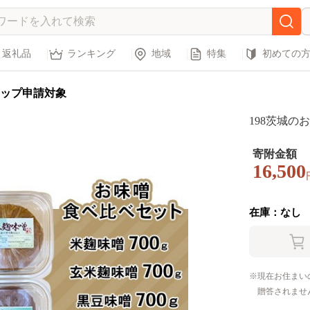
返礼品
ランキング
地域
特集
初めての
ップ申請対象
198茨城の
寄附金額
16,500
在庫：なし
現在お住まい
贈答されませ