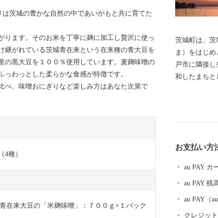
カリは茨城の豊かな自然の中であいがもと共に育てた
がります。そのお米を丁寧に麹に加工し贅沢に使っ
茨城町は、茨
け継がれている茨城青在来という在来種の青大豆を
ま）をはじめ
産の黒大豆を１００％使用しています。麦麹味噌の
戸市に隣接し
ふっわっとした柔らかな食感が特徴です。
和したまちとして
比べ、味噌おにぎりなど楽しみ方はあなた次第で
だいた寄附金
町の明るい未
なる「美しい
「ひとづくり」な
れて頑張って
お支払い方
のある方や関
（4種）
をお待ちして
au PAY
au PAY 残
au PAY
青在来大豆の「米麹味噌」：７００ｇ×１パック
クレジットカ