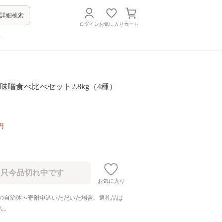
詳細検索
ログイン
お気に入り
カート
方
お味噌食べ比べセット2.8kg（4種）
円
お気に入り
の自治体へ寄附申込いただいた場合、返礼品は
ん。