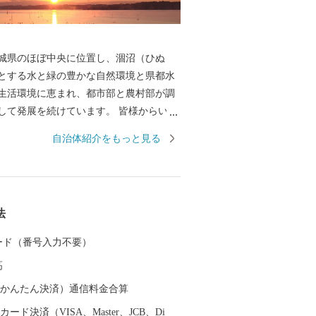
城県のほぼ中央に位置し、涸沼（ひぬ
とする水と緑の豊かな自然環境と県都水
生活環境に恵まれ、都市部と農村部が調
発展を続けています。 皆様からいた
は、茨城町の将来の発展を目指し、茨城
自治体紹介をもっと見る
来を築くために、住み良い環境のもとと
自然を守る」ことやその原動力となる
どに大切に活用します。 茨城町を離
いる皆様、また、茨城町へ来られたこと
法
心をお持ちの皆様からの温かい『応援』
おります。
 カード（番号入力不要）
高
（auかんたん決済）通信料金合算
ード決済（VISA、Master、JCB、Di