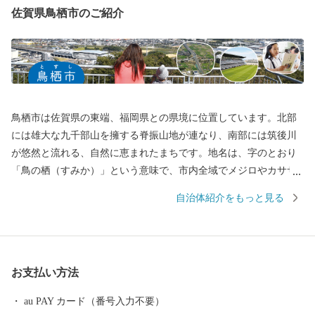
佐賀県鳥栖市のご紹介
鳥栖市は佐賀県の東端、福岡県との県境に位置しています。北部
には雄大な九千部山を擁する脊振山地が連なり、南部には筑後川
が悠然と流れる、自然に恵まれたまちです。地名は、字のとおり
「鳥の栖（すみか）」という意味で、市内全域でメジロやカササ
ギなど多くの野鳥を見ることができます。 また、鳥栖市は長崎街
自治体紹介をもっと見る
道が分岐する場所でしたので、古くから人・モノ・文化が交わる
まちです。九州の陸上交通の要衝という地理的優位性を活かし
て、九州の物流の拠点として発展を遂げてきました。 さらに、近
年では鳥栖市をホームタウンとするJリーグ・サガン鳥栖や女子バ
お支払い方法
レーボールVリーグ・久光スプリングスの活躍がまちを盛り上げて
います。
au PAY カード（番号入力不要）