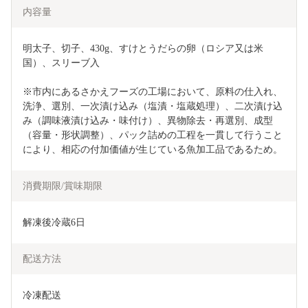
内容量
明太子、切子、430g、すけとうだらの卵（ロシア又は米
国）、スリーブ入
※市内にあるさかえフーズの工場において、原料の仕入れ、
洗浄、選別、一次漬け込み（塩漬・塩蔵処理）、二次漬け込
み（調味液漬け込み・味付け）、異物除去・再選別、成型
（容量・形状調整）、パック詰めの工程を一貫して行うこと
により、相応の付加価値が生じている魚加工品であるため。
消費期限/賞味期限
解凍後冷蔵6日
配送方法
冷凍配送