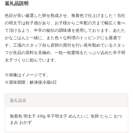
返礼品説明
色目が良い厳選した卵を熟成させ、無着色で仕上げました！当社
の明太子は粒子感があり、お子様からご年配の方まで幅広く食べ
て頂けるよう、中辛の秘伝の調味液を使用しております。あたた
かなごはんと一緒に、また色々な料理のトッピングにも最適で
す。工場のスタッフ自ら原卵の買付を行い長年勤めているスタッ
フが良品の原料を見極め、一粒一粒愛情をたっぷり込めた辛子明
太子づくりに励んでいます。
※画像はイメージです。
※賞味期限：解凍後冷蔵6日
返礼品名
無着色 明太子 430g 辛子明太子 めんたいこ 魚卵 たらこ おつ
まみ おかず