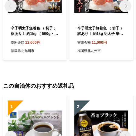
辛子明太子無着色 （ 切子 ）
辛子明太子無着色 （ 切子 ）
訳あり！ 約1kg （ 500g × 2
訳あり！ 約1kg 明太子 辛子
パック ） 明太子 辛子 めんた
めんたいこ たらこ 海鮮 卵 魚
12,000円
11,000円
寄附金額
寄附金額
いこ たらこ 海鮮 卵 魚卵 魚
卵 魚介類 魚介 冷凍 ご飯のお
介類 魚介 冷凍 ご飯のお供 お
供 おつまみ おかず スケトウ
福岡県北九州市
福岡県北九州市
つまみ おかず スケトウダラ
ダラ
この自治体のおすすめ返礼品
1
2