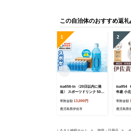
この自治体のおすすめ返礼
1
2
isa656-tn 〈20日以内に発
isa95
送〉 スポーツドリンク 500
年産 小
ml 48本 スポゼロ ペットボ
金米〈ヒノ
13,000円
寄附金額
寄附金額
トル カロリーゼロ 天然アル
児島 伊佐
カリ 温泉水 でつくった ス
伊佐米 白
鹿児島県伊佐市
鹿児島県
ポーツ 飲料 鹿児島県 伊佐
のひかり
市 で製造 グレープフルーツ
【小北農
の香り 身体に必要な ミネラ
ル成分(ナトリウム) がたっ
ふるさと納税ホーム
雑貨・日用品