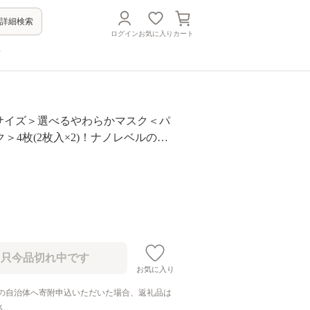
詳細検索
ログイン
お気に入り
カート
方
1 ＜Sサイズ＞選べるやわらかマスク＜パ
＞4枚(2枚入×2)！ナノレベルの効
消臭・制菌加工済み！ストッキング
活かした縫い目の無い立体構造でぴ
ットするマスク【スカラー】
お気に入り
の自治体へ寄附申込いただいた場合、返礼品は
ん。