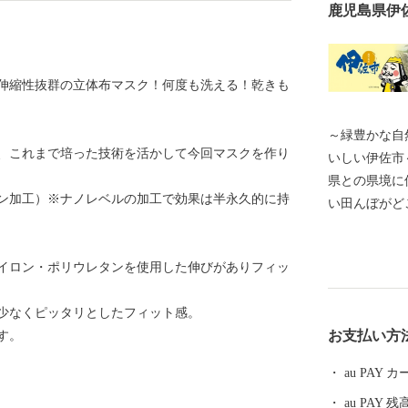
鹿児島県伊
伸縮性抜群の立体布マスク！何度も洗える！乾きも
～緑豊かな自
、これまで培った技術を活かして今回マスクを作り
いしい伊佐市～ 鹿児島県の最北にあり、熊本
県との県境に
ン加工）※ナノレベルの加工で効果は半永久的に持
い田んぼがど
ため、夏は暑
しく『鹿児島の
イロン・ポリウレタンを使用した伸びがありフィッ
は総務大臣よ
す。
少なくピッタリとしたフィット感。
お支払い方
す。
au PAY
au PAY 残