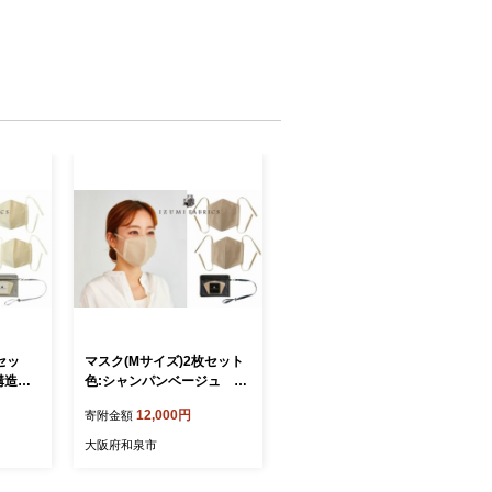
セッ
マスク(Mサイズ)2枚セット
構造立
色:シャンパンベージュ 4
消臭・抗
層構造立体 中2層 制菌・
12,000円
寄附金額
066
消臭・抗カビシート入【12
10676】
大阪府和泉市