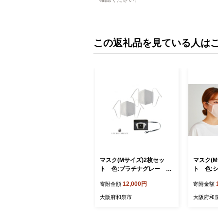
この返礼品を見ている人は
マスク(Mサイズ)2枚セッ
マスク(
ト 色:プラチナグレー 4
ト 色:
層構造立体 中2層 制菌・
層構造立
12,000円
寄附金額
寄附金額
消臭・抗カビシート入り【1
消臭・抗
210678】
210671
大阪府和泉市
大阪府和