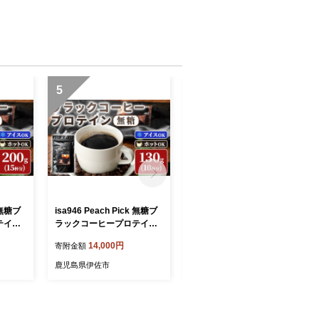
5
6
k 無糖ブ
isa946 Peach Pick 無糖ブ
isa951 甕伊佐錦3本セット
テイン
ラックコーヒープロテイン
(1800ml×3本) 鹿児島 本格
コーヒー
(130g) プロテイン コーヒー
芋焼酎 芋焼酎 焼酎 鹿児島
14,000円
35,000円
寄附金額
寄附金額
エット
ブラック 無糖 ダイエット
限定 一升瓶 お酒 アルコー
 低脂
置き換え 間食 低糖質 低脂
ル 宅飲み 【平酒店】
鹿児島県伊佐市
鹿児島県伊佐市
ーゲン
質 たんぱく質 コラーゲン
CPI
コラーゲンプロテイン CPI
メイク
筋トレ 筋肉 ボディメイク
l】
健康 甘くない 【Beful】