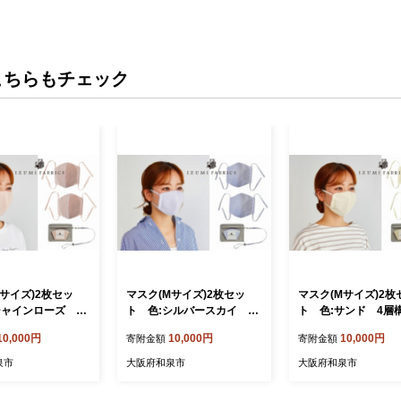
こちらもチェック
Mサイズ)2枚セッ
マスク(Mサイズ)2枚セッ
マスク(Mサイズ)2枚
シャインローズ 4
ト 色:シルバースカイ 4
ト 色:サンド 4層
体 中2層 制菌・
層構造立体 中2層 制菌・
体 中2層 制菌・
10,000円
10,000円
10,000円
寄附金額
寄附金額
カビシート入り【1
消臭・抗カビシート入り【1
カビシート入り【121
】
210674】
8】
泉市
大阪府和泉市
大阪府和泉市