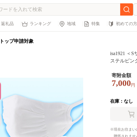
返礼品
ランキング
地域
特集
初めての
トップ申請対象
isa192
ステルピンク
果で抗菌・
製造技術を
寄附金額
7,000
ったりフィ
円
在庫：なし
現在お住まい
贈答されませ