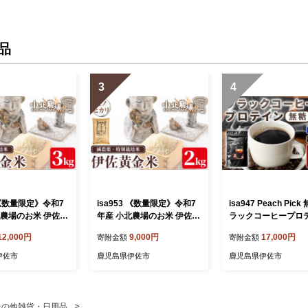
品
3
4
4 《数量限定》令和7
isa953 《数量限定》令和7
isa947 Peach Pic
北農場のお米 伊佐黄
年産 小北農場のお米 伊佐黄
ラックコーヒープロ
ヒカリ〉(3kg) 鹿
金米〈ヒノヒカリ〉(2kg) 鹿
(200g) プロテイン 
12,000円
9,000円
17,000円
寄附金額
寄附金額
 お米 特別栽培米
児島 伊佐 お米 特別栽培米
ブラック 無糖 ダイ
米 ヒノヒカリ ひ
伊佐米 白米 ヒノヒカリ ひ
置き換え 間食 低糖質
伊佐市
鹿児島県伊佐市
鹿児島県伊佐市
 おにぎり ごはん
のひかり おにぎり ごはん
質 たんぱく質 コラ
場】
【小北農場】
コラーゲンプロテイン 
筋トレ 筋肉 ボディ
健康 甘くない 【Befu
その他雑貨・日用品