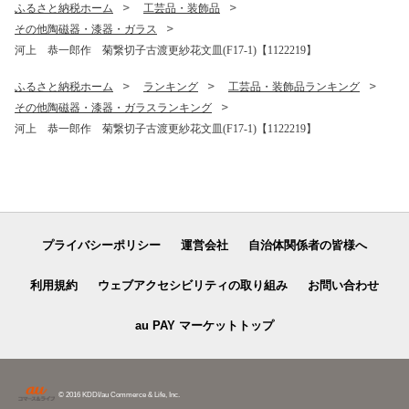
ふるさと納税ホーム
工芸品・装飾品
その他陶磁器・漆器・ガラス
河上 恭一郎作 菊繋切子古渡更紗花文皿(F17-1)【1122219】
ふるさと納税ホーム
ランキング
工芸品・装飾品ランキング
その他陶磁器・漆器・ガラスランキング
河上 恭一郎作 菊繋切子古渡更紗花文皿(F17-1)【1122219】
プライバシーポリシー
運営会社
自治体関係者の皆様へ
利用規約
ウェブアクセシビリティの取り組み
お問い合わせ
au PAY マーケットトップ
© 2016 KDDI/au Commerce & Life, Inc.