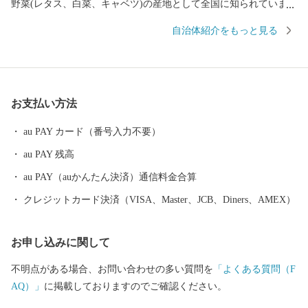
野菜(レタス、白菜、キャベツ)の産地として全国に知られていま
す。その他には精密機械工業、食品加工と製造業が盛んであり、
自治体紹介をもっと見る
北陸新幹線や上信越道など、首都圏とのアクセス環境も整ってお
り、利便性と環境面に恵まれた、暮らしやすい自然豊かな高原の
町です。そして、人口増加率は長野県下でもトップクラスを誇
り、年少人口や生産年齢人口の比率も高く、若い世代が多く暮ら
お支払い方法
す町となっています。 また、毎年7月の最終土曜日には「信
州・御代田龍神まつり」が開催されます。御代田町の夏の一大イ
au PAY カード（番号入力不要）
ベントです。
au PAY 残高
au PAY（auかんたん決済）通信料金合算
クレジットカード決済（VISA、Master、JCB、Diners、AMEX）
お申し込みに関して
不明点がある場合、お問い合わせの多い質問を
「よくある質問（F
AQ）」
に掲載しておりますのでご確認ください。