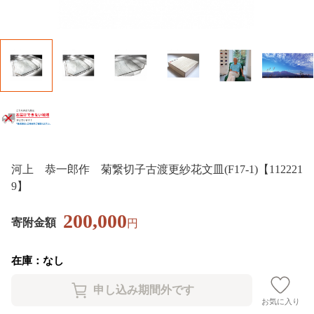
河上 恭一郎作 菊繋切子古渡更紗花文皿(F17-1)【112221
9】
200,000
寄附金額
円
在庫：なし
お気に入り