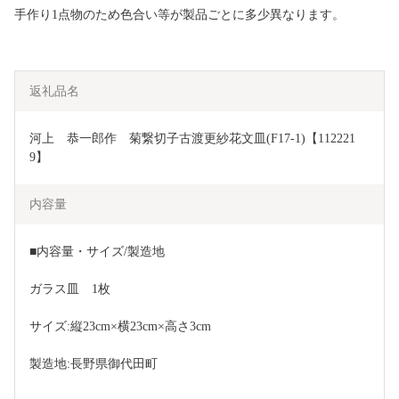
手作り1点物のため色合い等が製品ごとに多少異なります。
返礼品名
河上　恭一郎作　菊繋切子古渡更紗花文皿(F17-1)【112221
9】
内容量
■内容量・サイズ/製造地
ガラス皿　1枚
サイズ:縦23cm×横23cm×高さ3cm
製造地:長野県御代田町