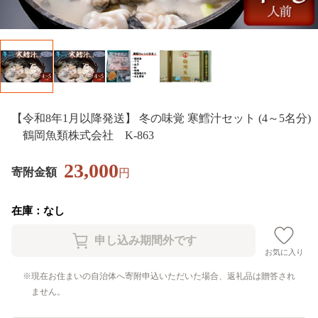
【令和8年1月以降発送】 冬の味覚 寒鱈汁セット (4～5名分)
鶴岡魚類株式会社 K-863
23,000
寄附金額
円
在庫：なし
お気に入り
現在お住まいの自治体へ寄附申込いただいた場合、返礼品は贈答され
ません。