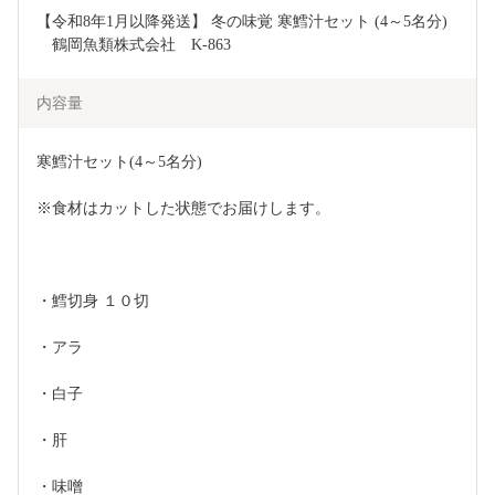
【令和8年1月以降発送】 冬の味覚 寒鱈汁セット (4～5名分)
　鶴岡魚類株式会社　K-863
内容量
寒鱈汁セット(4～5名分)
※食材はカットした状態でお届けします。
・鱈切身 １０切
・アラ
・白子
・肝
・味噌