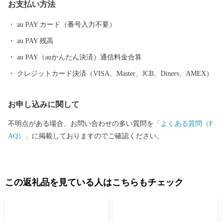
お支払い方法
合わせ 鶴岡市総務部総務課 ふるさと納税担当（平日8時30分~17
時15分） 電話0235-25-2118（直通） FAX0235-24-9071 E-mail：fu
au PAY カード（番号入力不要）
rusato@city.tsuruoka.yamagata.jp ●お礼の品の内容や発送等に関する
au PAY 残高
問い合わせ 株式会社チャンピオン(管理業務受託事業者) 営業時間
【平日】10:00〜18:00 ※土日祝祭日はお休みをいただいておりま
au PAY（auかんたん決済）通信料金合算
す。 TEL: 0120-153-012 E-mail：3012_turuoka@champion.co.jp
クレジットカード決済（VISA、Master、JCB、Diners、AMEX）
お申し込みに関して
不明点がある場合、お問い合わせの多い質問を
「よくある質問（F
AQ）」
に掲載しておりますのでご確認ください。
この返礼品を見ている人はこちらもチェック