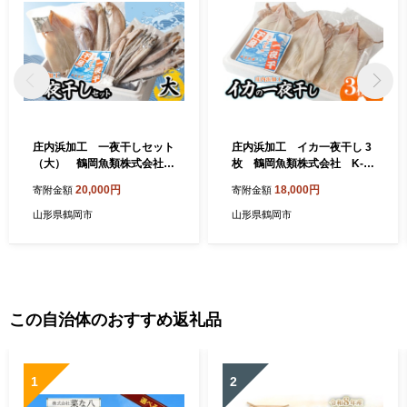
庄内浜加工 一夜干しセット
庄内浜加工 イカ一夜干し 3
（大） 鶴岡魚類株式会社
枚 鶴岡魚類株式会社 K-7
K-754
47
20,000円
18,000円
寄附金額
寄附金額
山形県鶴岡市
山形県鶴岡市
この自治体のおすすめ返礼品
1
2