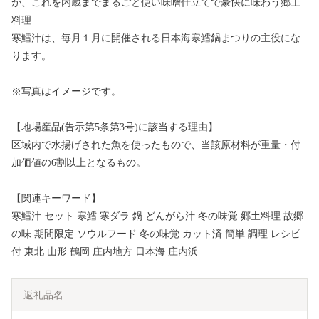
が、これを内蔵までまるごと使い味噌仕立てで豪快に味わう郷土
料理
寒鱈汁は、毎月１月に開催される日本海寒鱈鍋まつりの主役にな
ります。
※写真はイメージです。
【地場産品(告示第5条第3号)に該当する理由】
区域内で水揚げされた魚を使ったもので、当該原材料が重量・付
加価値の6割以上となるもの。
【関連キーワード】
寒鱈汁 セット 寒鱈 寒ダラ 鍋 どんがら汁 冬の味覚 郷土料理 故郷
の味 期間限定 ソウルフード 冬の味覚 カット済 簡単 調理 レシピ
付 東北 山形 鶴岡 庄内地方 日本海 庄内浜
返礼品名