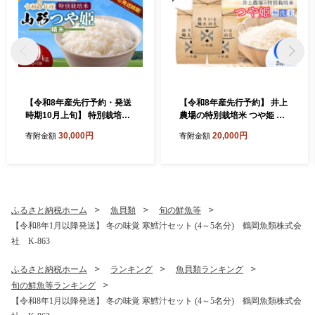
【令和8年産先行予約・発送
【令和8年産先行予約】 井上
時期10月上旬】 特別栽培米
農場の特別栽培米 つや姫 無
山形つや姫 精米 10kg(5kg×
洗米 6kg（2kg×3袋） K-8
30,000円
20,000円
寄附金額
寄附金額
2) 山形県鶴岡市産 株式会
56 山形県鶴岡市
社菜な八（鶴岡ファーマー
ズ）
ふるさと納税ホーム
魚貝類
旬の鮮魚等
【令和8年1月以降発送】 冬の味覚 寒鱈汁セット (4～5名分) 鶴岡魚類株式会
社 K-863
ふるさと納税ホーム
ランキング
魚貝類ランキング
旬の鮮魚等ランキング
【令和8年1月以降発送】 冬の味覚 寒鱈汁セット (4～5名分) 鶴岡魚類株式会