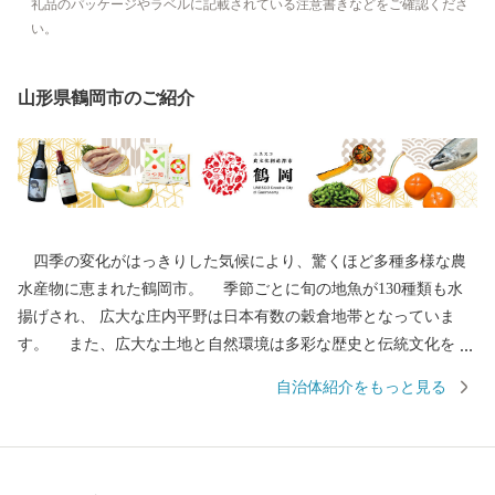
礼品のパッケージやラベルに記載されている注意書きなどをご確認くださ
い。
山形県鶴岡市のご紹介
四季の変化がはっきりした気候により、驚くほど多種多様な農
水産物に恵まれた鶴岡市。 季節ごとに旬の地魚が130種類も水
揚げされ、 広大な庄内平野は日本有数の穀倉地帯となっていま
す。 また、広大な土地と自然環境は多彩な歴史と伝統文化をも
たらしました。 地域の伝統行事や特色あるまつりは、今もなお
自治体紹介をもっと見る
市民の手によって大切に継承されています。 その特色が認めら
れ、日本初となるユネスコ食文化創造都市になりました。 ---------
--------------------------------------- 各種お問合せ先について ---------
--------------------------------------- ●ふるさと納税全般に関する問い