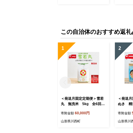
この自治体のおすすめ返礼
1
2
＜発送月固定定期便＞雪若
＜発送月
丸 無洗米 5kg 全6回
ぬき 精
【4090390】
【40903
60,000円
寄附金額
寄附金額
山形県川西町
山形県川