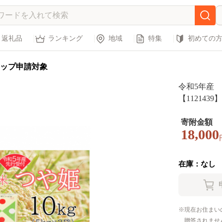
返礼品
ランキング
地域
特集
初めての
ップ申請対象
令和5年産 
【1121439】
寄附金額
18,000
在庫：なし
現在お住まい
贈答されませ