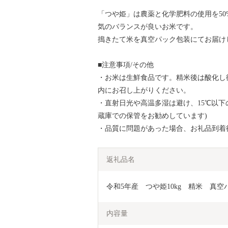
「つや姫」は農薬と化学肥料の使用を5
気のバランスが良いお米です。
搗きたて米を真空パック包装にてお届け
■注意事項/その他
・お米は生鮮食品です。精米後は酸化し
内にお召し上がりください。
・直射日光や高温多湿は避け、15℃以下
蔵庫での保管をお勧めしています)
・品質に問題があった場合、お礼品到着
返礼品名
令和5年産　つや姫10kg　精米　真空パッ
内容量