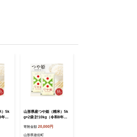
）5k
山形県産つや姫（精米）5k
和8年産
g×2袋 計10kg（令和8年産
米）11月下旬
20,000円
寄附金額
山形県遊佐町