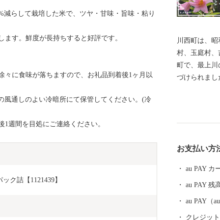
0%減らして栽培した米で、ツヤ・甘味・旨味・粘り
します。鮮度が長持ちすると好評です。
川西町は、昭
村、玉庭村、
町で、最上川
徐々に食味が落ちますので、お礼品到着後1ヶ月以
づけられまし
な丘陵地とに
の風通しのよい冷暗所にて保管してください。(冷
います。 川西町は、その豊かな自然を利用した農業が
盛んで、県内
後1週間を目処にご連絡ください。
知られていま
まれる地酒や
お支払い方
沢牛のおいし
ています。 『川西ダリヤ園』では、650品種100,000本
au PAY
のダリアを咲
ク詰【1121439】
au PAY 残
の時期まで開
は、ふるさと
au PAY
り、多くの来
クレジットカ