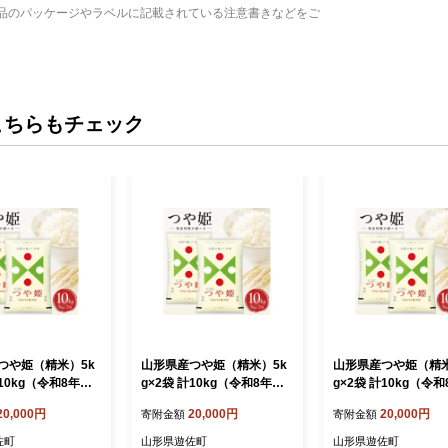
品のパッケージやラベルに記載されている注意書きなどをご
こちらもチェック
つや姫（精米）5k
山形県産つや姫（精米）5k
山形県産つや姫（精米
計10kg（令和8年産
g×2袋 計10kg（令和8年産
g×2袋 計10kg（令
月下旬
米）12月中旬
米）12月上旬
20,000円
20,000円
20,000円
寄附金額
寄附金額
佐町
山形県遊佐町
山形県遊佐町