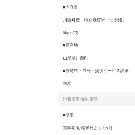
■内容量
川西町産　特別栽培米「つや姫」 
5kg×2袋
■原産地
山形県川西町
■原材料・成分・提供サービス詳細
精米
消費期限/賞味期限
■期限
賞味期限:精米日より1ヵ月