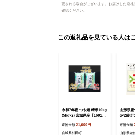
更される場合がございます。お届けした返礼
確認ください。
この返礼品を見ている人は
令和7年産 つや姫 精米10kg
山形県産
(5kg×2) 宮城県産【169149
g×2袋 
3】
米）10
21,000円
寄附金額
寄附金額
宮城県村田町
山形県遊