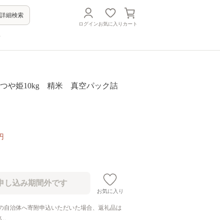
詳細検索
ログイン
お気に入り
カート
方
つや姫10kg 精米 真空パック詰
円
お気に入り
の自治体へ寄附申込いただいた場合、返礼品は
ん。