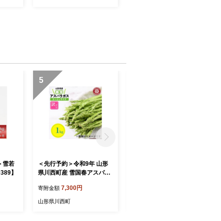
5
6
＞雪若
＜先行予約＞令和9年 山形
＜先行予約＞令和9年 山形
389】
県川西町産 雪国春アスパラ
県川西町産 雪国春アスパラ
ガス 訳あり(不揃い) S～2L
ガス 訳あり(不揃い) S～2L
7,300円
7,000円
寄附金額
寄附金額
サイズ 1kg【1764703】
サイズ 500g【1764700】
山形県川西町
山形県川西町