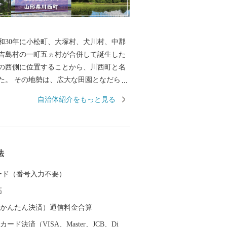
和30年に小松町、大塚村、犬川村、中郡
吉島村の一町五ヵ村が合併して誕生した
の西側に位置することから、川西町と名
た。 その地勢は、広大な田園となだらか
大きく二分され、豊かな自然に恵まれて
自治体紹介をもっと見る
では庄内平野に次ぐ「米どころ」として
す。 また、良質な米ときれいな水から生
歴史を持ち、先進の技術に支えられた米
法
さは、町内外から非常に高い評価を受け
 カード（番号入力不要）
かせ、毎年8月はじめから11月上旬の降霜
高
園しています。メキシコ原産のダリア
メキシコの太陽の輝きのように咲き誇
（auかんたん決済）通信料金合算
園者で賑わっています。
ード決済（VISA、Master、JCB、Di