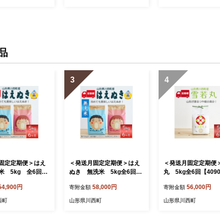
品
3
4
固定定期便＞はえ
＜発送月固定定期便＞はえ
＜発送月固定定期便
米 5kg 全6回
ぬき 無洗米 5kg全6回
丸 5kg全6回【4090
88】
【4090387】
54,900円
58,000円
56,000円
寄附金額
寄附金額
西町
山形県川西町
山形県川西町