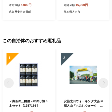
＞ 150ml×1本【1372287】
胡椒 ゆず タレ 調味料 お取り
5,000円
15,000円
寄附金額
寄附金額
寄せ
広島県安芸太田町
熊本県人吉市
この自治体のおすすめ返礼品
1
2
＜海苔の三國屋＞味のり旭 6
安芸太田ウォーキング大会 in
本セット【1757156】
深入山「もみじウォーク」こ
ども(小学生)1名【174280