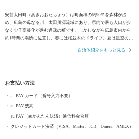
安芸太田町（あきおおたちょう）は町面積の約90％を森林が占
め、広島の母なる川、太田川源流域にあり、県内で最も人口が少
なく少子高齢化が進む過疎の町です。しかしながら広島市内から
約1時間の場所に位置し、春には桜並木のドライブ、夏は星空のよ
うな蛍、秋には燃えるような紅葉、冬には目を見張るような雪景
自治体紹介をもっと見る
色。四季折々、里山の風景があふれています。ぷらっと寄りたく
なる、帰ってきたくなる、そんな町です。 私たちはこの町を次
世代に引き継ぎ、笑顔があふれる町にしたいと考えています。
そして、ふるさと納税を通じ、みなさんの「ふるさと」になりた
お支払い方法
いと願っています。 みなさんの温かいご支援、お待ちしており
ます。
au PAY カード（番号入力不要）
au PAY 残高
au PAY（auかんたん決済）通信料金合算
クレジットカード決済（VISA、Master、JCB、Diners、AMEX）