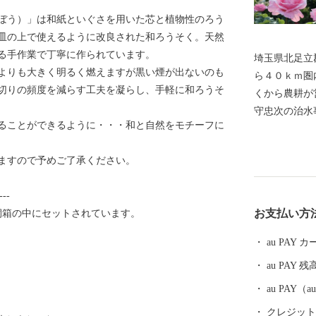
ぼう）」は和紙といぐさを用いた芯と植物性のろう
皿の上で使えるように改良された和ろうそく。天然
る手作業で丁寧に作られています。
埼玉県北足立
よりも大きく明るく燃えますが黒い煙が出ないのも
ら４０ｋｍ圏
切りの頻度を減らす工夫を凝らし、手軽に和ろうそ
くから農耕が
守忠次の治水
ることができるように・・・和と自然をモチーフに
に小室村と小
奈村と命名。
ますので予めご了承ください。
交通伊奈線（
の発展もめま
---
社会へと、大
お支払い方
桐箱の中にセットされています。
au PAY
au PAY 残
au PAY
クレジットカ