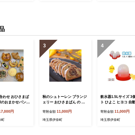
品
3
4
合わせ おひさまぱ
秋のシュトーレン ブランジ
飲水器1.5Lサイズ 3
季節のおまかせパンセ
ェリー おひさまぱん の シ
ト ひよこ ヒヨコ 自
10個入り 冷蔵便 パ
ュトーレン シュトレン ラッ
器
17,000円
11,000円
11,000円
寄附金額
寄附金額
ための パンセット
ピング ギフト プレゼント
んのパン詰め合わ
ご褒美スイーツ 先行予約 20
奈町
埼玉県伊奈町
埼玉県伊奈町
 伊奈町 ブランジ
26年10月発送
ひさまぱん より翌
リア限定