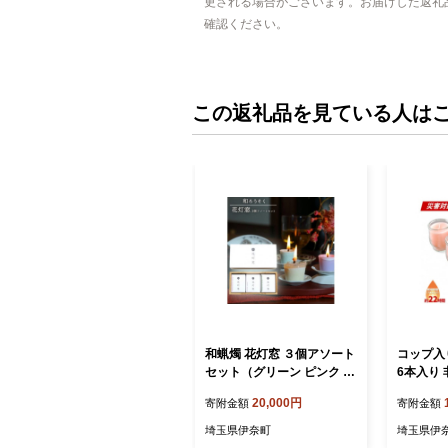
更される場合がございます。お届けした返礼
確認ください。
この返礼品を見ている人は
和蝋燭 花灯窓 ３個アソート
コップ入
セット（グリーン ピンク ア
6本入り 
イボリー） 桐箱入り 町田ロ
うそく 
20,000円
寄附金額
寄附金額
ーソク
埼玉県伊奈町
埼玉県伊