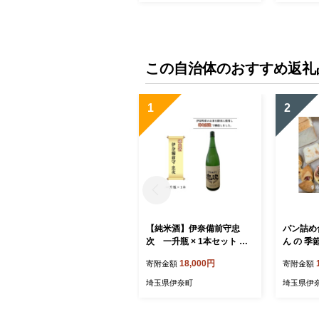
この自治体のおすすめ返礼
1
2
【純米酒】伊奈備前守忠
パン詰め
次 一升瓶 × 1本セット 神
ん の 
亀酒造 オリジナル 2025年
ット 8～
18,000円
寄附金額
寄附金額
醸造 令和7年醸造
ン好きの
パン屋さ
埼玉県伊奈町
埼玉県伊
せ 埼玉県
ェリーお
日配送エ