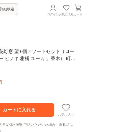
詳細検索
ログイン
お気に入り
カート
方
花灯窓 望 6個アソートセット（ロー
ー ヒノキ 柑橘 ユーカリ 香木） 町田
円
お気に入り
の自治体へ寄附申込いただいた場合、返礼品は
ん。