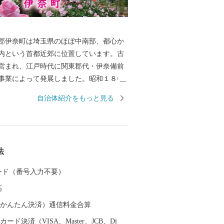
郡伊奈町は埼玉県のほぼ中南部、都心か
内という首都近郊に位置しています。古
営まれ、江戸時代に関東郡代・伊奈備前
事業によって発展しました。昭和１８年
針村が合併する際、伊奈氏にちなんで伊
自治体紹介をもっと見る
昭和４５年に伊奈町となり、埼玉新都市
ニューシャトル）の開通により、商工業
ぐるしく、従来の農村型社会から都市型
きな変化を遂げています。
法
 カード（番号入力不要）
高
（auかんたん決済）通信料金合算
ード決済（VISA、Master、JCB、Di