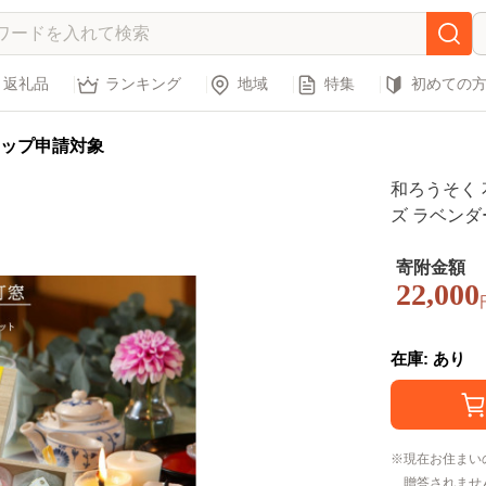
返礼品
ランキング
地域
特集
初めての
ップ申請対象
和ろうそく 
ズ ラベンダ
ローソク
寄附金額
22,000
在庫: あり
現在お住まい
贈答されませ