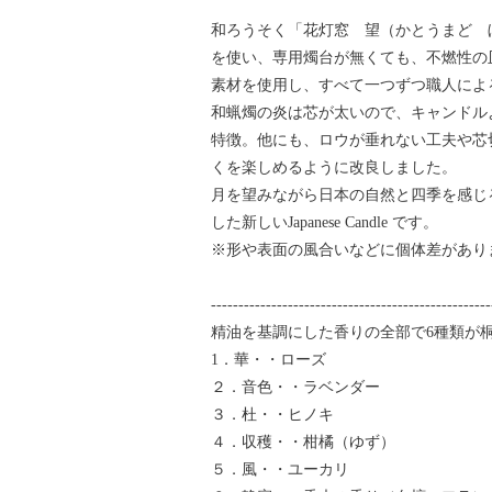
和ろうそく「花灯窓 望（かとうまど 
を使い、専用燭台が無くても、不燃性の
素材を使用し、すべて一つずつ職人によ
和蝋燭の炎は芯が太いので、キャンドル
特徴。他にも、ロウが垂れない工夫や芯
くを楽しめるように改良しました。
月を望みながら日本の自然と四季を感じ
した新しいJapanese Candle です。
※形や表面の風合いなどに個体差があり
---------------------------------------------------
精油を基調にした香りの全部で6種類が
1．華・・ローズ
２．音色・・ラベンダー
３．杜・・ヒノキ
４．収穫・・柑橘（ゆず）
５．風・・ユーカリ