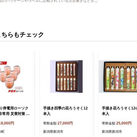
品のパッケージやラベルに記載されている注意書きなどをご
こちらもチェック
り停電用ローソク
手描き四季の花ろうそく12
手描き花ろうそく12
非常用 災害対策 ろ
本入
本入
ピンク
18,000円
27,000円
25,000円
寄附金額
寄附金額
奈町
新潟県新潟市
新潟県新潟市