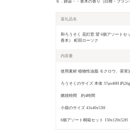
６．静寂・・香木の香り（白檀・フラン
返礼品名
和ろうそく 花灯窓 望 6個アソートセッ
香木） 町田ローソク
内容量
使用素材 植物性油脂 モクロウ、茶実
ろうそくのサイズ 本体 37φx40H 約26
燃焼時間　約4時間
小袋のサイズ 43x40x53H
6個アソート桐箱セット 150x120x52H