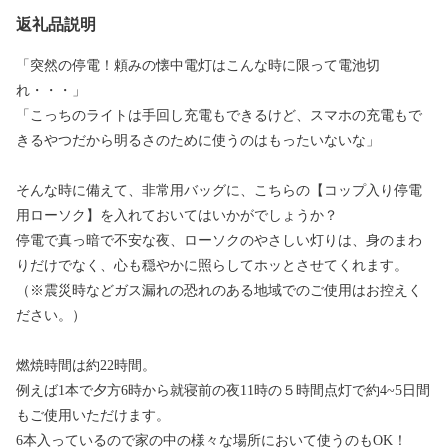
返礼品説明
「突然の停電！頼みの懐中電灯はこんな時に限って電池切
れ・・・」
「こっちのライトは手回し充電もできるけど、スマホの充電もで
きるやつだから明るさのために使うのはもったいないな」
そんな時に備えて、非常用バッグに、こちらの【コップ入り停電
用ローソク】を入れておいてはいかがでしょうか？
停電で真っ暗で不安な夜、ローソクのやさしい灯りは、身のまわ
りだけでなく、心も穏やかに照らしてホッとさせてくれます。
（※震災時などガス漏れの恐れのある地域でのご使用はお控えく
ださい。）
燃焼時間は約22時間。
例えば1本で夕方6時から就寝前の夜11時の５時間点灯で約4~5日間
もご使用いただけます。
6本入っているので家の中の様々な場所において使うのもOK！