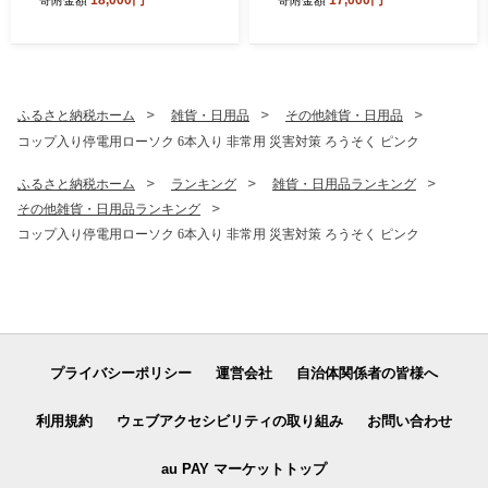
18,000円
17,000円
寄附金額
寄附金額
7年醸造
ン好きのための パンセット
パン屋さんのパン詰め合わせ
埼玉県 伊奈町 ブランジェリ
ーおひさまぱん より翌日配
送エリア限定
ふるさと納税ホーム
雑貨・日用品
その他雑貨・日用品
コップ入り停電用ローソク 6本入り 非常用 災害対策 ろうそく ピンク
ふるさと納税ホーム
ランキング
雑貨・日用品ランキング
その他雑貨・日用品ランキング
コップ入り停電用ローソク 6本入り 非常用 災害対策 ろうそく ピンク
プライバシーポリシー
運営会社
自治体関係者の皆様へ
利用規約
ウェブアクセシビリティの取り組み
お問い合わせ
au PAY マーケットトップ