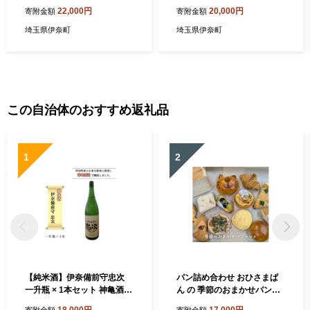
ンダー ヒノキ 柑橘 ユーカリ
イボリー） 桐箱入り 町田ロ
22,000円
20,000円
寄附金額
寄附金額
香木） 町田ローソク
ーソク
埼玉県伊奈町
埼玉県伊奈町
この自治体のおすすめ返礼品
1
2
【純米酒】伊奈備前守忠次
パン詰め合わせ おひさまぱ
一升瓶 × 1本セット 神亀酒造
ん の 季節のおまかせパンセ
オリジナル 2025年醸造 令和
ット 8～10個入り 冷蔵便 パ