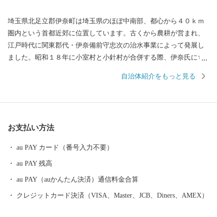
埼玉県北足立郡伊奈町は埼玉県のほぼ中南部、都心から４０ｋｍ
圏内という首都近郊に位置しています。古くから農耕が営まれ、
江戸時代に関東郡代・伊奈備前守忠次の治水事業によって発展し
ました。昭和１８年に小室村と小針村が合併する際、伊奈氏にち
なんで伊奈村と命名。昭和４５年に伊奈町となり、埼玉新都市交
自治体紹介をもっと見る
通伊奈線（ニューシャトル）の開通により、商工業の発展もめま
ぐるしく、従来の農村型社会から都市型社会へと、大きな変化を
遂げています。
お支払い方法
au PAY カード（番号入力不要）
au PAY 残高
au PAY（auかんたん決済）通信料金合算
クレジットカード決済（VISA、Master、JCB、Diners、AMEX）