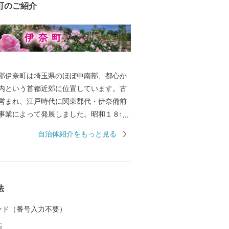
町のご紹介
郡伊奈町は埼玉県のほぼ中南部、都心か
内という首都近郊に位置しています。古
営まれ、江戸時代に関東郡代・伊奈備前
事業によって発展しました。昭和１８年
針村が合併する際、伊奈氏にちなんで伊
自治体紹介をもっと見る
昭和４５年に伊奈町となり、埼玉新都市
ニューシャトル）の開通により、商工業
ぐるしく、従来の農村型社会から都市型
きな変化を遂げています。
法
 カード（番号入力不要）
高