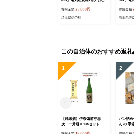
JIN」電気用規格対応（黄）
JIN」
ッシュグ
23,000円
寄附金額
寄附金額
埼玉県伊奈町
埼玉県伊
この自治体のおすすめ返礼
1
2
【純米酒】伊奈備前守忠
パン詰め
次 一升瓶 × 1本セット 神
ん の 
亀酒造 オリジナル 2025年
ット 8～
18,000円
寄附金額
寄附金額