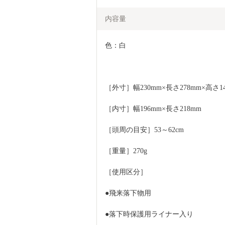
内容量
色：白
［外寸］幅230mm×長さ278mm×高さ1
［内寸］幅196mm×長さ218mm
［頭周の目安］53～62cm
［重量］270g
［使用区分］
●飛来落下物用
●落下時保護用ライナー入り