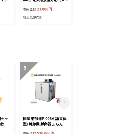
応（ライ
JIN」電気用規格対応（スカ
イブルー）
23,000円
寄附金額
埼玉県伊奈町
5
6
個セッ
国産 孵卵器P-008A型(立体
国産 孵卵器P-008B型(立体
動飲水
型) 孵卵機 孵卵器 ふらんき
型) 孵卵機 孵卵器 ふらんき
昭和フランキ 日本製
昭和フランキ 日本製
526,000円
609,000円
寄附金額
寄附金額