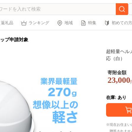
返礼品
ランキング
地域
特集
初めての
ップ申請対象
超軽量ヘルメ
応（白）
寄附金額
23,000
在庫: あり
現在お住まい
贈答されませ