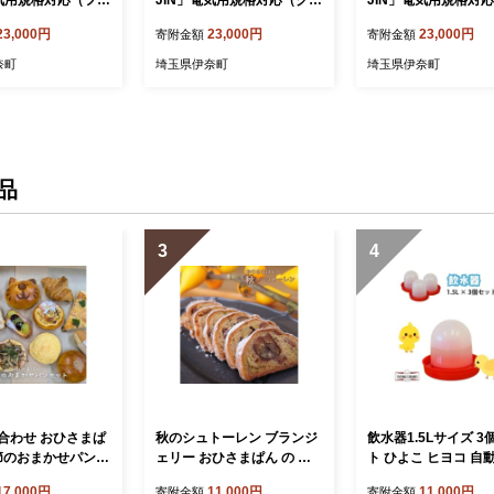
電気用規格対応（フレ
JIN」電気用規格対応（クリ
JIN」電気用規格対
リーン）
ーム）
トブルー）
23,000円
23,000円
23,000円
寄附金額
寄附金額
奈町
埼玉県伊奈町
埼玉県伊奈町
品
3
4
合わせ おひさまぱ
秋のシュトーレン ブランジ
飲水器1.5Lサイズ 3
季節のおまかせパンセ
ェリー おひさまぱん の シ
ト ひよこ ヒヨコ 自
10個入り 冷蔵便 パ
ュトーレン シュトレン ラッ
器
17,000円
11,000円
11,000円
寄附金額
寄附金額