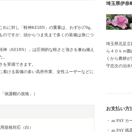
埼玉県伊奈
れに対し「軽神KEIJIN」の重量は、わずか270g。
ものですが、頭からつま先まで多くの装備は身につ
埼玉県北足立
神（KEIJIN）」は圧倒的な軽さと強さを兼ね備え
ら４０ｋｍ圏
た。
くから農耕が
さを実感できます。
守忠次の治水
に着ける装備の多い高所作業、女性ユーザーなどに
に小室村と小
奈村と命名。
交通伊奈線（
る「保護帽の規格」）
の発展もめま
社会へと、大
お支払い方
au PAY
気用規格対応（白）
au PAY 残