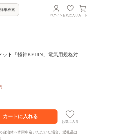
詳細検索
ログイン
お気に入り
カート
方
ット「軽神KEIJIN」電気用規格対
円
お気に入り
の自治体へ寄附申込いただいた場合、返礼品は
ん。