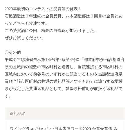
2020年最初のコンテストの受賞酒の発表！
石鎚酒造は３年連続の金賞受賞、八木酒造部は３回目の金賞とあ
ってどちらも常連です。
この受賞酒に今回、梅錦の白鶴錦が加わりました。
ぜひお試しください。
〇その他
平成31年総務省告示第179号第5条第8号ロ「都道府県が当該都道府
県の区域内の複数の市区町村と連携し、当該連携する市区町村の
区域内において前各号のいずれかに該当するものを当該都道府県
及び当該市区町村の共通の返礼品等とするもの」に該当する愛媛
県が設定した共通返礼品として、愛媛県松前町が取扱う返礼品で
す。
返礼品名
ワイングラスでおいしい日本酒アワード2020 金賞受賞酒 呑