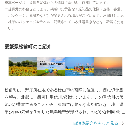
本ページは、提供自治体からの情報に基づき、作成しています。
提供元の都合などにより、掲載中に予告なく返礼品の仕様（規格、容量、
パッケージ、原材料など）が変更される場合がございます。お届けした返
礼品のパッケージやラベルに記載されている注意書きなどをご確認くださ
い。
愛媛県松前町のご紹介
松前町は、県庁所在地である松山市の南隣に位置し、西に伊予灘
を望み、北部に一級河川重信川が流れています。この重信川の伏
流水が豊富であることから、東部では豊かな水や肥沃な土地、温
暖少雨の気候を生かした農業地帯が形成され、のどかな田園風景
が広がり、湧水を利用した美しい親水公園も点在しています。 ま
自治体紹介をもっと見る
た、松山空港や高速道路のインターチェンジなど主要交通拠点に