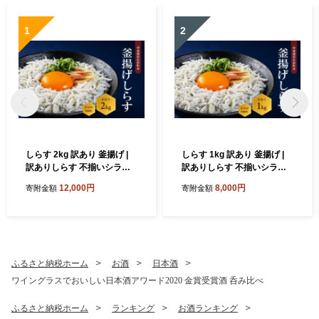
1
2
しらす 2kg 訳あり 釜揚げ |
しらす 1kg 訳あり 釜揚げ |
訳ありしらす 不揃いシラス
訳ありしらす 不揃いシラス
国産しらす 冷凍シラス 釜揚
国産しらす 冷凍シラス 釜揚
12,000円
8,000円
寄附金額
寄附金額
げしらす シラス丼 海の幸 愛
げしらす シラス丼 海の幸 愛
媛県産シラス しらす シラス
媛県産シラス しらす シラス
釜揚げしらす 惣菜 弁当 簡単
釜揚げしらす 惣菜 弁当 簡単
調理 ごはんのお供 加工品 海
調理 ごはんのお供 加工品 海
の幸 しらす丼 グルメ 食品 魚
の幸 しらす丼 グルメ 食品 魚
介 小魚 魚 鮮魚 海鮮 シラス
介 小魚 魚 鮮魚 海鮮 シラス
ふるさと納税ホーム
お酒
日本酒
卵 たまご 訳あり商品 愛媛県
卵 たまご 訳あり商品 愛媛県
ワイングラスでおいしい日本酒アワード2020 金賞受賞酒 呑み比べ
松前町
松前町
ふるさと納税ホーム
ランキング
お酒ランキング