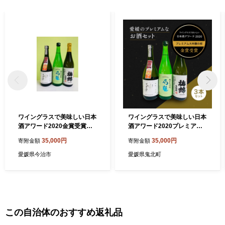
ワイングラスで美味しい日本
ワイングラスで美味しい日本
酒アワード2020金賞受賞酒
酒アワード2020プレミアム
呑み比べ [ED00980]
大吟醸の部 金賞受賞 至高
35,000円
35,000円
寄附金額
寄附金額
の日本酒セット ◇＜酒 お酒
日本酒 晩酌 愛媛県＞
愛媛県今治市
愛媛県鬼北町
この自治体のおすすめ返礼品