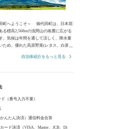
うこそ～ 御代田町は、日本屈
る標高2,568mの浅間山の南麓に広がる
す。気候は年間を通して涼しく、降水量
いため、優れた高原野菜(レタス、白菜、
産地として全国に知られています。その他
自治体紹介をもっと見る
工業、食品加工と製造業が盛んであり、
上信越道など、首都圏とのアクセス環境
、利便性と環境面に恵まれた、暮らしや
な高原の町です。そして、人口増加率は
法
トップクラスを誇り、年少人口や生産年
も高く、若い世代が多く暮らす町となっ
 カード（番号入力不要）
また、毎年7月の最終土曜日には「信
高
神まつり」が開催されます。御代田町の
ントです。
（auかんたん決済）通信料金合算
ード決済（VISA、Master、JCB、Di