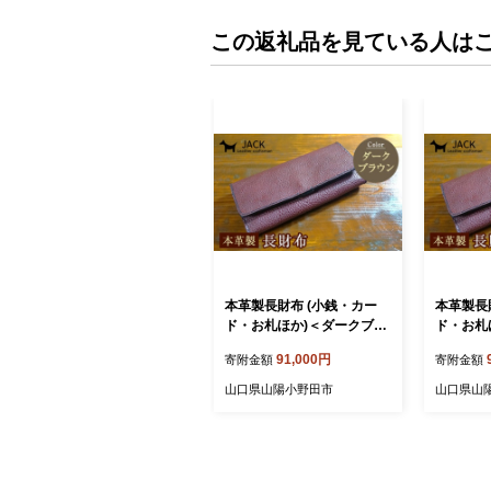
この返礼品を見ている人は
本革製長財布 (小銭・カー
本革製長
ド・お札ほか)＜ダークブラ
ド・お札
ウン＞ 財布 長財布 ウォレ
国産牛ヌ
91,000円
寄附金額
寄附金額
ット 本革 レザー 革製品 贈
財布 長財
り物 ギフト ダークブラウン
革 レザー
山口県山陽小野田市
山口県山
F6L-292
フト ブラッ