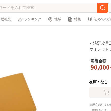
返礼品
ランキング
地域
特集
初めての
＜濱野皮革工藝
ウォレット ス
寄附金額
90,000
在庫：なし
現在お住まい
贈答されませ