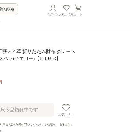
詳細検索
ログイン
お気に入り
カート
方
＞本革 折りたたみ財布 グレース
ペラ(イエロー)【1119353】
円
お気に入り
の自治体へ寄附申込いただいた場合、返礼品は
ん。