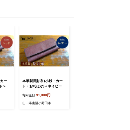
・カー
本革製長財布 (小銭・カー
ド＞ 国
ド・お札ほか)＜ネイビー＞
イド 財
国産牛ヌメ革 ハンドメイド
91,000円
寄附金額
 本革
財布 長財布 ウォレット 本
 ギフ
革 レザー 革製品 贈り物 ギ
山口県山陽小野田市
フト ネイビー F6L-296