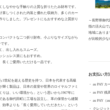
くしなやかな手触りの上質な折りたたみ財布です。
計算しつくされた内装と優れた収納力、多くのカー
作りしました。プレゼントにもおすすめな上質折り
～長野県御代田町へよ
指の活火山であ
地域にありま
コンパクトな二つ折り財布。小ぶりなサイズながら
が比較的少な
分です。
キャベツ)の
く、出し入れもスムーズ。
には精密機械
ッシュレス派にもおすすめ。
北陸新幹線や
、長くご愛用いただける一品です。
も整っており
すい自然豊か
お支払い方
長野県下でも
から1世紀を超える歴史を持つ、日本を代表する高級
齢人口の比率
au PAY
が輝く製品は、日本の皇室や世界のロイヤルファミ
ています。 
au PAY 残
りは、いい環境から」という思いから1967年に
州・御代田龍
である御代田町に工場を設立し、革の保管から縫製
夏の一大イベ
au PAY
。効率よりも「長く愛用していただきたい」という
クレジットカ