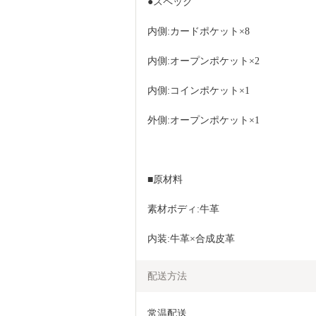
●スペック
内側:カードポケット×8
内側:オープンポケット×2
内側:コインポケット×1
外側:オープンポケット×1
■原材料
素材ボディ:牛革
内装:牛革×合成皮革
配送方法
常温配送