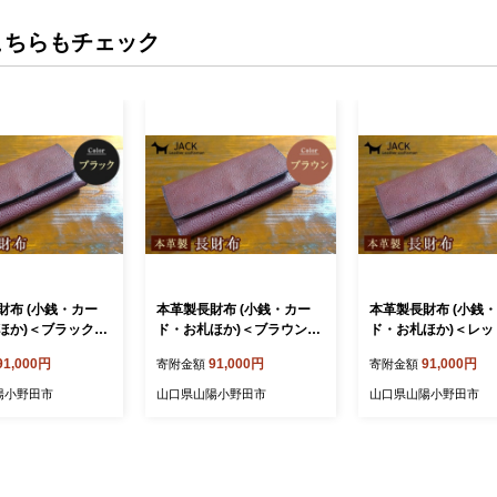
こちらもチェック
財布 (小銭・カー
本革製長財布 (小銭・カー
本革製長財布 (小銭
ほか)＜ブラック＞
ド・お札ほか)＜ブラウン＞
ド・お札ほか)＜レッ
メ革 ハンドメイド
国産牛ヌメ革 ハンドメイド
産牛ヌメ革 ハンドメ
91,000円
91,000円
91,000円
寄附金額
寄附金額
布 ウォレット 本
財布 長財布 ウォレット 本
布 長財布 ウォレット
 革製品 贈り物 ギ
革 レザー 革製品 贈り物 ギ
レザー 革製品 贈り物
陽小野田市
山口県山陽小野田市
山口県山陽小野田市
ク F6L-293
フト ブラウン F6L-294
ト レッド F6L-295