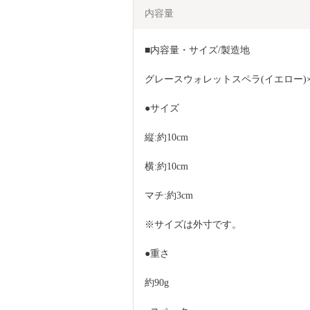
内容量
■内容量・サイズ/製造地
グレースウォレットスペラ(イエロー)×
●サイズ
縦:約10cm
横:約10cm
マチ:約3cm
※サイズは外寸です。
●重さ
約90g