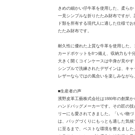
きめの細かい仔牛革を使用した、柔らか
一見シンプルな折りたたみ財布ですが、
ド類を所有する現代人に適した仕様でお
たたみ財布です。
耐久性に優れた上質な牛革を使用した、
カードポケットを8つ備え、収納力も十
大きく開くコインケースは中身が見やす
シンプルで洗練されたデザインは、キャ
レザーならではの風合いを楽しみながら
■生産者の声
濱野皮革工藝株式会社は1880年の創業
ハンドバッグメーカーです。その匠の技
リーにも愛されてきました。「いい物づく
は、バッグづくりにもっとも適した気候
に至るまで、ベストな環境を整えました