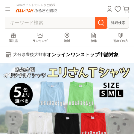
Pontaポイントでふるさと納税
詳細検索
返礼品
ランキング
地域
特集
初めての方
オンラインワンストップ申請対象
大分県豊後大野市