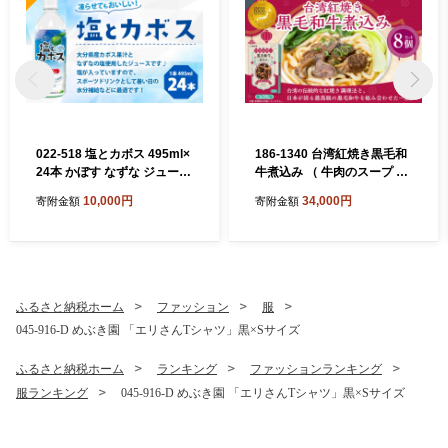
022-518 塩とカボス 495ml×
186-1340 台湾紅焼き黒毛和
24本 かぼす なずな ジュース
牛煮込み （ 牛肉のスープ ）
スポーツドリンク
200g × 8個 セット お肉 肉 ニ
10,000円
34,000円
寄附金額
寄附金額
ク にく 牛肉 牛 黒毛和牛 和
牛 台湾紅焼き 煮込み スープ
レトルト食品 レトルト 食品
スパイス
ふるさと納税ホーム
ファッション
服
045-916-D めぶき園 「エリさんTシャツ」黒×Sサイズ
ふるさと納税ホーム
ランキング
ファッションランキング
服ランキング
045-916-D めぶき園 「エリさんTシャツ」黒×Sサイズ