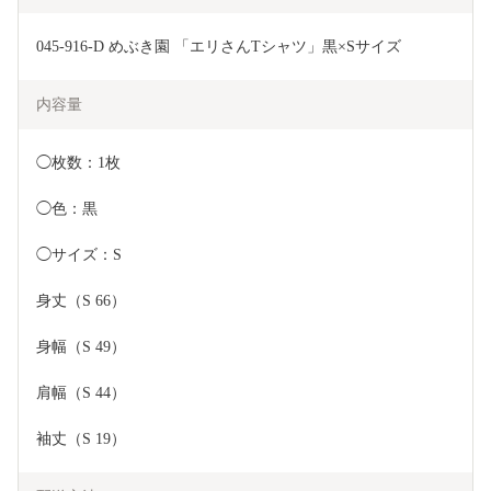
045-916-D めぶき園 「エリさんTシャツ」黒×Sサイズ
内容量
◯枚数：1枚
◯色：黒
◯サイズ：S
身丈（S 66）
身幅（S 49）
肩幅（S 44）
袖丈（S 19）