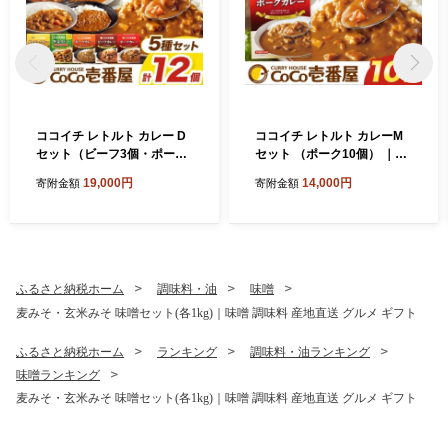
ココイチ レトルト カレー D
ココイチ レトルト カレーM
セット（ビーフ3個・ポーク
セット （ポーク10個） ｜Co
3個・甘口2個・野菜2個・キ
Co壱番屋 常温保存 非常食 簡
19,000円
14,000円
寄附金額
寄附金額
ーマ2個）｜CoCo壱番屋 常
単 時短
温保存 非常食 簡単 時短
ふるさと納税ホーム
調味料・油
味噌
麦みそ・玄米みそ 味噌セット(各1kg)｜味噌 調味料 産地直送 グルメ ギフト
ふるさと納税ホーム
ランキング
調味料・油ランキング
味噌ランキング
麦みそ・玄米みそ 味噌セット(各1kg)｜味噌 調味料 産地直送 グルメ ギフト