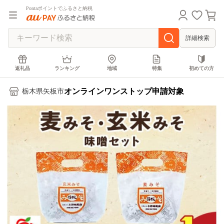
Pontaポイントでふるさと納税
詳細検索
返礼品
ランキング
地域
特集
初めての方
オンラインワンストップ申請対象
栃木県矢板市