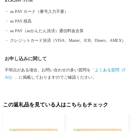
むことができます。 全国的に有名な観光地である日光や那須高
原、県都の宇都宮、いずれも車で1時間程度の場所に位置している
au PAY カード（番号入力不要）
ため、矢板市を拠点に栃木を満喫することもおすすめです。
au PAY 残高
au PAY（auかんたん決済）通信料金合算
クレジットカード決済（VISA、Master、JCB、Diners、AMEX）
お申し込みに関して
不明点がある場合、お問い合わせの多い質問を
「よくある質問（F
AQ）」
に掲載しておりますのでご確認ください。
この返礼品を見ている人はこちらもチェック