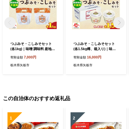
つぶみそ・こしみそセット
つぶみそ・こしみそセット
(各1kg)｜味噌 調味料 産地直
(各1.5kg樽、箱入り)｜味噌
送 グルメ ギフト
調味料 産地直送 グルメ ギフ
7,000円
16,000円
寄附金額
寄附金額
ト
栃木県矢板市
栃木県矢板市
この自治体のおすすめ返礼品
1
2