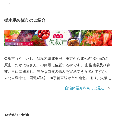
い。
栃木県矢板市のご紹介
矢板市（やいたし）は栃木県北東部、東京から北へ約130kmの高
原山（たかはらさん）の南麓に位置する街です。 山岳地帯及び森
林、里山に囲まれ、豊かな自然の恵みを実感できる場所ですが、
東北自動車道、国道4号線、JR宇都宮線が市の南北に通り、矢板駅
と片岡駅の2つの駅を擁する大変交通の便の良いところでもありま
自治体紹介をもっと見る
す。 矢板市のシンボルでもある高原山には県民の森や八方ヶ原が
あり、春・夏には新緑や約20万株のレンゲツツジの群生、秋には
素晴らしい紅葉や黄金色の稲穂に市の特産物であるリンゴが実る
風景、冬はスノーシューハイキングや雪遊び、満天の星空を楽し
お支払い方法