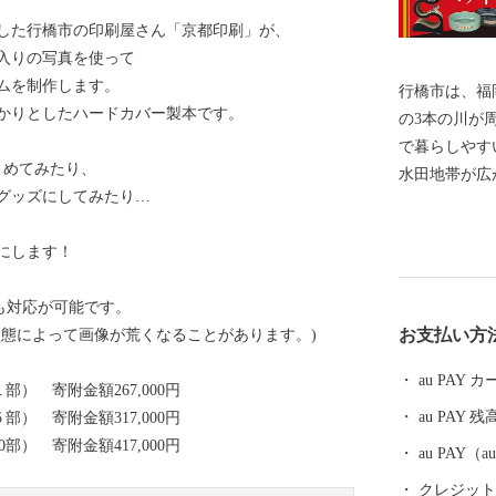
した行橋市の印刷屋さん「京都印刷」が、
入りの写真を使って
ムを制作します。
行橋市は、福
かりとしたハードカバー製本です。
の3本の川が
で暮らしやす
とめてみたり、
水田地帯が広
グッズにしてみたり…
周防灘にも面
では、市内を
にします！
が開通し一層
都市として着実に
も対応が可能です。
専用番号（
お支払い方
状態によって画像が荒くなることがあります。)
ー） 0120 - 1984 -
ドレス furusato@
au PAY
部） 寄附金額267,000円
au PAY 残
部） 寄附金額317,000円
部） 寄附金額417,000円
au PAY
クレジットカ