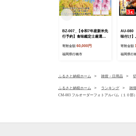
BZ-007_【令和7年産新米先
AU-08
行予約】食味鑑定士厳選
味付け】
福岡県産夢つくし20kg（5k
鰻の蒲焼3
60,000円
寄附金額
寄附金額
g×4)
尾）
福岡県行橋市
福岡県行
ふるさと納税ホーム
雑貨・日用品
ふるさと納税ホーム
ランキング
雑
CM-003 フルオーダーフォトアルバム（１０