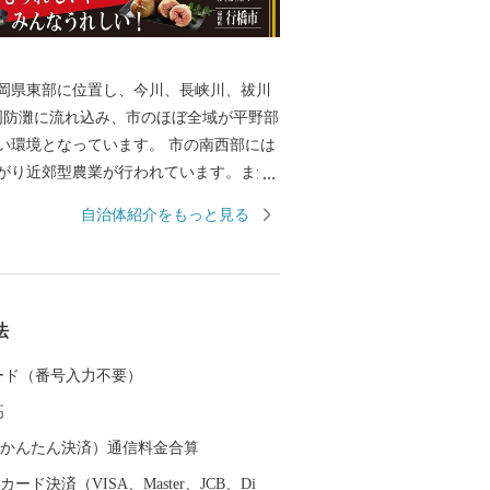
岡県東部に位置し、今川、長峡川、祓川
周防灘に流れ込み、市のほぼ全域が平野部
い環境となっています。 市の南西部には
がり近郊型農業が行われています。また
しているため漁業も盛んな町です。 近年
自治体紹介をもっと見る
通る東九州自動車道、国道201号バイパス
インフラの整備が進み、京築地区の中核
発展を続けています。 ふるさと納税
フリーダイヤル） （ゆくはし ゴ
法
 50 ふるさと納税専用メールア
city.yukuhashi.lg.jp
 カード（番号入力不要）
高
（auかんたん決済）通信料金合算
ード決済（VISA、Master、JCB、Di