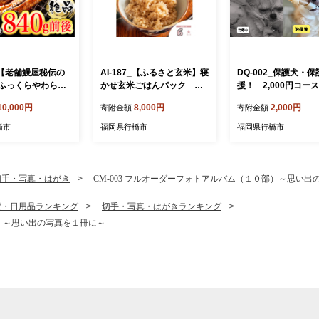
0 【老舗鰻屋秘伝の
AI-187_【ふるさと玄米】寝
DQ-002_保護犬・
ふっくらやわらか
かせ玄米ごはんパック 福
援！ 2,000円コー
尾（280g前後×3
岡県行橋市産【160g×6食セ
品無し）
10,000円
8,000円
2,000円
寄附金額
寄附金額
ット】
橋市
福岡県行橋市
福岡県行橋市
切手・写真・はがき
CM-003 フルオーダーフォトアルバム（１０部）～思い出
貨・日用品ランキング
切手・写真・はがきランキング
部）～思い出の写真を１冊に～