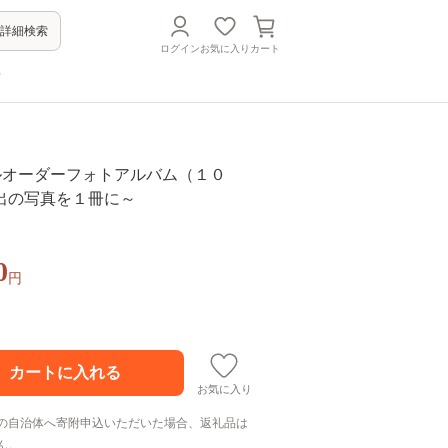
詳細検索
ログイン
お気に入り
カート
方
 フルオーダーフォトアルバム（１０
出の写真を１冊に～
0
円
お気に入り
の自治体へ寄附申込いただいた場合、返礼品は
ん。