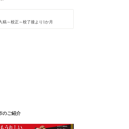
入稿～校正～校了後より1か月
市のご紹介