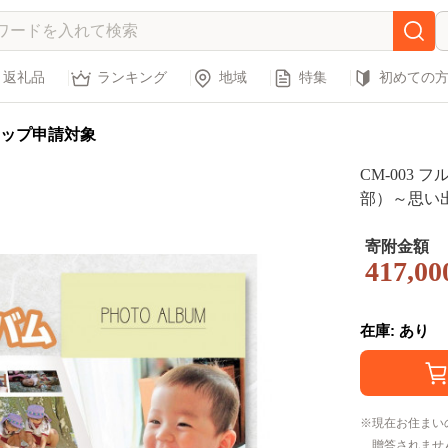
返礼品
ランキング
地域
特集
初めての
ップ申請対象
CM-003
部）～思い
寄附金額
417,00
在庫: あり
現在お住まい
贈答されませ