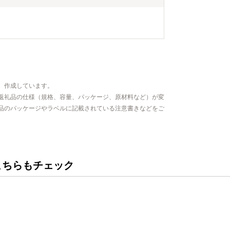
、作成しています。
返礼品の仕様（規格、容量、パッケージ、原材料など）が変
品のパッケージやラベルに記載されている注意書きなどをご
こちらもチェック