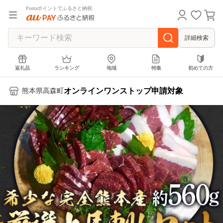
Pontaポイントでふるさと納税
詳細検索
返礼品
ランキング
地域
特集
初めての方
オンラインワンストップ申請対象
熊本県高森町