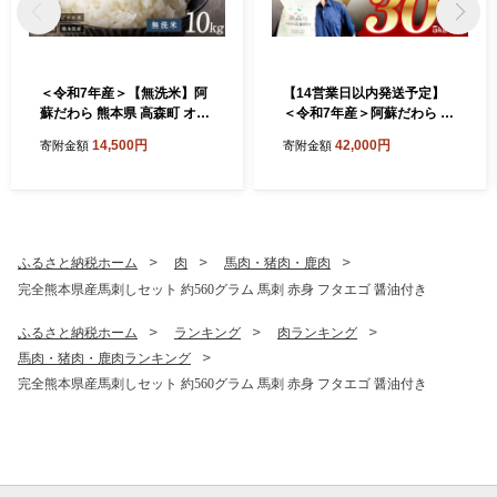
＜令和7年産＞【無洗米】阿
【14営業日以内発送予定】
蘇だわら 熊本県 高森町 オリ
＜令和7年産＞阿蘇だわら 熊
ジナル米 計10kg（5kg×2
本県 高森町 オリジナル米 計
14,500円
42,000円
寄附金額
寄附金額
袋）
30kg（5kg×6袋）お米 精米
阿蘇の米 お米 5kg×6 お米 30
kg お米 10kg以上 お米 20kg
以上 米
ふるさと納税ホーム
肉
馬肉・猪肉・鹿肉
完全熊本県産馬刺しセット 約560グラム 馬刺 赤身 フタエゴ 醤油付き
ふるさと納税ホーム
ランキング
肉ランキング
馬肉・猪肉・鹿肉ランキング
完全熊本県産馬刺しセット 約560グラム 馬刺 赤身 フタエゴ 醤油付き