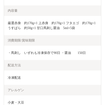
内容量
厳選赤身　約170g×1 上赤身　約170g×1 フタエゴ　約170g×1 
うすばら　約50g×1 甘口馬刺し醤油　5ml×5袋
消費期限/賞味期限
・馬刺し　いずれも冷凍保存で90日 ・醤油　　150日
配送方法
冷凍配送
アレルゲン
小麦・大豆