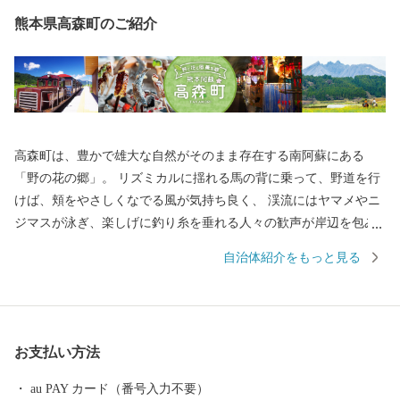
熊本県高森町のご紹介
高森町は、豊かで雄大な自然がそのまま存在する南阿蘇にある
「野の花の郷」。 リズミカルに揺れる馬の背に乗って、野道を行
けば、頬をやさしくなでる風が気持ち良く、 渓流にはヤマメやニ
ジマスが泳ぎ、楽しげに釣り糸を垂れる人々の歓声が岸辺を包み
ます。 根子岳の裾野に広がる大地と清らかな渓流は、心身を癒や
自治体紹介をもっと見る
す休日をプレゼントしてくれます。
お支払い方法
au PAY カード（番号入力不要）