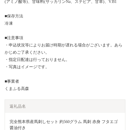
(アミノ酸等)、甘味料(サッカリンNa、ステビア、甘草)、V.B1
■保存方法
冷凍
■注意事項
・申込状況等によりお届け時期が遅れる場合がございます。あら
かじめご了承ください。
・指定日配達は行っておりません。
・写真はイメージです。
■事業者
くまふる高森
返礼品名
完全熊本県産馬刺しセット 約560グラム 馬刺 赤身 フタエゴ 
醤油付き