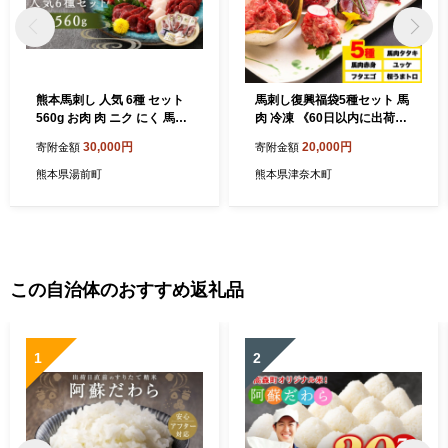
熊本馬刺し 人気 6種 セット
馬刺し復興福袋5種セット 馬
560g お肉 肉 ニク にく 馬肉
肉 冷凍 《60日以内に出荷予
馬 馬刺し 馬刺 醤油小袋付き
定(土日祝除く)》 新鮮 赤身
30,000円
20,000円
寄附金額
寄附金額
詰め合わせ 食べ比べ 上赤身
ユッケ フタエゴ タタキ 桜う
馬刺し 中トロ フタエゴ たて
まトロ 馬刺しのタレ付き 送
熊本県湯前町
熊本県津奈木町
がみ ロース 赤身ユッケ 晩酌
料無料 馬刺しユッケ 馬刺 冷
国産 熊本県産 冷凍
凍 赤身 国産 熊本 真空パック
食べ比べ
この自治体のおすすめ返礼品
1
2