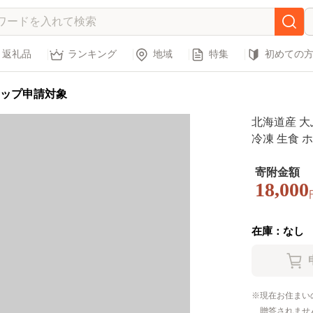
返礼品
ランキング
地域
特集
初めての
ップ申請対象
北海道産 大ぶ
冷凍 生食 
海道産ホタテ
身 ホタテ刺
寄附金額
18,000
て 帆立刺身 
食用 刺身用
タテ貝柱フラ
在庫：なし
現在お住まい
贈答されませ