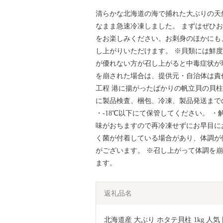
清らかな北海道の海で捕れた大ぶりの天
なまま急速冷凍しました。 まずはぜひ
をお楽しみください。お刺身のほかにも
し上がりいただけます。 ※貝類には鮮
が優れない方が召し上がると中毒症状が
を崩された場合は、提供元・自治体は責
工程 港に揚がったばかりの帆立貝の貝
に製品検査、梱包、冷凍、製品発送までの
・-18℃以下にて保管してください。 
味がおちますので再冷凍せずにお早目に
く菌が付着している場合があり、体調が
がございます。 ※召し上がって体調を
ます。
返礼品名
北海道産 大ぶり ホタテ貝柱 1kg 人気