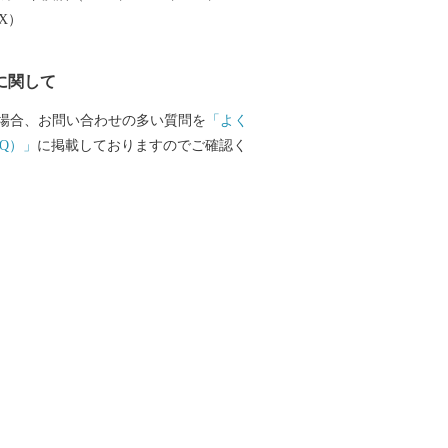
業を基幹産業とする「生産のまち」で
EX）
に関して
場合、お問い合わせの多い質問を
「よく
Q）」
に掲載しておりますのでご確認く