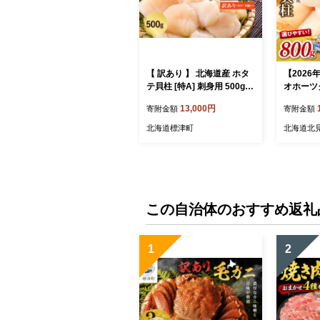
【 訳あり 】 北海道産 ホタ
【202
テ貝柱 [特A] 刺身用 500g (
オホーツ
500g × 1袋 ) 不揃い 人気 国
800g 生
13,000円
寄附金額
寄附金額
産 天然 冷凍 生食 ホタテ ほ
介類 貝 
たて 帆立 おすすめ 小分け
刺身 刺身
北海道標津町
北海道北
大粒 包装 袋 便利 貝柱 北海
貝柱 人気
道産ホタテ 天然ホタテ 刺身
タテ )【0
訳アリ ホタテ刺身 ほたて刺
身 刺身ホタテ 刺身ほたて
帆立刺身 魚介類 魚貝類 魚
介 魚貝 貝 海鮮 フライ ホタ
この自治体のおすすめ返礼
テフライ ホタテ貝柱フライ
北海道 標津町
1
2