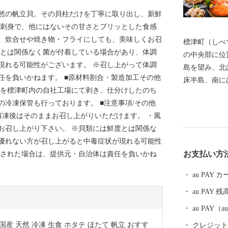
然の帆立貝。その貝柱だけを丁寧に取り出し、新鮮
お刺身で、他にはないその甘さとプリッとした食感
、炊合せや焼き物・フライにしても、美味しくお召
標津町（しべ
度とは関係なく菌が付着している場合があり、体調
の中央部に位
現れる可能性がございます。 ※召し上がって体調
島を望み、北
任を負いかねます。 ■原材料割合・製造加工その他
床半島、南に
柱を標津町内の自社工場にて剥き、仕分けしたのち
条約」による
冷凍保管も行っております。 ■注意事項/その他
庫・野付半島
・解凍後はそのままお召し上がりいただけます。 ・風
部には大酪農
お召し上がり下さい。 ※貝類には鮮度とは関係な
す。町の面積は
優れない方が召し上がると中毒症状が現れる可能性
湿原から広が
お支払い方
崩された場合は、提供元・自治体は責任を負いかね
連山の基部と
な地勢を有し
au PAY
もと、国内屈
au PAY 残
力とする漁業
工、ホタテ製
au PAY
水産業と、広
 国産 天然 冷凍 生食 ホタテ ほたて 帆立 おすす
クレジットカ