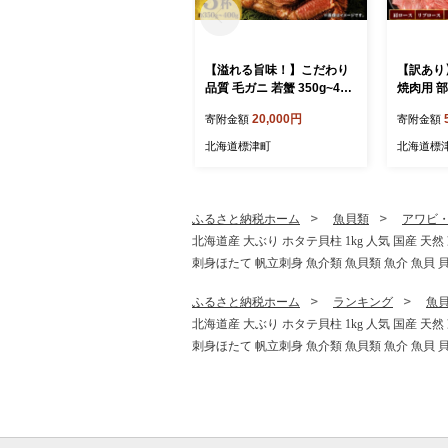
【溢れる旨味！】こだわり
【訳あり
品質 毛ガニ 若蟹 350g~400
焼肉用 部
g 3杯 わけあり 国産 北海道
00g×1
20,000円
寄附金額
寄附金額
羅臼産 蟹 かに カニ 毛がに
ク 冷凍 
毛蟹 冷凍毛ガニ 冷凍かに
北海道標津町
北海道標
冷凍カニ 訳ありカニ 訳アリ
訳アリ毛ガニ 訳あり毛ガニ
人気 ランキング おすすめ
ごほうび 贅沢 毛ガニ冷凍
ふるさと納税ホーム
魚貝類
アワビ
蟹脚 蟹あし カニ脚 かに北
北海道産 大ぶり ホタテ貝柱 1kg 人気 国産 天
海道 北海道産 魚貝類 魚介
刺身ほたて 帆立刺身 魚介類 魚貝類 魚介 魚貝 
類 海鮮 魚介 魚貝 お盆 お祝
い プレゼント 北海道 標津
ふるさと納税ホーム
ランキング
魚
町
北海道産 大ぶり ホタテ貝柱 1kg 人気 国産 天
刺身ほたて 帆立刺身 魚介類 魚貝類 魚介 魚貝 