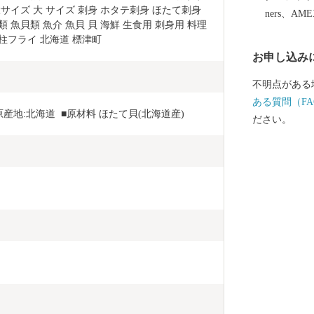
出荷する酪農
サイズ 大 サイズ 刺身 ホタテ刺身 ほたて刺身 
ners、AM
す。
魚貝類 魚介 魚貝 貝 海鮮 生食用 刺身用 料理 
柱フライ 北海道 標津町
お申し込み
不明点がある
ある質問（FA
原産地:北海道  ■原材料 ほたて貝(北海道産)
ださい。