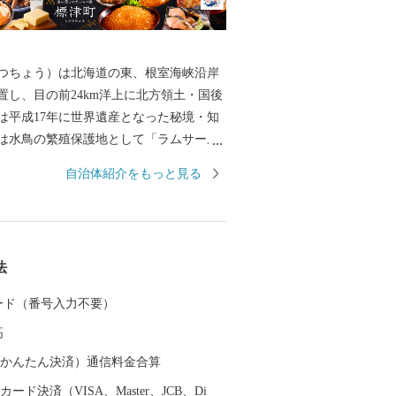
つちょう）は北海道の東、根室海峡沿岸
置し、目の前24km洋上に北方領土・国後
は平成17年に世界遺産となった秘境・知
は水鳥の繁殖保護地として「ラムサール
登録湿地となった原生花園と野鳥の宝
自治体紹介をもっと見る
に囲まれ、知床連山の裾野に広がる平野
郷が形成されるなど、風光明媚な地で
624.69平方キロメートル、地形は釧路
る根釧原野の終着地としての平野と知床
法
なる山並みなど海、山、川、平野の多様
、北海道らしい雄大で豊かな自然環境の
 カード（番号入力不要）
指の漁獲を誇る秋鮭や天然ホタテ貝を主
高
、これを加工原料としたいくら、鮭加
品などを製造出荷する水産加工業による
（auかんたん決済）通信料金合算
大な牧草地で約2万頭の乳牛により牛乳を
ード決済（VISA、Master、JCB、Di