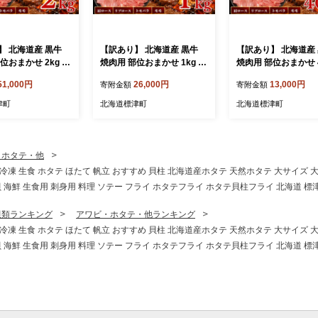
】 北海道産 黒牛
【訳あり】 北海道産 黒牛
【訳あり】 北海道産
位おまかせ 2kg (2
焼肉用 部位おまかせ 1kg (2
焼肉用 部位おまかせ 4
0パック) 小分けパッ
00g×5パック) 小分けパック
(200g×2パック) 小
51,000円
26,000円
13,000円
寄附金額
寄附金額
アンガス牛
冷凍 アンガス牛
ク 冷凍 牛肉 アンガ
津町
北海道標津町
北海道標津町
・ホタテ・他
然 冷凍 生食 ホタテ ほたて 帆立 おすすめ 貝柱 北海道産ホタテ 天然ホタテ 大サイズ
貝 海鮮 生食用 刺身用 料理 ソテー フライ ホタテフライ ホタテ貝柱フライ 北海道 標
貝類ランキング
アワビ・ホタテ・他ランキング
然 冷凍 生食 ホタテ ほたて 帆立 おすすめ 貝柱 北海道産ホタテ 天然ホタテ 大サイズ
貝 海鮮 生食用 刺身用 料理 ソテー フライ ホタテフライ ホタテ貝柱フライ 北海道 標