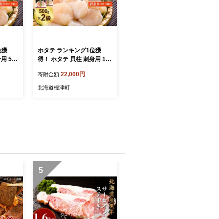
位獲
ホタテ ランキング1位獲
用 50
得！ ホタテ 貝柱 刺身用 1.0
ほたて 不揃
kg (500g× 2袋 ) ほたて 不揃
22,000円
寄附金額
気 国産
い 訳あり 北海道 人気 国産
テ 帆立
天然 冷凍 生食 ホタテ 帆立
北海道標津町
 訳あ
おすすめ 大粒 小分け 訳あ
テ 便利
りほたて 訳ありホタテ 便利
 天然ホ
貝柱 北海道産ホタテ 天然ホ
タテ刺
タテ 刺身 訳アリ ホタテ刺
 帆立
身 ほたて刺身 ほたて 帆立
海鮮 ホ
刺身 魚介類 魚貝類 海鮮 ホ
道 標津
タテ貝柱 1kg 北海道 標津町
5
6