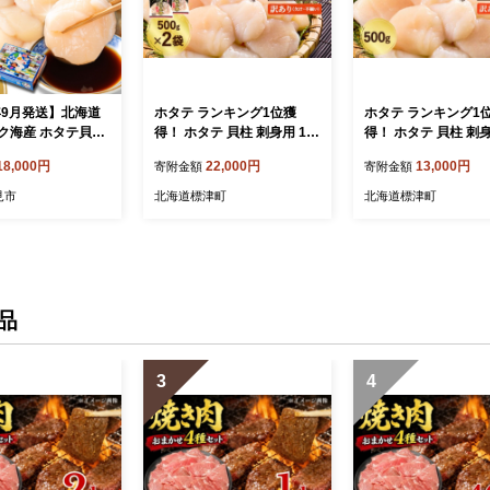
6年9月発送】北海道
ホタテ ランキング1位獲
ホタテ ランキング1
ク海産 ホタテ貝柱
得！ ホタテ 貝柱 刺身用 1.0
得！ ホタテ 貝柱 刺身
食用 ( 海鮮 魚介 魚
kg (500g× 2袋 ) ほたて 不揃
0g (500g× 1袋 ) 
18,000円
22,000円
13,000円
寄附金額
寄附金額
貝類 帆立 ほたて お
い 訳あり 北海道 人気 国産
い 訳あり 北海道 人
 貝柱 海鮮丼 帆立
天然 冷凍 生食 ホタテ 帆立
天然 冷凍 生食 ホタ
見市
北海道標津町
北海道標津町
 ふるさと納税 ホ
おすすめ 大粒 小分け 訳あ
おすすめ 大粒 小分け
37-0016】
りほたて 訳ありホタテ 便利
りほたて 訳ありホタ
貝柱 北海道産ホタテ 天然ホ
貝柱 北海道産ホタテ
タテ 刺身 訳アリ ホタテ刺
タテ 刺身 訳アリ ホ
身 ほたて刺身 ほたて 帆立
身 ほたて刺身 ほたて
刺身 魚介類 魚貝類 海鮮 ホ
刺身 魚介類 魚貝類 
品
タテ貝柱 1kg 北海道 標津町
タテ貝柱 500g 北海
町
3
4