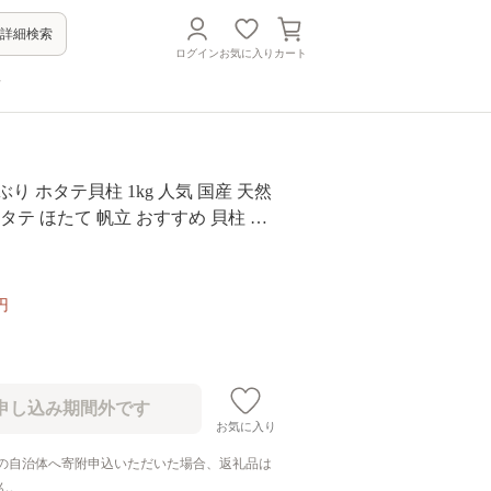
詳細検索
ログイン
お気に入り
カート
方
り ホタテ貝柱 1kg 人気 国産 天然
ホタテ ほたて 帆立 おすすめ 貝柱 北
 天然ホタテ 大サイズ 大 サイズ 刺
身 ほたて刺身 刺身ホタテ 刺身ほた
魚介類 魚貝類 魚介 魚貝 貝 海鮮 生
円
 料理 ソテー フライ ホタテフライ ホ
イ 北海道 標津町
お気に入り
の自治体へ寄附申込いただいた場合、返礼品は
ん。