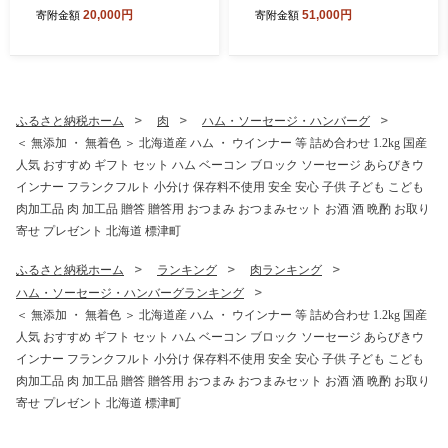
杯 わけあり 国産 北海道 羅臼
g×10パック) 小分けパック
20,000円
51,000円
寄附金額
寄附金額
産 蟹 かに カニ 毛がに 毛蟹
冷凍 アンガス牛
冷凍毛ガニ 冷凍かに 冷凍カ
ニ 訳ありカニ 訳アリ 訳アリ
毛ガニ 訳あり毛ガニ 人気 ラ
ンキング おすすめ ごほうび
贅沢 毛ガニ冷凍 蟹脚 蟹あし
ふるさと納税ホーム
肉
ハム・ソーセージ・ハンバーグ
カニ脚 かに北海道 北海道産
＜ 無添加 ・ 無着色 ＞ 北海道産 ハム ・ ウインナー 等 詰め合わせ 1.2kg 国産
魚貝類 魚介類 海鮮 魚介 魚貝
人気 おすすめ ギフト セット ハム ベーコン ブロック ソーセージ あらびきウ
お盆 お祝い プレゼント 北海
道 標津町
インナー フランクフルト 小分け 保存料不使用 安全 安心 子供 子ども こども
肉加工品 肉 加工品 贈答 贈答用 おつまみ おつまみセット お酒 酒 晩酌 お取り
寄せ プレゼント 北海道 標津町
ふるさと納税ホーム
ランキング
肉ランキング
ハム・ソーセージ・ハンバーグランキング
＜ 無添加 ・ 無着色 ＞ 北海道産 ハム ・ ウインナー 等 詰め合わせ 1.2kg 国産
人気 おすすめ ギフト セット ハム ベーコン ブロック ソーセージ あらびきウ
インナー フランクフルト 小分け 保存料不使用 安全 安心 子供 子ども こども
肉加工品 肉 加工品 贈答 贈答用 おつまみ おつまみセット お酒 酒 晩酌 お取り
寄せ プレゼント 北海道 標津町