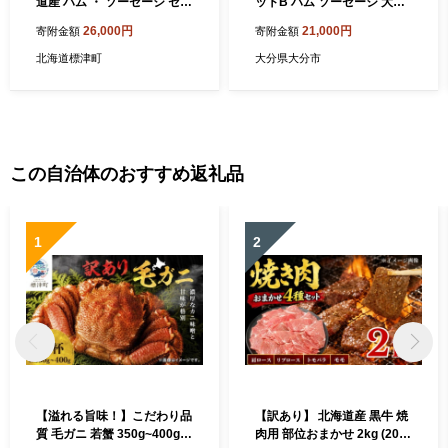
道産 ハム ・ ソーセージ セッ
ットB ハム ソーセージ 大分
ト 計約 1.5kg ( 5種 ×各2 ) 詰
県産 骨付き フランクフルト
26,000円
21,000円
寄附金額
寄附金額
め合わせ 国産 人気 ハムソー
厚切りハム あらびきウイン
セージ スライス あらびきウ
ナー チーズ入り セット 冷蔵
北海道標津町
大分県大分市
インナー おすすめ 豚 ぶた 肉
A05016
加工品 肉 お肉 ハム はむ ベ
ーコン ソーセージ ウインナ
ー ういんなー 安全 加工肉 贈
答 贈答用 贈り物 冷凍 プレゼ
ント お祝い GW ゴールデン
この自治体のおすすめ返礼品
ウィーク 北海道 標津町
1
2
【溢れる旨味！】こだわり品
【訳あり】 北海道産 黒牛 焼
質 毛ガニ 若蟹 350g~400g 3
肉用 部位おまかせ 2kg (200