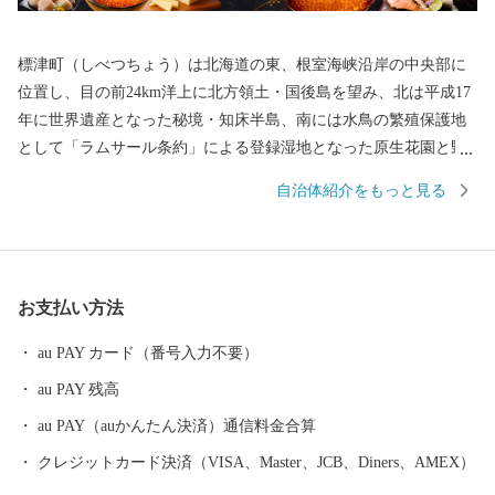
標津町（しべつちょう）は北海道の東、根室海峡沿岸の中央部に
位置し、目の前24km洋上に北方領土・国後島を望み、北は平成17
年に世界遺産となった秘境・知床半島、南には水鳥の繁殖保護地
として「ラムサール条約」による登録湿地となった原生花園と野
鳥の宝庫・野付半島に囲まれ、知床連山の裾野に広がる平野部に
自治体紹介をもっと見る
は大酪農郷が形成されるなど、風光明媚な地です。町の面積は62
4.69平方キロメートル、地形は釧路湿原から広がる根釧原野の終
着地としての平野と知床連山の基部となる山並みなど海、山、
川、平野の多様な地勢を有し、北海道らしい雄大で豊かな自然環
お支払い方法
境のもと、国内屈指の漁獲を誇る秋鮭や天然ホタテ貝を主力とす
る漁業、これを加工原料としたいくら、鮭加工、ホタテ製品など
au PAY カード（番号入力不要）
を製造出荷する水産加工業による水産業と、広大な牧草地で約2万
au PAY 残高
頭の乳牛により牛乳を出荷する酪農業を基幹産業とする「生産の
まち」です。
au PAY（auかんたん決済）通信料金合算
クレジットカード決済（VISA、Master、JCB、Diners、AMEX）