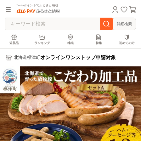
Pontaポイントでふるさと納税
詳細検索
返礼品
ランキング
地域
特集
初めての方
オンラインワンストップ申請対象
北海道標津町