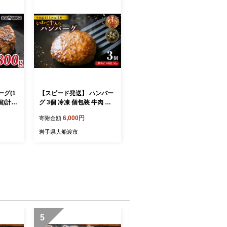
グ(1
【スピード発送】 ハンバー
6個)計18
グ 3個 冷凍 個包装 牛肉 肉
牛 ジュ
ブランド牛 いわて牛 豚肉
6,000円
寄附金額
 ハン
豚 合い挽き 合挽き 手作り
ンチ肉
黒毛和牛 A5 A5ランク 簡単
岩手県大船渡市
合い挽き
調理 惣菜 お手軽 焼くだけ
 佐賀
小分け 真空 ごはん 米 丼 ハ
 お惣
ンバーガー 煮込み 岩手県
料 ブラ
三陸 大船渡市 国産 岩手県
グ 高
産
 小城市
5
6