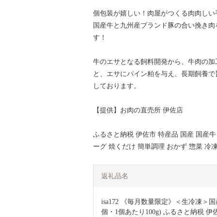
個包装が嬉しい！肉屋がつくる肉肉しい
国産牛と九州産ブランド豚の合い挽き肉
す！
牛のエサとなる飼料開発から、牛肉の加
と、エサにパイン粕を与え、長期飼養で
しております。
【提供】お肉の直売所 伊佐店
ふるさと納税 伊佐市 特産品 国産 国産牛
ーグ 焼くだけ 簡単調理 おかず 惣菜 冷
返礼品名
isa172 《毎月数量限定》＜生冷凍
個・1個あたり100g) ふるさと納税 伊