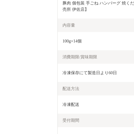
豚肉 個包装 手ごね ハンバーグ 焼く
売所 伊佐店】
内容量
100g×14個
消費期限/賞味期限
冷凍保存にて製造日より60日
配送方法
冷凍配送
受付期間