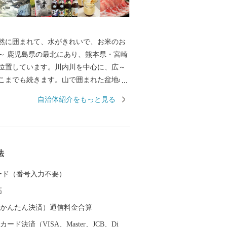
然に囲まれて、水がきれいで、お米のお
県・宮崎
位置しています。川内川を中心に、広～
こまでも続きます。山で囲まれた盆地の
く冬は寒い土地です。特に冬の寒さが厳
自治体紹介をもっと見る
北海道』と言われるほどです。 伊佐市
りふるさと納税の指定を受けた自治体で
法
 カード（番号入力不要）
高
（auかんたん決済）通信料金合算
ード決済（VISA、Master、JCB、Di