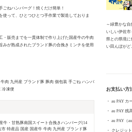
手ごねハンバーグ！焼くだけ簡単！
を使って、ひとつひとつ手作業で製造しておりま
～緑豊かな自
いしい伊佐市～ 鹿児島県の最北にあり、熊本
工・販売までを一貫体制で作り上げた国産牛の牛肉
県との県境に
旨みが熟成されたブランド豚の合挽きミンチを使用
い田んぼがど
ため、夏は暑
しく『鹿児島の
は総務大臣よ
す。
 牛肉 九州産 ブランド豚 豚肉 個包装 手ごね ハンバ
お支払い方
凍 冷凍便
au PAY
au PAY 残
au PAY
＞国産牛・甘熟豚南国スイート合挽きハンバーグ(14
佐市 特産品 国産 国産牛 牛肉 九州産 ブランド豚 
クレジットカ