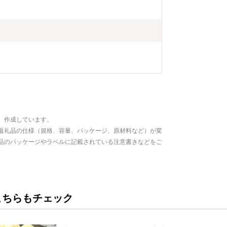
、作成しています。
返礼品の仕様（規格、容量、パッケージ、原材料など）が変
品のパッケージやラベルに記載されている注意書きなどをご
こちらもチェック