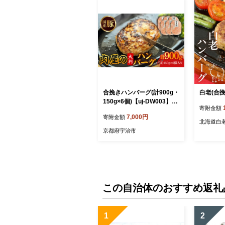
合挽きハンバーグ(計900g・
白老(合
150g×6個)【uj-DW003】
寄附金額
【髙見牧場直売店 Meat&Fr
7,000円
寄附金額
esh TAKAMI】
北海道白
京都府宇治市
この自治体のおすすめ返礼
1
2