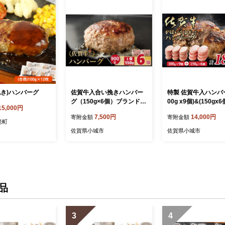
挽き)ハンバーグ
佐賀牛入合い挽きハンバー
特製 佐賀牛入ハンバー
グ（150g×6個）ブランド牛
00g x9個)&(150gx
15,000円
佐賀牛 ジューシー 豚肉 冷
00g ブランド牛 佐賀
7,500円
14,000円
寄附金額
寄附金額
凍保存 ハンバーグ 焼くだけ
ーシー 豚肉 冷凍保存
老町
ミンチ肉 豚ミンチ 佐賀産豚
バーグ 焼くだけ ミ
佐賀県小城市
佐賀県小城市
合い挽き 手づくり 手ごね
豚ミンチ 佐賀産豚 
国産 佐賀県産 黒毛和牛 お
手づくり 手ごね 国産
かず お惣菜 お肉 冷凍 送料
県産 黒毛和牛 おかず
無料 ブランド牛 人気 ラン
菜 お肉 冷凍 送料無
キング 高評価 牛 佐賀 佐賀
ンド牛 人気 ランキン
県 小城市
評価 牛 佐賀 佐賀県
品
3
4