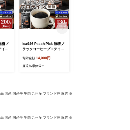
k 無糖ブ
isa946 Peach Pick 無糖ブ
isa951 甕伊佐錦3本セット
テイン
ラックコーヒープロテイン
(1800ml×3本) 鹿児島 本格
コーヒー
(130g) プロテイン コーヒー
芋焼酎 芋焼酎 焼酎 鹿児島
14,000円
35,000円
寄附金額
寄附金額
エット
ブラック 無糖 ダイエット
限定 一升瓶 お酒 アルコー
 低脂
置き換え 間食 低糖質 低脂
ル 宅飲み 【平酒店】
鹿児島県伊佐市
鹿児島県伊佐市
ーゲン
質 たんぱく質 コラーゲン
CPI
コラーゲンプロテイン CPI
メイク
筋トレ 筋肉 ボディメイク
l】
健康 甘くない 【Beful】
品 国産 国産牛 牛肉 九州産 ブランド豚 豚肉 個
品 国産 国産牛 牛肉 九州産 ブランド豚 豚肉 個