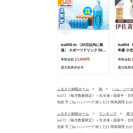
isa656-tn 〈20日以内に発
isa95
送〉 スポーツドリンク 500
年産 小
ml 48本 スポゼロ ペットボ
金米〈ヒノ
13,000円
寄附金額
寄附金額
トル カロリーゼロ 天然アル
児島 伊佐
カリ 温泉水 でつくった ス
伊佐米 白
鹿児島県伊佐市
鹿児島県
ポーツ 飲料 鹿児島県 伊佐
のひかり
市 で製造 グレープフルーツ
【小北農
の香り 身体に必要な ミネラ
ル成分(ナトリウム) がたっ
ふるさと納税ホーム
肉
ハム・ソー
ぷり クエン酸 1,150mg/本
isa172 《毎月数量限定》＜生冷凍＞国産牛・甘
含有 【財宝】
包装 手ごね ハンバーグ 焼くだけ 簡単調理 お
ふるさと納税ホーム
ランキング
肉
isa172 《毎月数量限定》＜生冷凍＞国産牛・甘
包装 手ごね ハンバーグ 焼くだけ 簡単調理 お