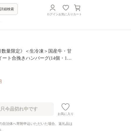
詳細検索
ログイン
お気に入り
カート
方
 《毎月数量限定》＜生冷凍＞国産牛・甘
ート合挽きハンバーグ(14個・1個
) ふるさと納税 伊佐市 特産品 国産
 九州産 ブランド豚 豚肉 個包装 手ご
グ 焼くだけ 簡単調理 おかず 惣菜 冷
円
お肉の直売所 伊佐店】
お気に入り
の自治体へ寄附申込いただいた場合、返礼品は
ん。