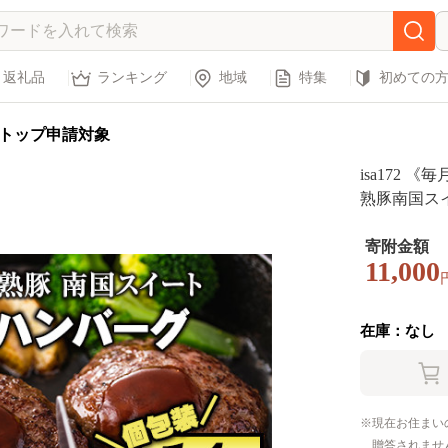
返礼品
ランキング
地域
特集
初めての
トップ申請対象
isa172
熟豚南国スイ
あたり100g
国産牛 牛肉
寄附金額
11,000
ね ハンバー
凍 冷凍便【
在庫：なし
現在お住まい
贈答されませ