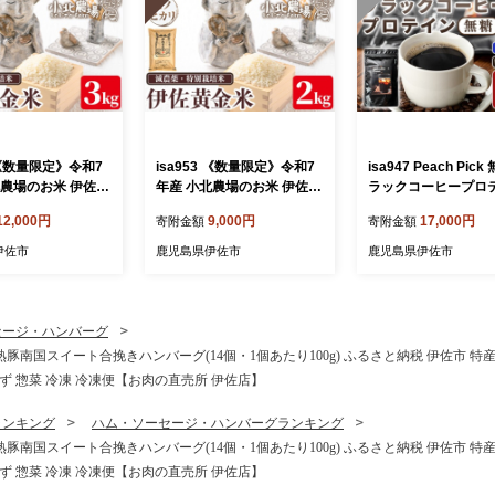
4 《数量限定》令和7
isa953 《数量限定》令和7
isa947 Peach Pic
北農場のお米 伊佐黄
年産 小北農場のお米 伊佐黄
ラックコーヒープロ
ヒカリ〉(3kg) 鹿
金米〈ヒノヒカリ〉(2kg) 鹿
(200g) プロテイン 
12,000円
9,000円
17,000円
寄附金額
寄附金額
 お米 特別栽培米
児島 伊佐 お米 特別栽培米
ブラック 無糖 ダイ
米 ヒノヒカリ ひ
伊佐米 白米 ヒノヒカリ ひ
置き換え 間食 低糖質
伊佐市
鹿児島県伊佐市
鹿児島県伊佐市
 おにぎり ごはん
のひかり おにぎり ごはん
質 たんぱく質 コラ
場】
【小北農場】
コラーゲンプロテイン 
筋トレ 筋肉 ボディ
健康 甘くない 【Befu
セージ・ハンバーグ
熟豚南国スイート合挽きハンバーグ(14個・1個あたり100g) ふるさと納税 伊佐市 特産
かず 惣菜 冷凍 冷凍便【お肉の直売所 伊佐店】
ランキング
ハム・ソーセージ・ハンバーグランキング
熟豚南国スイート合挽きハンバーグ(14個・1個あたり100g) ふるさと納税 伊佐市 特産
かず 惣菜 冷凍 冷凍便【お肉の直売所 伊佐店】