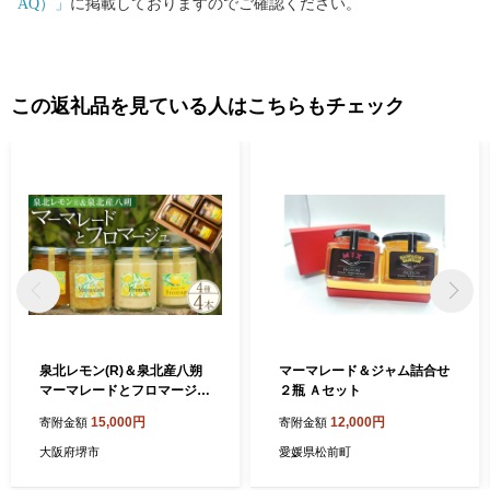
AQ）」
に掲載しておりますのでご確認ください。
この返礼品を見ている人はこちらもチェック
泉北レモン(R)＆泉北産八朔
マーマレード＆ジャム詰合せ
マーマレードとフロマージュ
２瓶 Ａセット
4本セット
15,000円
12,000円
寄附金額
寄附金額
大阪府堺市
愛媛県松前町