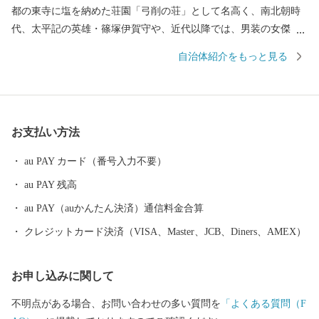
都の東寺に塩を納めた荘園「弓削の荘」として名高く、南北朝時
代、太平記の英雄・篠塚伊賀守や、近代以降では、男装の女傑・
麻生イトや漂泊の歌人・若山牧水のゆかりの地としても知られて
自治体紹介をもっと見る
います。 また、近年では島々を橋で結ぶ「ゆめしま海道」が潮風
そよぐ島時間の流れるサイクリングコースとして、人気を集めて
います。 上島町では、ふるさとを大切に思う方々や上島町を応援
してくださる方々が、誇れるまちづくりに取り組んでいきますの
お支払い方法
で、多くの皆様のご支援をお願いします。 ご寄付いただいた金額
に応じて、上島町の特産品の中から、ご希望の1点をお礼品として
au PAY カード（番号入力不要）
贈呈します。 ※NPO法人への寄付をご希望の場合町からの返礼品
au PAY 残高
は送付できません。返礼品をご希望の場合はNPO法人への寄付以
外を選択してください。 ※お礼品の贈呈は、町外にお住まいの方
au PAY（auかんたん決済）通信料金合算
です。 ※同一年内で複数回の寄付を行った場合でも、都度お礼品
クレジットカード決済（VISA、Master、JCB、Diners、AMEX）
を受取る事ができます。 （受取り回数の制限はありません）
お申し込みに関して
不明点がある場合、お問い合わせの多い質問を
「よくある質問（F