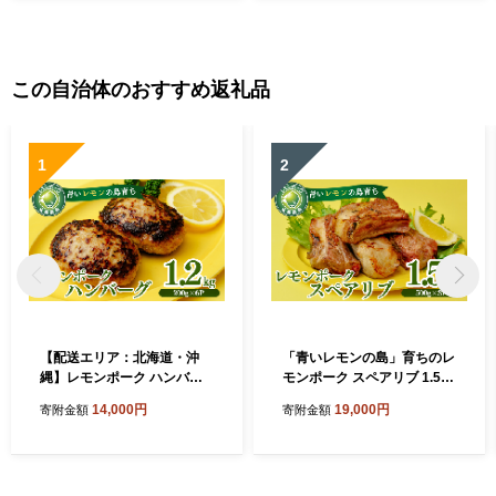
この自治体のおすすめ返礼品
1
2
【配送エリア：北海道・沖
「青いレモンの島」育ちのレ
縄】レモンポーク ハンバー
モンポーク スペアリブ 1.5kg
グ 200g×2個×3P 合計1.2kg
500g×3p 豚肉 スペアリブ レ
14,000円
19,000円
寄附金額
寄附金額
豚肉 ハンバーグ 1200g 冷凍
モンポーク 豚 豚肉 ポーク 冷
おかず お弁当 小分け 真空パ
凍保存 真空 真空パック 小分
ック 愛媛県 上島町
け おかず バーベキュー