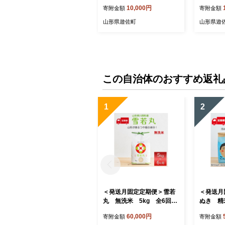
10,000円
寄附金額
寄附金額
山形県遊佐町
山形県遊
この自治体のおすすめ返礼
1
2
＜発送月固定定期便＞雪若
＜発送月
丸 無洗米 5kg 全6回
ぬき 精
【4090390】
【40903
60,000円
寄附金額
寄附金額