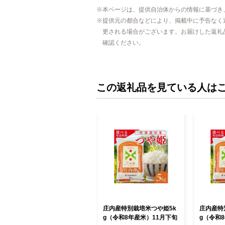
本ページは、提供自治体からの情報に基づき
提供元の都合などにより、掲載中に予告なく
更される場合がございます。お届けした返礼
確認ください。
この返礼品を見ている人は
庄内産特別栽培米つや姫5k
庄内産特
g（令和8年産米）11月下旬
g（令和