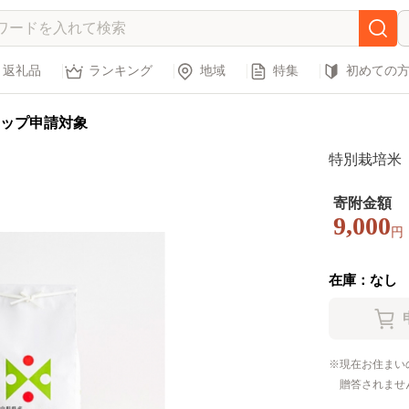
返礼品
ランキング
地域
特集
初めての
ップ申請対象
特別栽培米 つ
寄附金額
9,000
円
在庫：なし
現在お住まい
贈答されませ