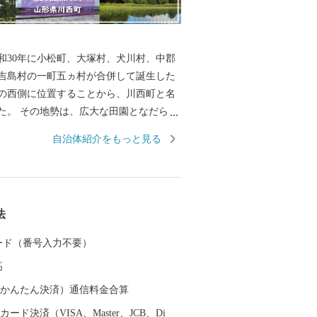
和30年に小松町、大塚村、犬川村、中郡
吉島村の一町五ヵ村が合併して誕生した
の西側に位置することから、川西町と名
た。 その地勢は、広大な田園となだらか
大きく二分され、豊かな自然に恵まれて
自治体紹介をもっと見る
では庄内平野に次ぐ「米どころ」として
す。 また、良質な米ときれいな水から生
歴史を持ち、先進の技術に支えられた米
法
さは、町内外から非常に高い評価を受け
 カード（番号入力不要）
かせ、毎年8月はじめから11月上旬の降霜
高
園しています。メキシコ原産のダリア
メキシコの太陽の輝きのように咲き誇
（auかんたん決済）通信料金合算
園者で賑わっています。
ード決済（VISA、Master、JCB、Di