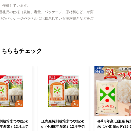
、作成しています。
返礼品の仕様（規格、容量、パッケージ、原材料など）が変
品のパッケージやラベルに記載されている注意書きなどをご
こちらもチェック
別栽培米つや姫5k
庄内産特別栽培米つや姫5k
令和8年産 山形産 特
8年産米）12月上旬
g（令和8年産米）12月中旬
米 つや姫 5kg FY26-