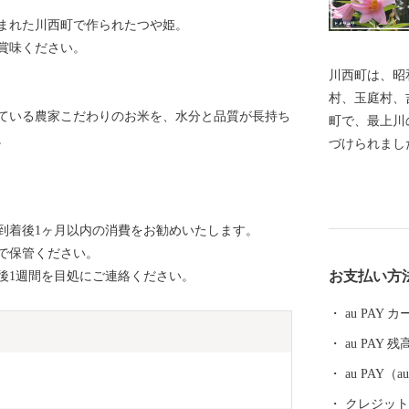
まれた川西町で作られたつや姫。
賞味ください。
川西町は、昭
村、玉庭村、
ている農家こだわりのお米を、水分と品質が長持ち
町で、最上川
。
づけられまし
な丘陵地とに
います。 川西町は、その豊かな自然を利用した農業が
盛んで、県内
到着後1ヶ月以内の消費をお勧めいたします。
知られていま
で保管ください。
まれる地酒や
お支払い方
後1週間を目処にご連絡ください。
沢牛のおいし
ています。 『川西ダリヤ園』では、650品種100,000本
au PAY
のダリアを咲
au PAY 残
の時期まで開
は、ふるさと
au PAY
り、多くの来
クレジットカ