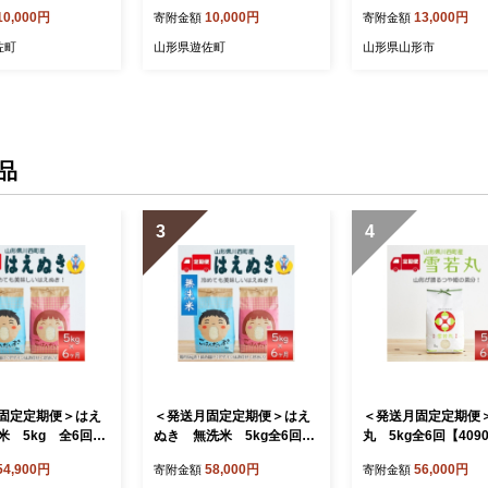
10,000円
10,000円
13,000円
寄附金額
寄附金額
佐町
山形県遊佐町
山形県山形市
品
3
4
固定定期便＞はえ
＜発送月固定定期便＞はえ
＜発送月固定定期便
米 5kg 全6回
ぬき 無洗米 5kg全6回
丸 5kg全6回【4090
88】
【4090387】
54,900円
58,000円
56,000円
寄附金額
寄附金額