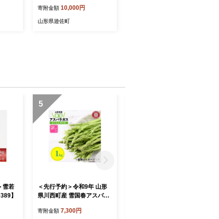
10,000円
寄附金額
山形県遊佐町
5
6
＞雪若
＜先行予約＞令和9年 山形
＜先行予約＞令和9年 山形
389】
県川西町産 雪国春アスパラ
県川西町産 雪国春アスパラ
ガス 訳あり(不揃い) S～2L
ガス 訳あり(不揃い) S～2L
7,300円
7,000円
寄附金額
寄附金額
サイズ 1kg【1764703】
サイズ 500g【1764700】