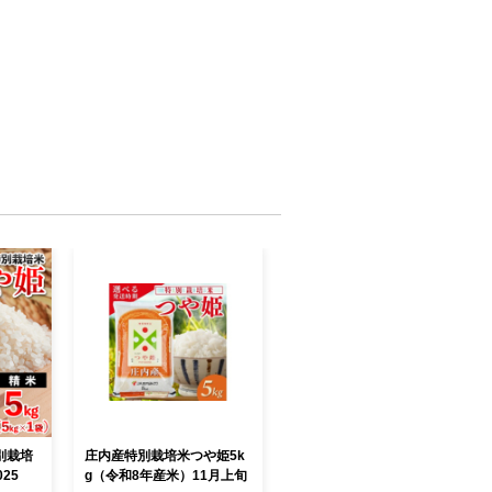
別栽培
庄内産特別栽培米つや姫5k
025
g（令和8年産米）11月上旬