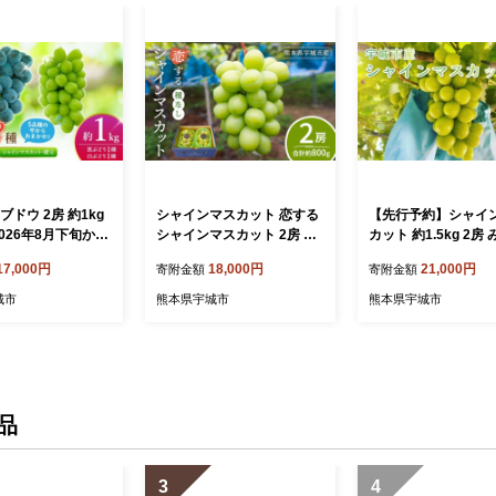
ブドウ 2房 約1kg
シャインマスカット 恋する
【先行予約】シャイ
【2026年8月下旬から
シャインマスカット 2房 合
カット 約1.5kg 2房
年9月上旬頃発送】ブ
計約800g【2026年8月上旬
観光農園 宇城市産 
17,000円
18,000円
21,000円
寄附金額
寄附金額
 マスカット 巨峰
～9月下旬頃順次発送予定】
ト ぶどう 葡萄 果物
 グレープ 熊本県産
ぶどう 葡萄 種無し 種なし
ツ 旬 冷蔵 送料無料
城市
熊本県宇城市
熊本県宇城市
 熊本県 宇城市
たねなし ギフト 国産 九州
宇城市 【2026年9
産 熊本県産 宇城市産 御舩
9月中旬発送予定】
果樹園
品
3
4