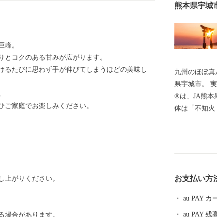
熊本県宇城
巨峰。
りとコクのある甘みが広がります。
けるたびに思わず手が伸びてしまうほどの美味し
九州のほぼ真
県宇城市。 実
。
®は、JA熊
ひご家庭でお楽しみください。
体は「不知火
知火町での栽
けられました
手軽に食べら
気。まさに“柑橘の王様
界遺産も！ 
お支払い方
し上がりください。
港（みすみに
て、世界文化
au PAY
そのまま残る
au PAY 残
る場合があります。