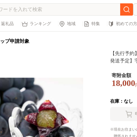
返礼品
ランキング
地域
特集
初めての
ップ申請対象
【先行予約】
発送予定】宇城
g×4房）宇
寄附金額
18,000
在庫：なし
現在お住まい
贈答されませ