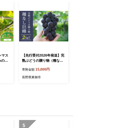
ンマス
【先行受付2026年発送】完
 みのだ
熟ぶどうの贈り物（種なし
マスカッ
巨峰4～5房、2kg以上）｜g
15,000円
寄附金額
 フルー
lasses farm ※2026年8月
 熊本県
下旬以降発送予定
長野県東御市
月上旬～
5
6