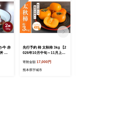
か牛 赤
先行予約 柿 太秋柿 3kg 【2
【7営業日以内発送】チョコ
丼 牛
026年10月中旬～11月上旬
不知火フルーツチョコレー
付き 冷
頃発送予定】 かき カキ 高
ト 3袋入（1袋58g入）計17
17,000円
17,000円
寄附金額
寄附金額
級 大玉 上品 甘い フルーツ
4g
果物 国産 九州 シャリシャ
熊本県宇城市
熊本県宇城市
リ 食感 産地直送 お取り寄
せ ご褒美 贅沢 秋 旬 贈答 ギ
フト プレゼント デザート
秋 贈答 熊本県 宇城市 くま
ふる