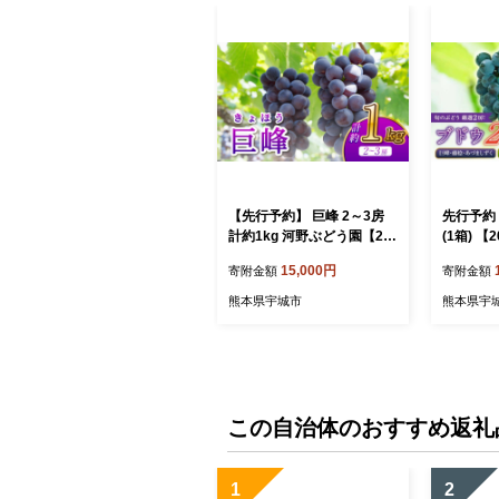
【先行予約】 巨峰 2～3房
先行予約 
計約1kg 河野ぶどう園【20
(1箱) 
26年8月中旬?9月中旬頃順
2026
15,000円
寄附金額
寄附金額
次発送予定】ぶどう ブドウ
ドウ 葡萄
葡萄 熊本県 宇城市 河野ぶ
きょほう
熊本県宇城市
熊本県宇
どう園
国産 九州
この自治体のおすすめ返礼
1
2