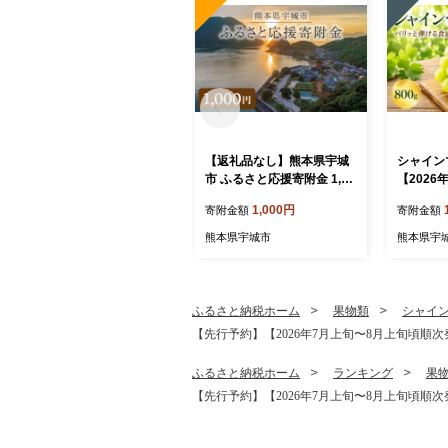
【返礼品なし】熊本県宇城
シャインマ
市 ふるさと応援寄附金 1,00
【2026
0円
頃発送予
1,000円
寄附金額
寄附金額
フルーツ 
本 熊本県
熊本県宇城市
熊本県宇
と 弾ける
贅沢 家庭
褒美 デザ
フト く
ふるさと納税ホーム
果物類
シャイ
【先行予約】【2026年7月上旬〜8月上旬頃順次発送
ふるさと納税ホーム
ランキング
果
【先行予約】【2026年7月上旬〜8月上旬頃順次発送