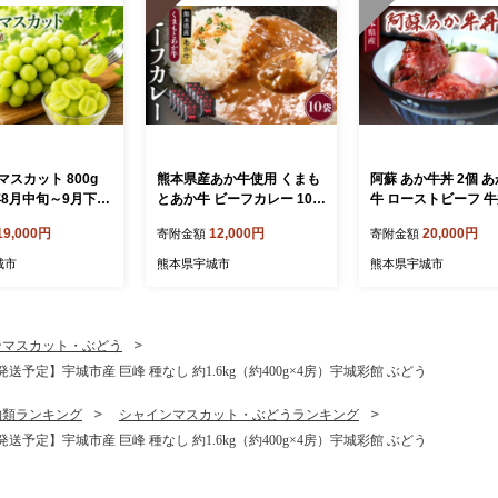
スカット 800g
熊本県産あか牛使用 くまも
阿蘇 あか牛丼 2個 あ
年8月中旬～9月下旬
とあか牛 ビーフカレー 10人
牛 ローストビーフ 牛
定】 ぶどう ブドウ
前 1袋 160g カレー レトル
肉 国産牛 和牛 薬味
19,000円
12,000円
20,000円
寄附金額
寄附金額
果物 国産 九州 熊
トカレー ビーフカレー あか
凍 簡単調理
 産地直送 パリッ
牛カレー あか牛 あかうし
城市
熊本県宇城市
熊本県宇城市
 食感 爽やか 甘い
赤牛 惣菜 レトルト 簡単調
用 お取り寄せ ご
理 時短 備蓄 常備 長期保存
ート 夏 秋 贈答 ギ
まふる
ンマスカット・ぶどう
予定】宇城市産 巨峰 種なし 約1.6kg（約400g×4房）宇城彩館 ぶどう
物類ランキング
シャインマスカット・ぶどうランキング
予定】宇城市産 巨峰 種なし 約1.6kg（約400g×4房）宇城彩館 ぶどう