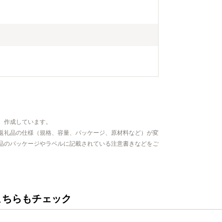
、作成しています。
返礼品の仕様（規格、容量、パッケージ、原材料など）が変
品のパッケージやラベルに記載されている注意書きなどをご
こちらもチェック