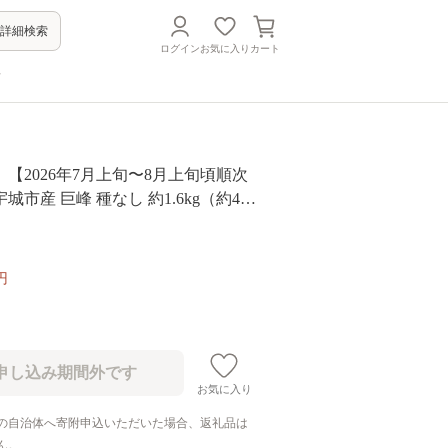
詳細検索
ログイン
お気に入り
カート
方
【2026年7月上旬〜8月上旬頃順次
市産 巨峰 種なし 約1.6kg（約400
城彩館 ぶどう
円
お気に入り
の自治体へ寄附申込いただいた場合、返礼品は
ん。