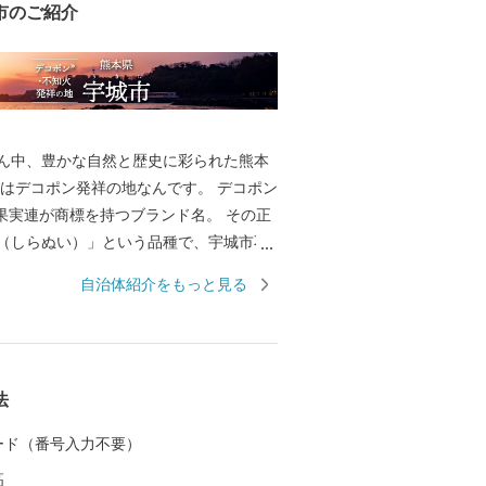
市のご紹介
ん中、豊かな自然と歴史に彩られた熊本
はデコポン発祥の地なんです。 デコポン
本果実連が商標を持つブランド名。 その正
（しらぬい）」という品種で、宇城市不
培が盛んになったことから、その名が付
自治体紹介をもっと見る
。 甘みと酸味の絶妙なバランス、そして
れる手頃さから、地元でも全国でも大人
”です。 さらに宇城市には、世
明治三大築港の一つに数えられる「三角西
法
しこう）」は、明治期の港湾施設とし
遺産にも登録されています。 当時の姿が
 カード（番号入力不要）
石積み埠頭や水路、橋など貿易港として
高