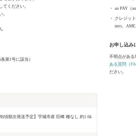
の役割を終え
してください。
の湾港史跡となっていま
au PAY
い。
地「宇城市」
クレジットカ
ん ■ あか牛
ners、AM
ん
ン ■ トマト
お申し込み
不明点がある
5条第1号に該当）
ある質問（FA
ださい。
旬頃順次発送予定】宇城市産 巨峰 種なし 約1.6k