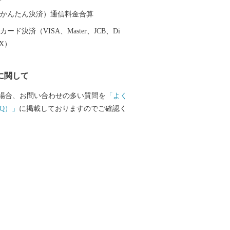
た後もほぼ原型のまま残され、日本唯一
す。 デコポン・不知火発祥の
（auかんたん決済）通信料金合算
の特産品 ■ デコポン®・不知火 ■ みか
ード決済（VISA、Master、JCB、Di
 ■ 黒毛和牛 ■ 白玉粉 ■ 生姜 ■ メロ
EX）
 ■ イチゴ
に関して
場合、お問い合わせの多い質問を
「よく
Q）」
に掲載しておりますのでご確認く