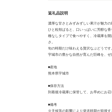
返礼品説明
濃厚な甘さとみずみずしい果汁が魅力の
ひと粒頬ばると、口いっぱいに芳醇な香
種なしタイプで食べやすく、冷蔵庫を開
さ。
旬の時期だけ味わえる贅沢なぶどうです
宇城市の豊かな自然が育んだ巨峰を、ぜ
■産地
熊本県宇城市
■保存方法
到着後冷蔵庫に保管して、お早めにお召
■備考
※天候等の影響により発送時期が前後す