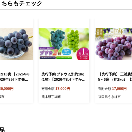
こちらもチェック
g 10房 【2026年8
先行予約 ブドウ 2房 約1kg
【先行予約】 三浦農
026年8月下旬発送
(1箱) 【2026年8月下旬から
5～6房 （約2kg） 【
ょほう 葡萄 ぶど
2026年9月上旬頃発送】ブ
年8月下旬から9月上
26,000円
17,000円
17,000円
寄附金額
寄附金額
だ観光農園
ドウ 葡萄 マスカット 巨峰
予定】 葡萄 ぶどう 
きょほう グレープ 熊本県産
果物 くだもの フルー
城市
熊本県宇城市
福岡県うきは市
国産 九州 熊本県 宇城市
実 お取り寄せ 福岡県
は市
品