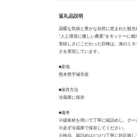
返礼品説明
温暖な気候と豊かな自然に恵まれた観光
"人と環境に優しい農業"をモットーに栽
美味しさにこだわった巨峰は、海のミネ
さを実現しています。
■産地
熊本県宇城市産
■保存方法
冷蔵庫に保存
■備考
※緩衝材を用いて丁寧に箱詰めし、クー
※必ず冷蔵庫で保存してください。
※検品、箱詰めは1つ1つ丁寧に対応致