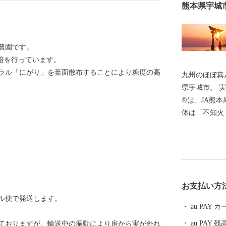
熊本県宇城
農園です。
培を行っています。
ラル「にがり」を葉面散布することにより糖度の高
九州のほぼ真
県宇城市。 実
®は、JA熊
体は「不知火
知火町での栽
けられました
手軽に食べら
気。まさに“柑橘の王様
界遺産も！ 
お支払い方
港（みすみに
ル便で発送します。
て、世界文化
au PAY
そのまま残る
au PAY 残
しておりますが、輸送中の振動により房から実が外れ