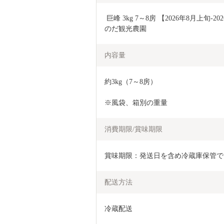
 巨峰 3kg 7～8房 【2026年8月上旬-2026年8月下旬発送予定】 きょほう 葡萄 ぶどう み
のだ観光農園
内容量
約3kg（7～8房）
※風袋、箱別の重量
消費期限/賞味期限
賞味期限：発送日を含め冷蔵庫保管で7
配送方法
冷蔵配送