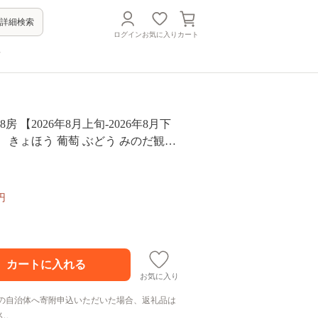
詳細検索
ログイン
お気に入り
カート
方
～8房 【2026年8月上旬-2026年8月下
 きょほう 葡萄 ぶどう みのだ観光
円
お気に入り
の自治体へ寄附申込いただいた場合、返礼品は
ん。