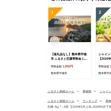
1
2
【返礼品なし】熊本県宇城
シャインマ
市 ふるさと応援寄附金 1,00
【2026
0円
頃発送予
1,000円
寄附金額
寄附金額
フルーツ 
本 熊本県
熊本県宇城市
熊本県宇
と 弾ける
贅沢 家庭
褒美 デザ
フト く
ふるさと納税ホーム
果物類
シャイ
ふるさと納税ホーム
ランキング
果
巨峰 3kg 7～8房 【2026年8月上旬-2026