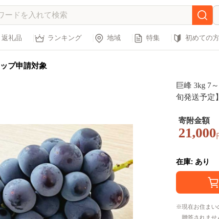
返礼品
ランキング
地域
特集
初めての
ップ申請対象
巨峰 3kg 7
旬発送予定】
農園
寄附金額
21,000
在庫: あり
現在お住まい
贈答されませ