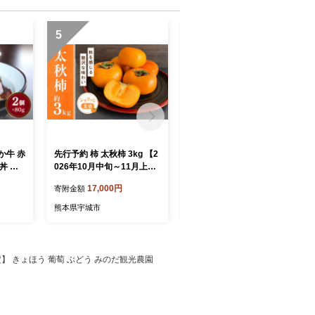
5
6
か牛 赤
先行予約 柿 太秋柿 3kg 【2
【7営業日以内発送】チョコ
丼 牛
026年10月中旬～11月上旬
不知火フルーツチョコレー
付き 冷
頃発送予定】 かき カキ 高
ト 3袋入（1袋58g入）計17
17,000円
17,000円
寄附金額
寄附金額
級 大玉 上品 甘い フルーツ
4g
果物 国産 九州 シャリシャ
熊本県宇城市
熊本県宇城市
リ 食感 産地直送 お取り寄
せ ご褒美 贅沢 秋 旬 贈答 ギ
フト プレゼント デザート
秋 贈答 熊本県 宇城市 くま
送予定】 きょほう 葡萄 ぶどう みのだ観光農園
ふる