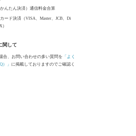
た後もほぼ原型のまま残され、日本唯一
す。 デコポン・不知火発祥の
（auかんたん決済）通信料金合算
の特産品 ■ デコポン®・不知火 ■ みか
ード決済（VISA、Master、JCB、Di
 ■ 黒毛和牛 ■ 白玉粉 ■ 生姜 ■ メロ
EX）
 ■ イチゴ
に関して
場合、お問い合わせの多い質問を
「よく
Q）」
に掲載しておりますのでご確認く