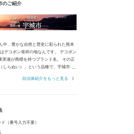
市のご紹介
ん中、豊かな自然と歴史に彩られた熊本
はデコポン発祥の地なんです。 デコポン
本果実連が商標を持つブランド名。 その正
（しらぬい）」という品種で、宇城市不
培が盛んになったことから、その名が付
自治体紹介をもっと見る
。 甘みと酸味の絶妙なバランス、そして
れる手頃さから、地元でも全国でも大人
”です。 さらに宇城市には、世
明治三大築港の一つに数えられる「三角西
法
しこう）」は、明治期の港湾施設とし
遺産にも登録されています。 当時の姿が
 カード（番号入力不要）
石積み埠頭や水路、橋など貿易港として
高