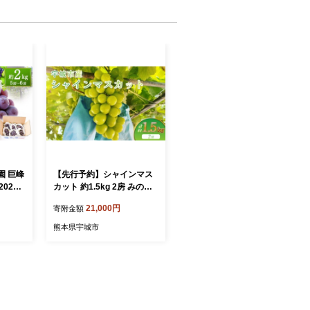
園 巨峰
【先行予約】シャインマス
2026
カット 約1.5kg 2房 みのだ
旬 出荷
観光農園 宇城市産 マスカッ
21,000円
寄附金額
ブドウ
ト ぶどう 葡萄 果物 フルー
ツ 果
ツ 旬 冷蔵 送料無料 熊本県
熊本県宇城市
 うき
宇城市 【2026年9月上旬～
9月中旬発送予定】