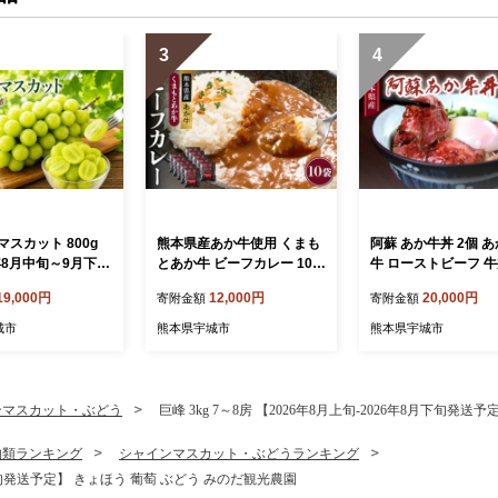
3
4
スカット 800g
熊本県産あか牛使用 くまも
阿蘇 あか牛丼 2個 あ
年8月中旬～9月下旬
とあか牛 ビーフカレー 10人
牛 ローストビーフ 牛
定】 ぶどう ブドウ
前 1袋 160g カレー レトル
肉 国産牛 和牛 薬味
19,000円
12,000円
20,000円
寄附金額
寄附金額
果物 国産 九州 熊
トカレー ビーフカレー あか
凍 簡単調理
 産地直送 パリッ
牛カレー あか牛 あかうし
城市
熊本県宇城市
熊本県宇城市
 食感 爽やか 甘い
赤牛 惣菜 レトルト 簡単調
用 お取り寄せ ご
理 時短 備蓄 常備 長期保存
ート 夏 秋 贈答 ギ
まふる
ンマスカット・ぶどう
巨峰 3kg 7～8房 【2026年8月上旬-2026年8月下旬発
物類ランキング
シャインマスカット・ぶどうランキング
年8月下旬発送予定】 きょほう 葡萄 ぶどう みのだ観光農園