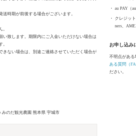
の役割を終え
の湾港史跡となっていま
au PAY
発送時期が前後する場合がございます。
地「宇城市」
クレジットカ
ん ■ あか牛
ners、AM
ん。
ン ■ トマト
願い致します。期限内にご入金いただけない場合は
す。
お申し込み
できない場合は、別途ご連絡させていただく場合が
不明点がある
ある質問（FA
ださい。
の みのだ観光農園 熊本県 宇城市