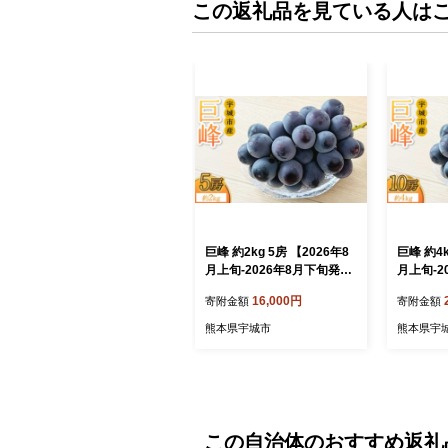
この返礼品を見ている人は
巨峰 約2kg 5房 【2026年8
巨峰 約4k
月上旬-2026年8月下旬発送
月上旬-2
予定】 きょほう 葡萄 ぶど
予定】 き
16,000円
寄附金額
寄附金額
う みのだ観光農園
う みの
熊本県宇城市
熊本県宇
この自治体のおすすめ返礼