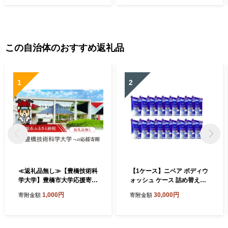
この自治体のおすすめ返礼品
1
2
≪返礼品無し≫【豊橋技術科
【1ケース】ニベア ボディウ
学大学】豊橋市大学応援寄附
ォッシュ ケース 詰め替え 1
1000円 大学寄附 愛知県豊橋
8袋 詰め替え ボディソープ
1,000円
30,000円
寄附金額
寄附金額
市への寄附 返礼品無し 寄附
花王 「お風呂からできるプ
のみ 豊橋市 穂の国 東三河 1
ラ削減」 日用品
000円 ポッキリ 愛知県 豊橋
市