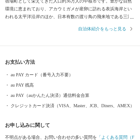
宿場町として栄えてきた人口約36万人の中核市です。豊かな自然
環境に恵まれており、アカウミガメが産卵に訪れる表浜海岸とい
われる太平洋沿岸のほか、日本有数の渡り鳥の飛来地である三河
湾の汐川干潟などがあります。また、温暖な気候に恵まれ、大消
自治体紹介をもっと見る
費地が近いこともあり全国有数の農業産地となっています。三河
港には多くの外資系企業が進出しており、特に自動車の輸入額で
は全国一を誇り、総合物流港湾として今後もますます発展が期待
されています。 「手筒花火」「のんほいパーク」「路面電車」
お支払い方法
「とよはし食文化」の4つのコンテンツを核として、豊橋の魅力を
全国に発信していくシティプロモーションを推進しています。ふ
au PAY カード（番号入力不要）
るさと納税のお礼の品として豊橋の魅力的な特産品や貴重な体験
au PAY 残高
をご用意しておりますので、この機会に豊橋市へお越しくださ
い！
au PAY（auかんたん決済）通信料金合算
クレジットカード決済（VISA、Master、JCB、Diners、AMEX）
お申し込みに関して
不明点がある場合、お問い合わせの多い質問を
「よくある質問（F