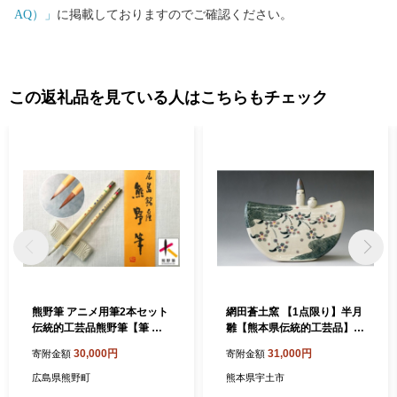
AQ）」
に掲載しておりますのでご確認ください。
この返礼品を見ている人はこちらもチェック
熊野筆 アニメ用筆2本セット
網田蒼土窯 【1点限り】半月
伝統的工芸品熊野筆【筆 絵
雛【熊本県伝統的工芸品】 _
筆 アニメーション 画材 作品
U23-0039
30,000円
31,000円
寄附金額
寄附金額
用 熊野筆 伝統工芸 職人技 高
級筆 セット 贈り物 ギフト】
広島県熊野町
熊本県宇土市