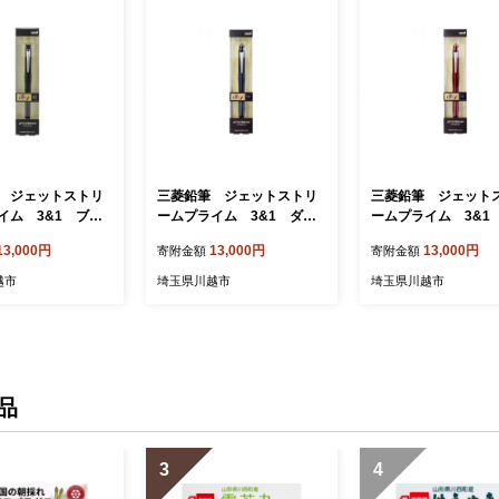
 ジェットストリ
三菱鉛筆 ジェットストリ
三菱鉛筆 ジェット
イム 3&1 ブラ
ームプライム 3&1 ダー
ームプライム 3&1
多機能 高級 ボール
クネイビー ／ 多機能 高級
クボルドー ／ 多機能
13,000円
13,000円
13,000円
寄附金額
寄附金額
ーペン 埼玉県 特
ボールペン シャーペン 埼玉
ボールペン シャーペ
県 特産品
県 特産品
越市
埼玉県川越市
埼玉県川越市
品
3
4