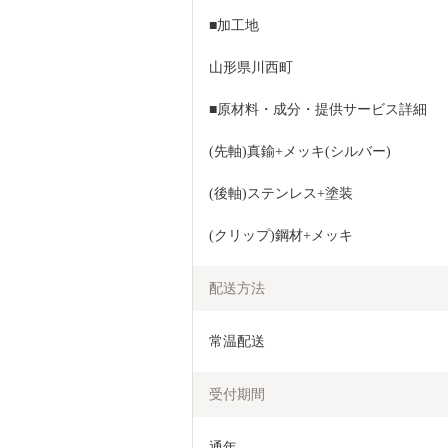
■加工地
山形県川西町
■原材料・成分・提供サービス詳細
(先軸)真鍮+メッキ(シルバー)
(後軸)ステンレス+塗装
(クリップ)鋼材+メッキ
配送方法
常温配送
受付期間
通年