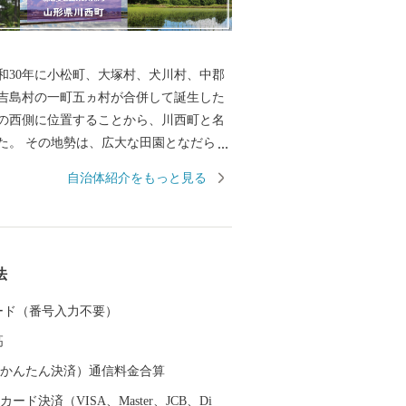
和30年に小松町、大塚村、犬川村、中郡
吉島村の一町五ヵ村が合併して誕生した
の西側に位置することから、川西町と名
た。 その地勢は、広大な田園となだらか
大きく二分され、豊かな自然に恵まれて
自治体紹介をもっと見る
では庄内平野に次ぐ「米どころ」として
す。 また、良質な米ときれいな水から生
歴史を持ち、先進の技術に支えられた米
法
さは、町内外から非常に高い評価を受け
 カード（番号入力不要）
かせ、毎年8月はじめから11月上旬の降霜
高
園しています。メキシコ原産のダリア
メキシコの太陽の輝きのように咲き誇
（auかんたん決済）通信料金合算
園者で賑わっています。
ード決済（VISA、Master、JCB、Di