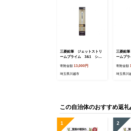
三菱鉛筆 ジェットストリ
三菱鉛筆
ームプライム 3&1 シル
ームプラ
バー ／ 多機能 高級 ボール
ック ／ 
13,000円
寄附金額
寄附金額
ペン シャーペン 埼玉県 特
ペン シャ
産品
産品
埼玉県川越市
埼玉県川
この自治体のおすすめ返礼
1
2