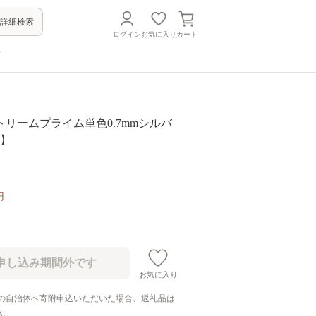
詳細検索
ログイン
お気に入り
カート
方
リームプライム単色0.7mmシルバ
6】
円
お気に入り
の自治体へ寄附申込いただいた場合、返礼品は
ん。