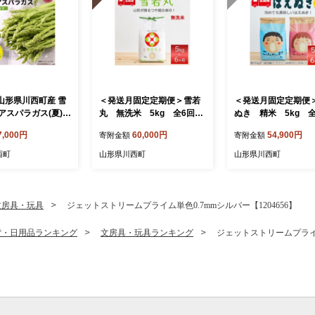
 山形県川西町産 雪
＜発送月固定定期便＞雪若
＜発送月固定定期便
アスパラガス(夏)
丸 無洗米 5kg 全6回
ぬき 精米 5kg 
揃い)M～2L 相
【4090390】
【4090388】
7,000円
60,000円
54,900円
寄附金額
寄附金額
【1764659】
西町
山形県川西町
山形県川西町
文房具・玩具
ジェットストリームプライム単色0.7mmシルバー【1204656】
貨・日用品ランキング
文房具・玩具ランキング
ジェットストリームプライム単