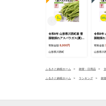
令和8年 山形県川西町産 雪
令和8年
国朝採れアスパラガス(夏)訳
国朝採れ
あり(不揃い)M～2L 相当 1
訳あり(不
8,000円
寄附金額
寄附金額
kg【1764660】
当 500g
山形県川西町
山形県川
ふるさと納税ホーム
雑貨・日用品
ふるさと納税ホーム
ランキング
雑