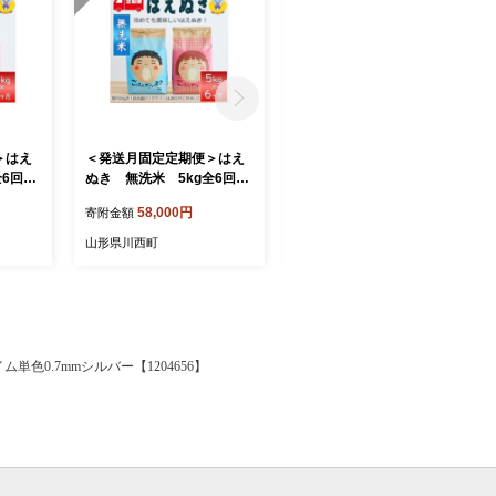
＞はえ
＜発送月固定定期便＞はえ
＜発送月固定定期便＞雪若
全6回
ぬき 無洗米 5kg全6回
丸 5kg全6回【4090389】
【4090387】
58,000円
56,000円
寄附金額
寄附金額
山形県川西町
山形県川西町
色0.7mmシルバー【1204656】