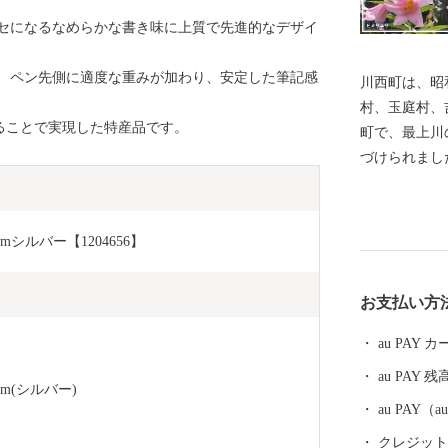
セになるなめらかな書き味に上質で先進的なデザイ
、ペン先側に適度な重みが加わり、安定した筆記感
川西町は、昭
村、玉庭村、
ることで実現した特産品です。
町で、最上川
づけられまし
な丘陵地とに
います。 川西町は、その豊かな自然を利用した農業が
盛んで、県内
シルバー【1204656】
知られていま
まれる地酒や
お支払い方
沢牛のおいし
ています。 『川西ダリヤ園』では、650品種100,000本
au PAY
のダリアを咲
au PAY 残
の時期まで開
m(シルバー)
は、ふるさと
au PAY
り、多くの来
クレジットカ