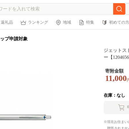
返礼品
ランキング
地域
特集
初めての
ップ申請対象
ジェットスト
ー【120465
寄附金額
11,000
在庫：なし
現在お住まい
贈答されませ