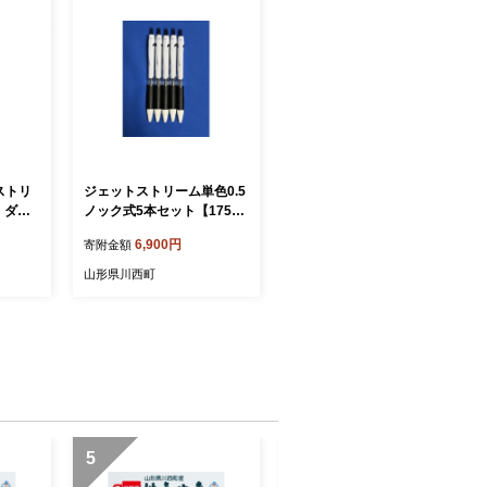
ストリ
ジェットストリーム単色0.5
 ダー
ノック式5本セット【17597
 高級
81】
6,900円
寄附金額
ン 埼玉
山形県川西町
5
6