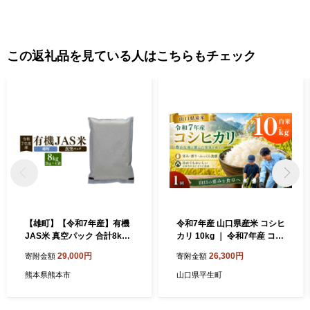
この返礼品を見ている人はこちらもチェック
【雄町】【令和7年産】有機
令和7年産 山口県産米 コシヒ
JAS米 真空パック 合計8kg 2
カリ 10kg ｜ 令和7年産 コシ
kg×4袋 有機JAS
ヒカリ 山口県産米 こめ お米
29,000円
26,300円
寄附金額
寄附金額
コメ 白米 山口県 平生町
熊本県熊本市
山口県平生町