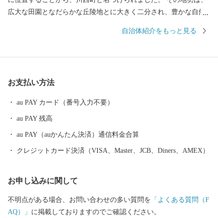
広大な田園となだらかな丘陵地とに大きく二分され、豊かな自然
に恵まれています。 川西町は、その豊かな自然を利用した農業が
自治体紹介をもっと見る
盛んで、県内では庄内平野に次ぐ「米どころ」として知られてい
ます。 また、良質な米ときれいな水から生まれる地酒や歴史を持
ち、先進の技術に支えられた米沢牛のおいしさは、町内外から非
常に高い評価を受けています。 『川西ダリヤ園』では、650品種1
お支払い方法
00,000本のダリアを咲かせ、毎年8月はじめから11月上旬の降霜の
時期まで開園しています。メキシコ原産のダリアは、ふるさとメ
au PAY カード（番号入力不要）
キシコの太陽の輝きのように咲き誇り、多くの来園者で賑わって
au PAY 残高
います。
au PAY（auかんたん決済）通信料金合算
クレジットカード決済（VISA、Master、JCB、Diners、AMEX）
お申し込みに関して
不明点がある場合、お問い合わせの多い質問を
「よくある質問（F
AQ）」
に掲載しておりますのでご確認ください。