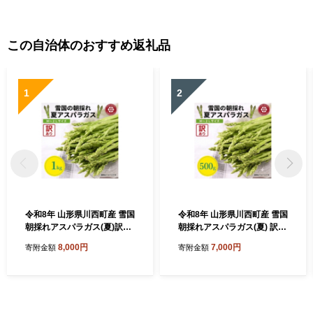
この自治体のおすすめ返礼品
1
2
令和8年 山形県川西町産 雪国
令和8年 山形県川西町産 雪国
朝採れアスパラガス(夏)訳あ
朝採れアスパラガス(夏) 訳あ
り(不揃い)M～2L 相当 1kg
り(不揃い)M～2L 相当 500
8,000円
7,000円
寄附金額
寄附金額
【1764660】
g【1764659】