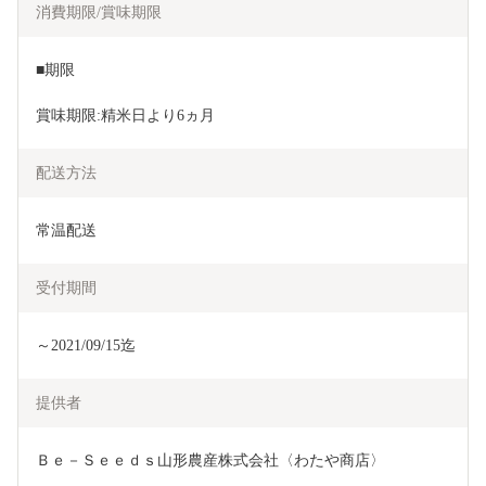
消費期限/賞味期限
■期限
賞味期限:精米日より6ヵ月
配送方法
常温配送
受付期間
～2021/09/15迄
提供者
Ｂｅ－Ｓｅｅｄｓ山形農産株式会社〈わたや商店〉