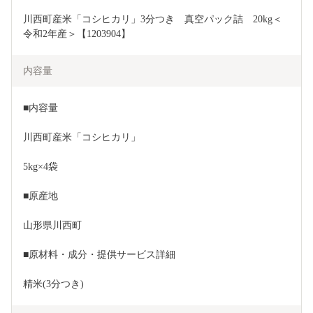
川西町産米「コシヒカリ」3分つき　真空パック詰　20kg＜
令和2年産＞【1203904】
内容量
■内容量
川西町産米「コシヒカリ」
5kg×4袋
■原産地
山形県川西町
■原材料・成分・提供サービス詳細
精米(3分つき)