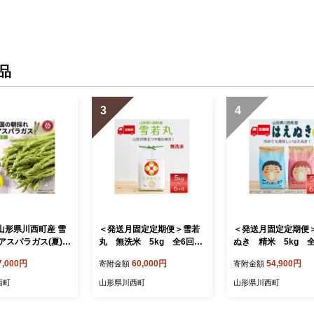
品
3
4
 山形県川西町産 雪
＜発送月固定定期便＞雪若
＜発送月固定定期便
アスパラガス(夏)
丸 無洗米 5kg 全6回
ぬき 精米 5kg 
揃い)M～2L 相
【4090390】
【4090388】
7,000円
60,000円
54,900円
寄附金額
寄附金額
【1764659】
西町
山形県川西町
山形県川西町