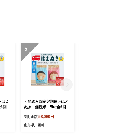
5
6
＞はえ
＜発送月固定定期便＞はえ
＜発送月固定定期便＞雪若
全6回
ぬき 無洗米 5kg全6回
丸 5kg全6回【4090389】
【4090387】
58,000円
56,000円
寄附金額
寄附金額
山形県川西町
山形県川西町