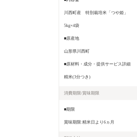
川西町産　特別栽培米「つや姫」 
5kg×4袋
■原産地
山形県川西町
■原材料・成分・提供サービス詳細
精米(3分つき)
消費期限/賞味期限
■期限
賞味期限:精米日より6ヵ月