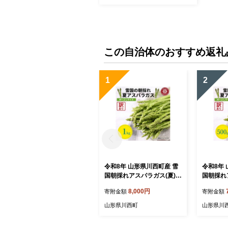
この自治体のおすすめ返礼
1
2
令和8年 山形県川西町産 雪
令和8年
国朝採れアスパラガス(夏)訳
国朝採れ
あり(不揃い)M～2L 相当 1
訳あり(不
8,000円
寄附金額
寄附金額
kg【1764660】
当 500g
山形県川西町
山形県川