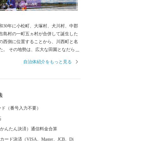
和30年に小松町、大塚村、犬川村、中郡
吉島村の一町五ヵ村が合併して誕生した
の西側に位置することから、川西町と名
た。 その地勢は、広大な田園となだらか
大きく二分され、豊かな自然に恵まれて
自治体紹介をもっと見る
では庄内平野に次ぐ「米どころ」として
す。 また、良質な米ときれいな水から生
歴史を持ち、先進の技術に支えられた米
法
さは、町内外から非常に高い評価を受け
 カード（番号入力不要）
かせ、毎年8月はじめから11月上旬の降霜
高
園しています。メキシコ原産のダリア
メキシコの太陽の輝きのように咲き誇
（auかんたん決済）通信料金合算
園者で賑わっています。
ード決済（VISA、Master、JCB、Di