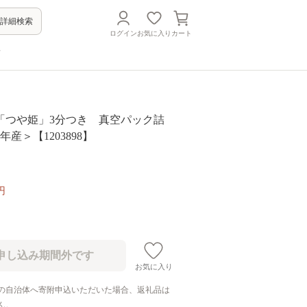
詳細検索
ログイン
お気に入り
カート
方
「つや姫」3分つき 真空パック詰
2年産＞【1203898】
円
お気に入り
の自治体へ寄附申込いただいた場合、返礼品は
ん。