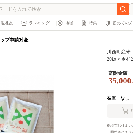
返礼品
ランキング
地域
特集
初めての
ップ申請対象
川西町産米
20kg＜令和
寄附金額
35,000
在庫：なし
現在お住まい
贈答されませ