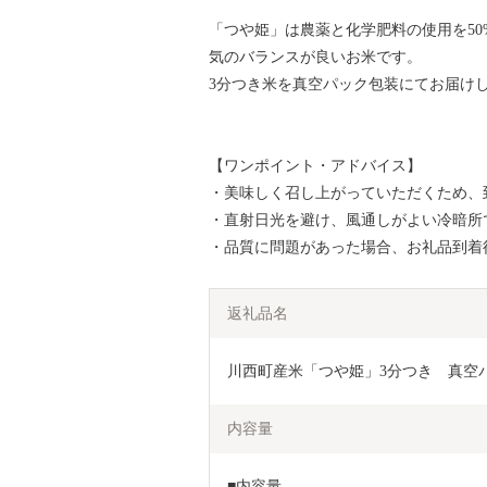
「つや姫」は農薬と化学肥料の使用を5
気のバランスが良いお米です。
3分つき米を真空パック包装にてお届け
【ワンポイント・アドバイス】
・美味しく召し上がっていただくため、
・直射日光を避け、風通しがよい冷暗所
・品質に問題があった場合、お礼品到着
返礼品名
川西町産米「つや姫」3分つき　真空パック
内容量
■内容量