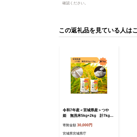
確認ください。
この返礼品を見ている人は
令和7年産＜宮城県産＞つや
姫 無洗米5kg+2kg 計7kg_
米 つや姫 無洗米 宮城県産 ご飯
30,000円
寄附金額
美味しい 人気 7kg【1612030】
宮城県宮城県庁