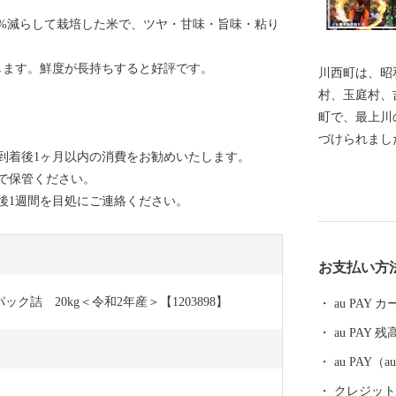
0%減らして栽培した米で、ツヤ・甘味・旨味・粘り
します。鮮度が長持ちすると好評です。
川西町は、昭
村、玉庭村、
町で、最上川
づけられまし
到着後1ヶ月以内の消費をお勧めいたします。
な丘陵地とに
で保管ください。
います。 川西町は、その豊かな自然を利用した農業が
後1週間を目処にご連絡ください。
盛んで、県内
知られていま
まれる地酒や
お支払い方
沢牛のおいし
ています。 『川西ダリヤ園』では、650品種100,000本
詰　20kg＜令和2年産＞【1203898】
au PAY
のダリアを咲
au PAY 残
の時期まで開
は、ふるさと
au PAY
り、多くの来
クレジットカ