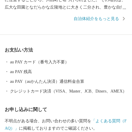
広大な田園となだらかな丘陵地とに大きく二分され、豊かな自然
に恵まれています。 川西町は、その豊かな自然を利用した農業が
自治体紹介をもっと見る
盛んで、県内では庄内平野に次ぐ「米どころ」として知られてい
ます。 また、良質な米ときれいな水から生まれる地酒や歴史を持
ち、先進の技術に支えられた米沢牛のおいしさは、町内外から非
常に高い評価を受けています。 『川西ダリヤ園』では、650品種1
お支払い方法
00,000本のダリアを咲かせ、毎年8月はじめから11月上旬の降霜の
時期まで開園しています。メキシコ原産のダリアは、ふるさとメ
au PAY カード（番号入力不要）
キシコの太陽の輝きのように咲き誇り、多くの来園者で賑わって
au PAY 残高
います。
au PAY（auかんたん決済）通信料金合算
クレジットカード決済（VISA、Master、JCB、Diners、AMEX）
お申し込みに関して
不明点がある場合、お問い合わせの多い質問を
「よくある質問（F
AQ）」
に掲載しておりますのでご確認ください。