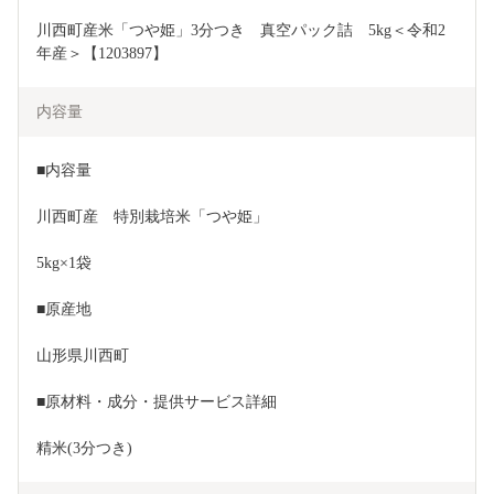
川西町産米「つや姫」3分つき　真空パック詰　5kg＜令和2
年産＞【1203897】
内容量
■内容量
川西町産　特別栽培米「つや姫」 
5kg×1袋
■原産地
山形県川西町
■原材料・成分・提供サービス詳細
精米(3分つき)