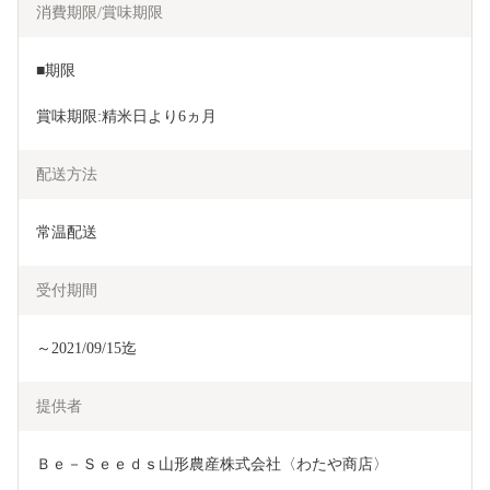
消費期限/賞味期限
■期限
賞味期限:精米日より6ヵ月
配送方法
常温配送
受付期間
～2021/09/15迄
提供者
Ｂｅ－Ｓｅｅｄｓ山形農産株式会社〈わたや商店〉