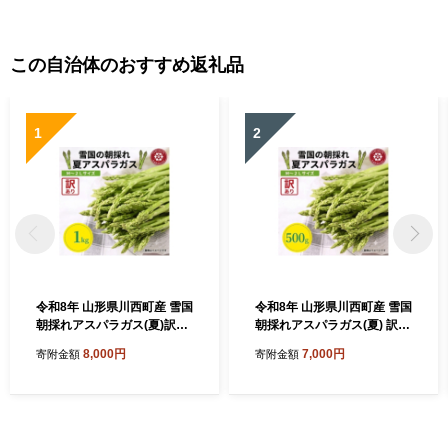
この自治体のおすすめ返礼品
1
2
令和8年 山形県川西町産 雪国
令和8年 山形県川西町産 雪国
朝採れアスパラガス(夏)訳あ
朝採れアスパラガス(夏) 訳あ
り(不揃い)M～2L 相当 1kg
り(不揃い)M～2L 相当 500
8,000円
7,000円
寄附金額
寄附金額
【1764660】
g【1764659】