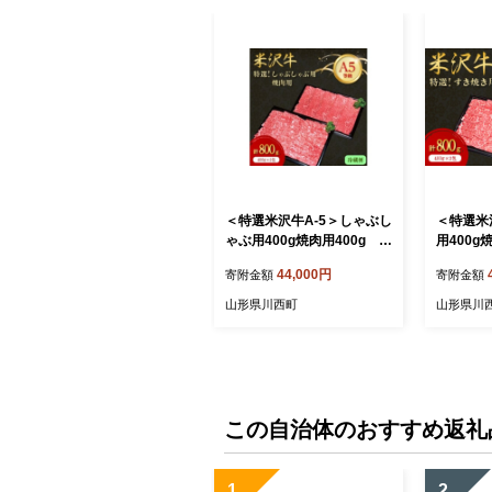
＜特選米沢牛A-5＞しゃぶし
＜特選米
ゃぶ用400g焼肉用400g 計
用400g
800gセット(冷蔵便)【1204
gセット (
44,000円
寄附金額
寄附金額
108】
5】
山形県川西町
山形県川
この自治体のおすすめ返礼
1
2