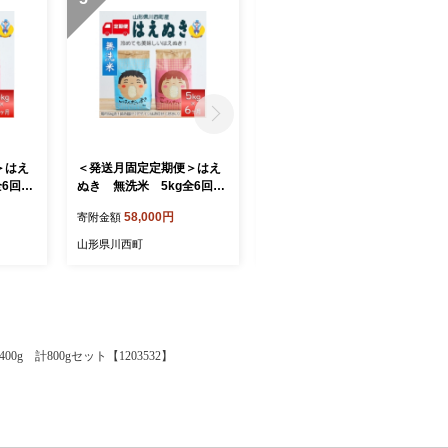
＞はえ
＜発送月固定定期便＞はえ
＜発送月固定定期便＞雪若
全6回
ぬき 無洗米 5kg全6回
丸 5kg全6回【4090389】
【4090387】
58,000円
56,000円
寄附金額
寄附金額
山形県川西町
山形県川西町
g 計800gセット【1203532】