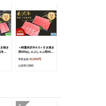
すき焼き
＜特選米沢牛A-5＞すき焼き
)(冷蔵
用400gしゃぶしゃぶ用400g
計800gセット_米沢牛 A5
44,000円
寄附金額
ランク すき焼き しゃぶしゃ
ぶ 牛肉 肉 美味しい 山形県
山形県川西町
高級 ブランド牛 人気 おす
すめ 送料無料 贈答 ギフト
セット【1203530】
5
6