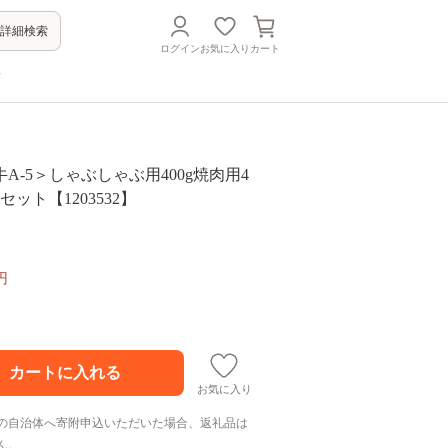
詳細検索
ログイン
お気に入り
カート
方
A-5＞しゃぶしゃぶ用400g焼肉用4
gセット【1203532】
円
お気に入り
の自治体へ寄附申込いただいた場合、返礼品は
ん。