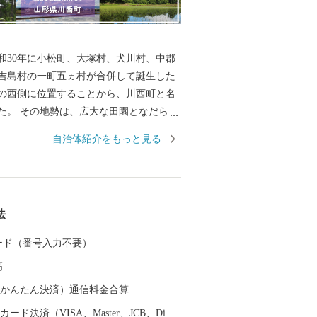
和30年に小松町、大塚村、犬川村、中郡
吉島村の一町五ヵ村が合併して誕生した
の西側に位置することから、川西町と名
た。 その地勢は、広大な田園となだらか
大きく二分され、豊かな自然に恵まれて
自治体紹介をもっと見る
では庄内平野に次ぐ「米どころ」として
す。 また、良質な米ときれいな水から生
歴史を持ち、先進の技術に支えられた米
法
さは、町内外から非常に高い評価を受け
 カード（番号入力不要）
かせ、毎年8月はじめから11月上旬の降霜
高
園しています。メキシコ原産のダリア
メキシコの太陽の輝きのように咲き誇
（auかんたん決済）通信料金合算
園者で賑わっています。
ード決済（VISA、Master、JCB、Di