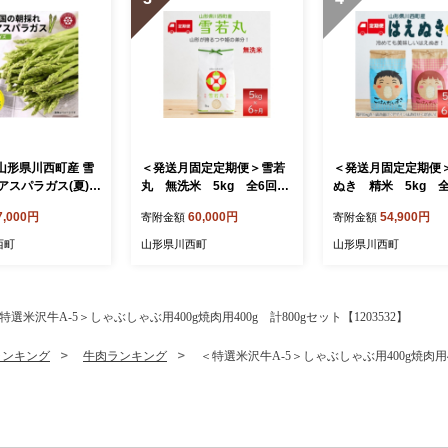
 山形県川西町産 雪
＜発送月固定定期便＞雪若
＜発送月固定定期便
アスパラガス(夏)
丸 無洗米 5kg 全6回
ぬき 精米 5kg 
揃い)M～2L 相
【4090390】
【4090388】
7,000円
60,000円
54,900円
寄附金額
寄附金額
【1764659】
西町
山形県川西町
山形県川西町
特選米沢牛A-5＞しゃぶしゃぶ用400g焼肉用400g 計800gセット【1203532】
ランキング
牛肉ランキング
＜特選米沢牛A-5＞しゃぶしゃぶ用400g焼肉用400