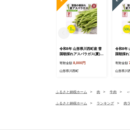
令和8年 山形県川西町産 雪
令和8年
国朝採れアスパラガス(夏)訳
国朝採れ
あり(不揃い)M～2L 相当 1
訳あり(不
8,000円
寄附金額
寄附金額
kg【1764660】
当 500g
山形県川西町
山形県川
ふるさと納税ホーム
肉
牛肉
＜
ふるさと納税ホーム
ランキング
肉