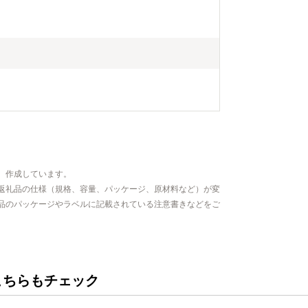
、作成しています。
返礼品の仕様（規格、容量、パッケージ、原材料など）が変
品のパッケージやラベルに記載されている注意書きなどをご
こちらもチェック