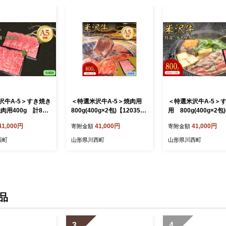
沢牛A-5＞すき焼き
＜特選米沢牛A-5＞焼肉用
＜特選米沢牛A-5＞
焼肉用400g 計800
800g(400g×2包)【120352
用 800g(400g×2包
冷蔵便)【120410
6】
便)【1204102】
41,000円
41,000円
41,000円
寄附金額
寄附金額
西町
山形県川西町
山形県川西町
品
3
4