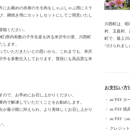
方にお薦めの赤身のモモ肉をしゃぶしゃぶ用にスラ
び、網焼き用にカットしセットにしてご用意いたし
川西町は、昭
堪能ください。
村、玉庭村、
五町)県内有数の子牛生産を誇る米沢牛の里、川西町
町で、最上川
たします。
づけられまし
っていただきたいとの思いから、これまでも、米沢
な丘陵地とに
沢牛を多数仕入しております。普段にも高品質な米
います。 川西町は、その豊かな自然を利用した農業が
盛んで、県内
知られていま
まれる地酒や
お支払い方
沢牛のおいし
すので、お早めにお召し上がりください。
ています。 『川西ダリヤ園』では、650品種100,000本
au PAY
庫内で解凍していただくことをお勧めします。
のダリアを咲
au PAY 残
出が最小限に抑えられ、より美味しくお召し上がり
の時期まで開
は、ふるさと
au PAY
い。
り、多くの来
クレジットカ