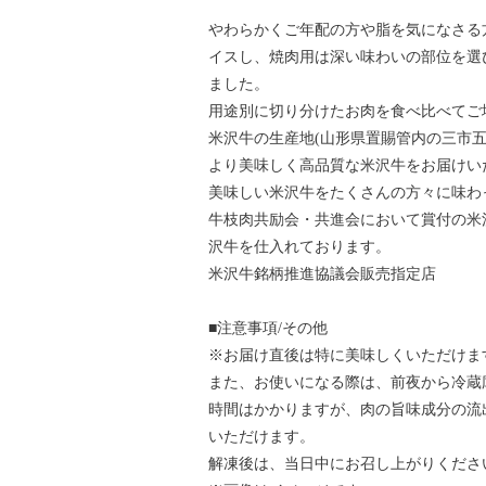
やわらかくご年配の方や脂を気になさる
イスし、焼肉用は深い味わいの部位を選
ました。
用途別に切り分けたお肉を食べ比べてご
米沢牛の生産地(山形県置賜管内の三市
より美味しく高品質な米沢牛をお届けい
美味しい米沢牛をたくさんの方々に味わ
牛枝肉共励会・共進会において賞付の米
沢牛を仕入れております。
米沢牛銘柄推進協議会販売指定店
■注意事項/その他
※お届け直後は特に美味しくいただけま
また、お使いになる際は、前夜から冷蔵
時間はかかりますが、肉の旨味成分の流
いただけます。
解凍後は、当日中にお召し上がりくださ