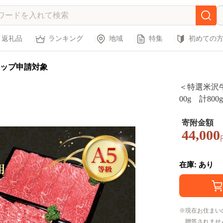
返礼品
ランキング
地域
特集
初めての
ップ申請対象
＜特選米沢牛
00g 計800
寄附金額
44,000
在庫: あり
現在お住まい
贈答されませ