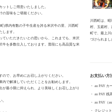
カットしご用意いたしました。
汁の旨味をご堪能ください。
川西町は、昭
五町)県内有数の子牛生産を誇る米沢牛の里、川西町
村、玉庭村、
たします。
町で、最上川
っていただきたいとの思いから、これまでも、米沢
づけられまし
沢牛を多数仕入しております。普段にも高品質な米
な丘陵地とに
います。 川西町は、その豊かな自然を利用した農業が
盛んで、県内
知られていま
まれる地酒や
お支払い方
すので、お早めにお召し上がりください。
沢牛のおいし
庫内で解凍していただくことをお勧めします。
ています。 『川西ダリヤ園』では、650品種100,000本
au PAY
出が最小限に抑えられ、より美味しくお召し上がり
のダリアを咲
au PAY 残
の時期まで開
い。
は、ふるさと
au PAY
り、多くの来
クレジットカ