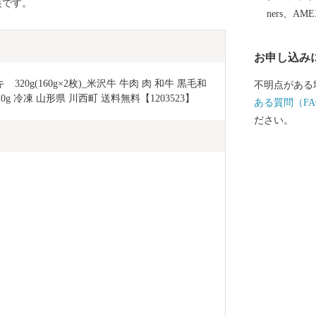
装です。
ners、AM
お申し込み
0g(160g×2枚)_米沢牛 牛肉 肉 和牛 黒毛和
不明点がある
g 冷凍 山形県 川西町 送料無料【1203523】
ある質問（FA
ださい。