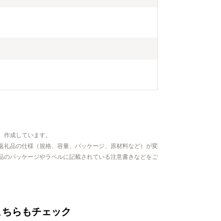
、作成しています。
返礼品の仕様（規格、容量、パッケージ、原材料など）が変
品のパッケージやラベルに記載されている注意書きなどをご
こちらもチェック