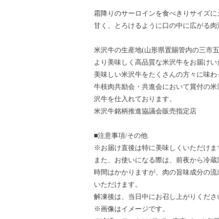
霜降りのサーロインを食べきりサイズに
甘く、とろけるように口の中に広がる肉
米沢牛の生産地(山形県置賜管内の三市
より美味しく高品質な米沢牛をお届けい
美味しい米沢牛をたくさんの方々に味わ
牛枝肉共励会・共進会において賞付の米
沢牛を仕入れております。
米沢牛銘柄推進協議会販売指定店
■注意事項/その他
※お届け直後は特に美味しくいただけま
また、お使いになる際は、前夜から冷蔵
時間はかかりますが、肉の旨味成分の流
いただけます。
解凍後は、当日中にお召し上がりくださ
※画像はイメージです。