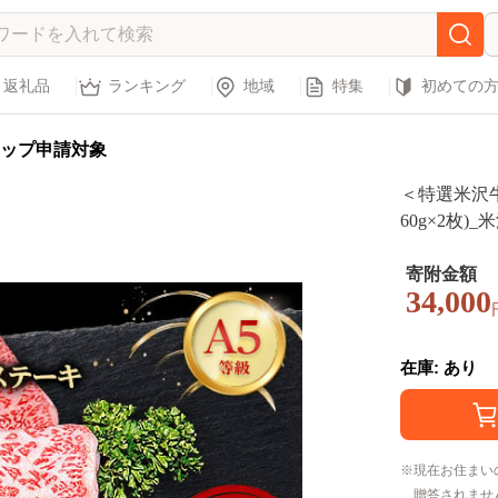
返礼品
ランキング
地域
特集
初めての
ップ申請対象
＜特選米沢牛
60g×2枚)
ド牛 サーロイ
町 送料無料【
寄附金額
34,000
在庫: あり
現在お住まい
贈答されませ