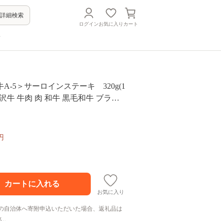
詳細検索
ログイン
お気に入り
カート
方
A-5＞サーロインステーキ 320g(1
_米沢牛 牛肉 肉 和牛 黒毛和牛 ブラン
ン ステーキ 320g 冷凍 山形県 川西
1203523】
円
お気に入り
の自治体へ寄附申込いただいた場合、返礼品は
ん。