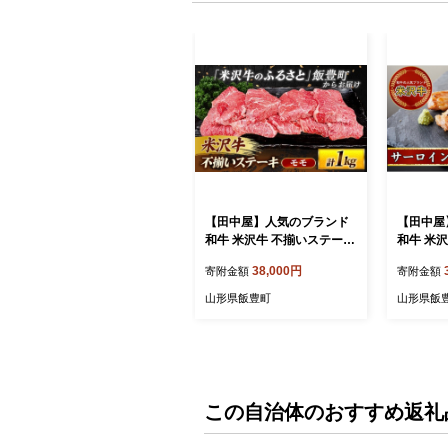
【田中屋】人気のブランド
【田中屋
和牛 米沢牛 不揃いステーキ
和牛 米
（モモ）1kg（冷凍便） - ブ
ーキ 230g
38,000円
寄附金額
寄附金額
ランド牛 国産 和牛 黒毛和
凍便】 -
牛 ステーキ ステーキ肉 牛
牛 黒毛和
山形県飯豊町
山形県飯
肉 ご自宅用 送料無料 山形
テーキ ス
県 飯豊町
自宅用 送
豊町
この自治体のおすすめ返礼