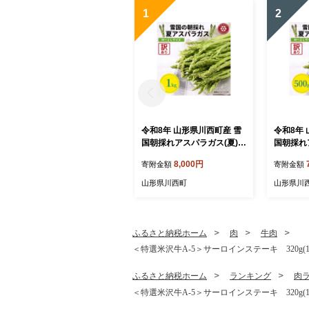
1
2
令和8年 山形県川西町産 雪
令和8年
国朝採れアスパラガス(夏)訳
国朝採れ
あり(不揃い)M～2L 相当 1
訳あり(不
8,000円
寄附金額
寄附金額
kg【1764660】
当 500g
山形県川西町
山形県川
ふるさと納税ホーム
肉
牛肉
＜特選米沢牛A-5＞サーロインステーキ 320g(16
ふるさと納税ホーム
ランキング
肉
＜特選米沢牛A-5＞サーロインステーキ 320g(16