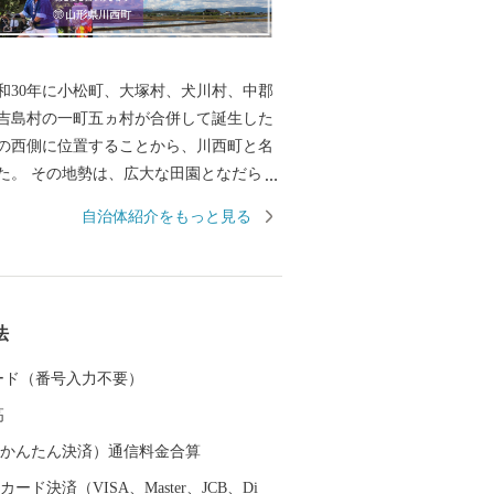
和30年に小松町、大塚村、犬川村、中郡
吉島村の一町五ヵ村が合併して誕生した
の西側に位置することから、川西町と名
た。 その地勢は、広大な田園となだらか
大きく二分され、豊かな自然に恵まれて
自治体紹介をもっと見る
では庄内平野に次ぐ「米どころ」として
す。 また、良質な米ときれいな水から生
歴史を持ち、先進の技術に支えられた米
法
さは、町内外から非常に高い評価を受け
 カード（番号入力不要）
かせ、毎年8月はじめから11月上旬の降霜
高
園しています。メキシコ原産のダリア
メキシコの太陽の輝きのように咲き誇
（auかんたん決済）通信料金合算
園者で賑わっています。
ード決済（VISA、Master、JCB、Di