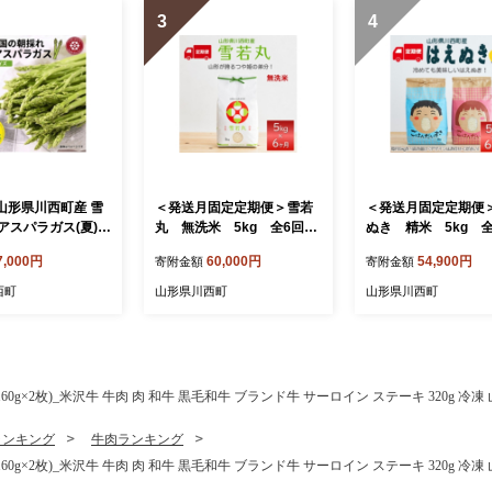
3
4
 山形県川西町産 雪
＜発送月固定定期便＞雪若
＜発送月固定定期便
アスパラガス(夏)
丸 無洗米 5kg 全6回
ぬき 精米 5kg 
揃い)M～2L 相
【4090390】
【4090388】
7,000円
60,000円
54,900円
寄附金額
寄附金額
【1764659】
西町
山形県川西町
山形県川西町
0g×2枚)_米沢牛 牛肉 肉 和牛 黒毛和牛 ブランド牛 サーロイン ステーキ 320g 冷凍 
ランキング
牛肉ランキング
0g×2枚)_米沢牛 牛肉 肉 和牛 黒毛和牛 ブランド牛 サーロイン ステーキ 320g 冷凍 