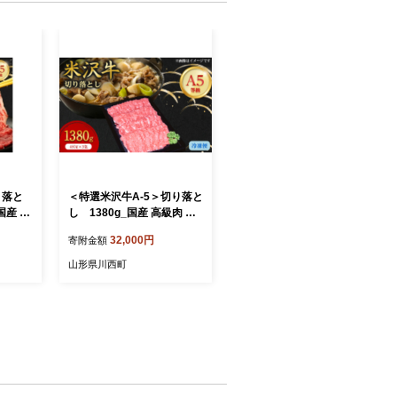
り落と
＜特選米沢牛A-5＞切り落と
_国産 高
し 1380g_国産 高級肉 和
しい 人
牛 黒毛 美味しい 人気 おす
32,000円
寄附金額
 山形
すめ 送料無料 山形県【142
0732】
山形県川西町