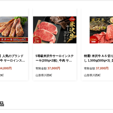
】人気のブランド
5等級米沢牛サーロインステ
特選! 米沢牛 A-5 切
沢牛 サーロインステ
ーキ(200g×2枚)_牛肉 サー
し 1,500g(500g×3)
 × 3枚 (690g)【冷
ロイン 米沢牛 ステーキ 肉
級肉 和牛 黒毛 美味
34,000円
37,000円
37,000円
寄附金額
寄附金額
 ブランド牛 国産 和
ブランド牛 人気 おすすめ
気 おすすめ 送料無料
牛 サーロイン ス
送料無料 冷蔵【1290976】
県【1660559】
豊町
山形県川西町
山形県川西町
テーキ肉 牛肉 ご
料無料 山形県 飯
品