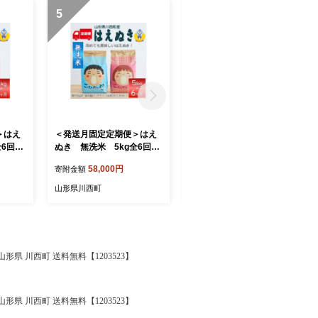
5
6
＞はえ
＜発送月固定定期便＞はえ
＜発送月固定定期便＞雪若
全6回
ぬき 無洗米 5kg全6回
丸 5kg全6回【4090389】
【4090387】
58,000円
56,000円
寄附金額
寄附金額
山形県川西町
山形県川西町
山形県 川西町 送料無料【1203523】
山形県 川西町 送料無料【1203523】