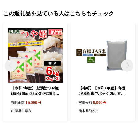
この返礼品を見ている人はこちらもチェック
【令和7年産】山形産 つや姫
【雄町】【令和7年産】有機
(精米) 6kg (2kg×3) FZ26-92
JAS米 真空パック 2kg 有機J
5 精米 ブランド米 山形県 山
AS
15,000円
9,000円
寄附金額
寄附金額
形市
山形県山形市
熊本県熊本市