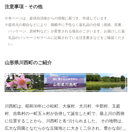
注意事項・その他
本ページは、提供自治体からの情報に基づき、作成しています。
提供元の都合などにより、掲載中に予告なく返礼品の仕様（規格、容量、
パッケージ、原材料など）が変更される場合がございます。お届けした返
礼品のパッケージやラベルに記載されている注意書きなどをご確認くださ
い。
山形県川西町のご紹介
川西町は、昭和30年に小松町、大塚村、犬川村、中郡村、玉庭
村、吉島村の一町五ヵ村が合併して誕生した町で、最上川の西側
に位置することから、川西町と名づけられました。 その地勢は、
広大な田園となだらかな丘陵地とに大きく二分され、豊かな自然