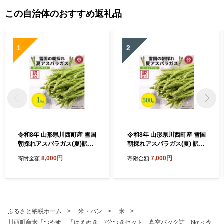
この自治体のおすすめ返礼品
1
2
令和8年 山形県川西町産 雪国
令和8年 山形県川西町産 雪国
朝採れアスパラガス(夏)訳あ
朝採れアスパラガス(夏) 訳あ
り(不揃い)M～2L 相当 1kg
り(不揃い)M～2L 相当 500
8,000円
7,000円
寄附金額
寄附金額
【1764660】
g【1764659】
ふるさと納税ホーム
米・パン
米
川西町産米「つや姫」「はえぬき」7分つきセット 真空パック詰 6kg＜令