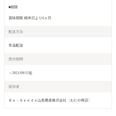
■期限
賞味期限:精米日より6ヵ月
配送方法
常温配送
受付期間
～2021/09/15迄
提供者
Ｂｅ－Ｓｅｅｄｓ山形農産株式会社〈わたや商店〉