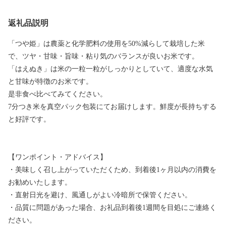
返礼品説明
「つや姫」は農薬と化学肥料の使用を50%減らして栽培した米
で、ツヤ・甘味・旨味・粘り気のバランスが良いお米です。
「はえぬき」は米の一粒一粒がしっかりとしていて、適度な水気
と甘味が特徴のお米です。
是非食べ比べてみてください。
7分つき米を真空パック包装にてお届けします。鮮度が長持ちする
と好評です。
【ワンポイント・アドバイス】
・美味しく召し上がっていただくため、到着後1ヶ月以内の消費を
お勧めいたします。
・直射日光を避け、風通しがよい冷暗所で保管ください。
・品質に問題があった場合、お礼品到着後1週間を目処にご連絡く
ださい。