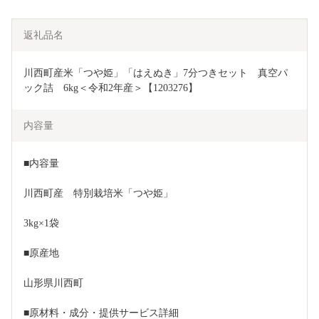
返礼品名
川西町産米「つや姫」「はえぬき」7分つきセット　真空パ
ック詰　6kg＜令和2年産＞【1203276】
内容量
■内容量
川西町産　特別栽培米「つや姫」 
3kg×1袋
■原産地
山形県川西町
■原材料・成分・提供サービス詳細