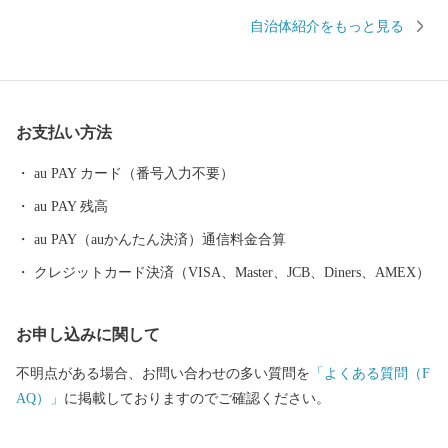
に恵まれています。 川西町は、その豊かな自然を利用した農業が
自治体紹介をもっと見る
盛んで、県内では庄内平野に次ぐ「米どころ」として知られてい
ます。 また、良質な米ときれいな水から生まれる地酒や歴史を持
ち、先進の技術に支えられた米沢牛のおいしさは、町内外から非
常に高い評価を受けています。 『川西ダリヤ園』では、650品種1
お支払い方法
00,000本のダリアを咲かせ、毎年8月はじめから11月上旬の降霜の
時期まで開園しています。メキシコ原産のダリアは、ふるさとメ
au PAY カード（番号入力不要）
キシコの太陽の輝きのように咲き誇り、多くの来園者で賑わって
au PAY 残高
います。
au PAY（auかんたん決済）通信料金合算
クレジットカード決済（VISA、Master、JCB、Diners、AMEX）
お申し込みに関して
不明点がある場合、お問い合わせの多い質問を
「よくある質問（F
AQ）」
に掲載しておりますのでご確認ください。