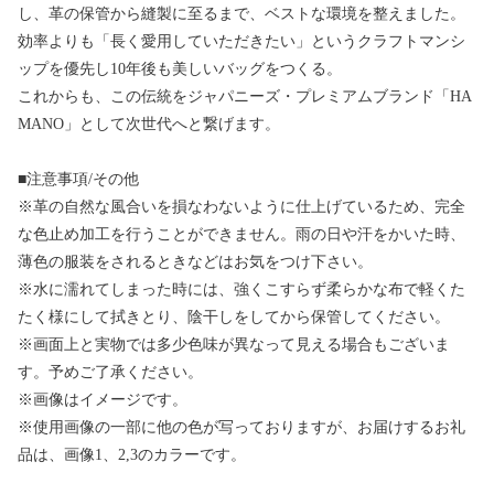
し、革の保管から縫製に至るまで、ベストな環境を整えました。
効率よりも「長く愛用していただきたい」というクラフトマンシ
ップを優先し10年後も美しいバッグをつくる。
これからも、この伝統をジャパニーズ・プレミアムブランド「HA
MANO」として次世代へと繋げます。
■注意事項/その他
※革の自然な風合いを損なわないように仕上げているため、完全
な色止め加工を行うことができません。雨の日や汗をかいた時、
薄色の服装をされるときなどはお気をつけ下さい。
※水に濡れてしまった時には、強くこすらず柔らかな布で軽くた
たく様にして拭きとり、陰干しをしてから保管してください。
※画面上と実物では多少色味が異なって見える場合もございま
す。予めご了承ください。
※画像はイメージです。
※使用画像の一部に他の色が写っておりますが、お届けするお礼
品は、画像1、2,3のカラーです。