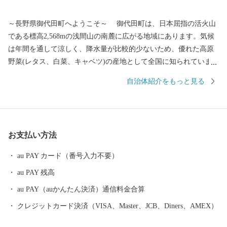
～長野県御代田町へようこそ～ 御代田町は、日本屈指の活火山
である標高2,568mの浅間山の南麓に広がる地域にあります。気候
は年間を通して涼しく、降水量が比較的少ないため、優れた高原
野菜(レタス、白菜、キャベツ)の産地として全国に知られていま
す。その他には精密機械工業、食品加工と製造業が盛んであり、
自治体紹介をもっと見る
北陸新幹線や上信越道など、首都圏とのアクセス環境も整ってお
り、利便性と環境面に恵まれた、暮らしやすい自然豊かな高原の
町です。そして、人口増加率は長野県下でもトップクラスを誇
り、年少人口や生産年齢人口の比率も高く、若い世代が多く暮ら
お支払い方法
す町となっています。 また、毎年7月の最終土曜日には「信
州・御代田龍神まつり」が開催されます。御代田町の夏の一大イ
au PAY カード（番号入力不要）
ベントです。
au PAY 残高
au PAY（auかんたん決済）通信料金合算
クレジットカード決済（VISA、Master、JCB、Diners、AMEX）