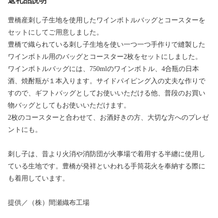
返礼品説明
豊橋産刺し子生地を使用したワインボトルバッグとコースターを
セットにしてご用意しました。
豊橋で織られている刺し子生地を使い一つ一つ手作りで縫製した
ワインボトル用のバッグとコースター2枚をセットにしました。
ワインボトルバッグには、750mlのワインボトル、4合瓶の日本
酒、焼酎瓶が１本入ります。サイドパイピング入の丈夫な作りで
すので、ギフトバッグとしてお使いいただける他、普段のお買い
物バッグとしてもお使いいただけます。
2枚のコースターと合わせて、お酒好きの方、大切な方へのプレゼ
ントにも。
刺し子は、昔より火消や消防団が火事場で着用する半纏に使用し
ている生地です。豊橋が発祥といわれる手筒花火を奉納する際に
も着用しています。
提供／（株）間瀬織布工場