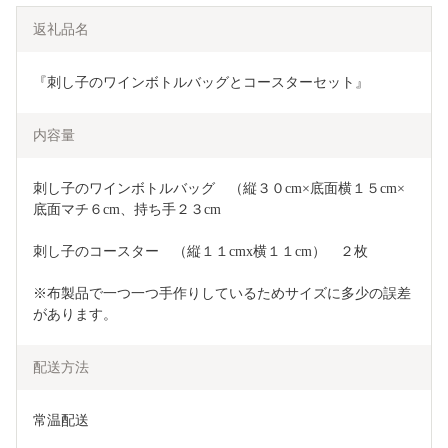
返礼品名
『刺し子のワインボトルバッグとコースターセット』
内容量
刺し子のワインボトルバッグ　（縦３０cm×底面横１５cm×
底面マチ６cm、持ち手２３cm　
刺し子のコースター　（縦１１cmx横１１cm）　２枚
※布製品で一つ一つ手作りしているためサイズに多少の誤差
があります。
配送方法
常温配送