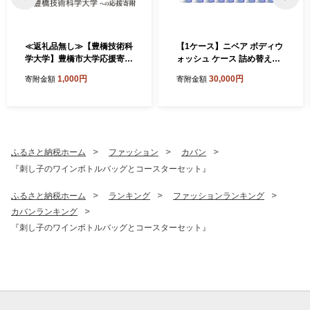
≪返礼品無し≫【豊橋技術科
【1ケース】ニベア ボディウ
学大学】豊橋市大学応援寄附
ォッシュ ケース 詰め替え 1
1000円 大学寄附 愛知県豊橋
8袋 詰め替え ボディソープ
1,000円
30,000円
寄附金額
寄附金額
市への寄附 返礼品無し 寄附
花王 「お風呂からできるプ
のみ 豊橋市 穂の国 東三河 1
ラ削減」 日用品
000円 ポッキリ 愛知県 豊橋
市
ふるさと納税ホーム
ファッション
カバン
『刺し子のワインボトルバッグとコースターセット』
ふるさと納税ホーム
ランキング
ファッションランキング
カバンランキング
『刺し子のワインボトルバッグとコースターセット』