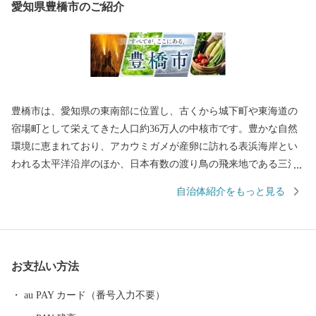
愛知県豊橋市のご紹介
豊橋市は、愛知県の東南部に位置し、古くから城下町や東海道の
宿場町として栄えてきた人口約36万人の中核市です。豊かな自然
環境に恵まれており、アカウミガメが産卵に訪れる表浜海岸とい
われる太平洋沿岸のほか、日本有数の渡り鳥の飛来地である三河
湾の汐川干潟などがあります。また、温暖な気候に恵まれ、大消
自治体紹介をもっと見る
費地が近いこともあり全国有数の農業産地となっています。三河
港には多くの外資系企業が進出しており、特に自動車の輸入額で
は全国一を誇り、総合物流港湾として今後もますます発展が期待
されています。 「手筒花火」「のんほいパーク」「路面電車」
お支払い方法
「とよはし食文化」の4つのコンテンツを核として、豊橋の魅力を
全国に発信していくシティプロモーションを推進しています。ふ
au PAY カード（番号入力不要）
るさと納税のお礼の品として豊橋の魅力的な特産品や貴重な体験