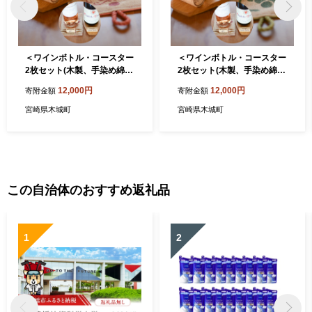
＜ワインボトル・コースター
＜ワインボトル・コースター
2枚セット(木製、手染め綿麻
2枚セット(木製、手染め綿麻
素材 赤各1枚)＞ K15_0003_
素材 白各1枚)＞ K15_0002_
12,000円
12,000円
寄附金額
寄附金額
1
1
宮崎県木城町
宮崎県木城町
この自治体のおすすめ返礼品
1
2