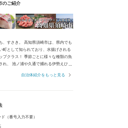
市のご紹介
ち、すさき。 高知県須崎市は、県内でも
い町として知られており、水揚げされる
ップクラス！ 季節ごとに様々な種類の魚
され、 池ノ浦や久通で捕れる伊勢えび
発祥の地野見湾の鯛やカンパチ、季節限
自治体紹介をもっと見る
るメジカの刺身も人気を集め、鮮度抜群
しめます。 また、黒潮の恵みをたっぷり
ポンカンといった柑橘類、野菜も絶品で
法
議所 TEL：0889-59-0529 MAIL：s-f
し込み、書類、ご入金方法
 カード（番号入力不要）
市 ふるさと納税担当 TEL： 050-173
高