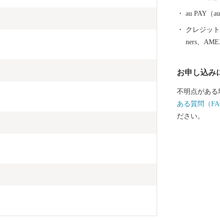
0-1325 MAIL：i
au PAY
クレジットカ
ners、AM
お申し込み
不明点がある
ある質問（FA
ださい。