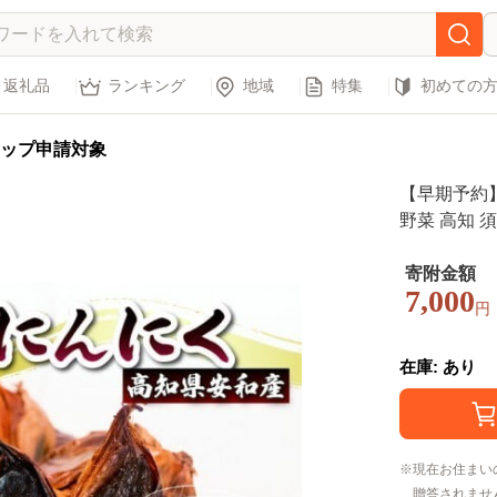
返礼品
ランキング
地域
特集
初めての
ップ申請対象
【早期予約】
野菜 高知 須崎
寄附金額
7,000
円
在庫: あり
現在お住まい
贈答されませ