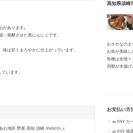
高知県須崎
山があります｡
成・発酵させた黒にんにくです。
おさかなのま
、味は甘くまろやかに仕上がっています。
お魚が美味し
魚種は全国ト
貝類が水揚げ
しています。
や、養殖漁業
定で食べられ
の魚貝類を楽
受けた文旦や
す。 【お問合せはこちら】 ・返礼品、お届けの時期に
お支払い方
関して 須崎商工会
urusato@cciweb.or.jp ・お申
au PAY
等について 須崎
わ地区 野菜 高知 須崎 AWA016_x
au PAY 残