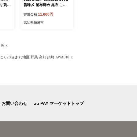
お 刺し
旨味〆 昆布締め 昆布 こぶ
レ 9個 冷凍 アイス プリン
介類 国
じめ 鯛 マダイ タイ 冷凍 真
カタラーナ スイーツ デザー
11,000円
10,000円
寄附金額
寄附金額
 おか
空パック お手軽 冷凍 刺身
ト 卵 お菓子 洋菓子 焼き菓
さと納税
お刺身 お刺し身 刺し身 海
子 氷菓子 ギフト おやつ キ
高知県須崎市
高知県須崎市
 TY0
鮮 海の幸 魚介 人気 加工品
ャラメル ミルク個 牛乳 生
漬け丼 鯛めし 産地直送 国
クリーム 包装 贈答 飯テロ
産 高知県 高知 須崎 市 YI01
夜食 贅沢 ご褒美 贈り物 お
2
取り寄せグルメ アフタヌー
6_x
ンティー 高知 高知県 須崎
250g あわ地区 野菜 高知 須崎 AWA016_x
お問い合わせ
au PAY マーケットトップ