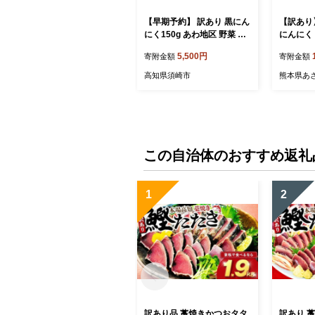
【早期予約】 訳あり 黒にん
【訳あり
にく150g あわ地区 野菜 高
にんにく 4
知 須崎
【無添加
5,500円
寄附金額
寄附金額
高知県須崎市
熊本県あ
この自治体のおすすめ返礼
1
2
訳あり品 藁焼きかつおタタ
訳あり 