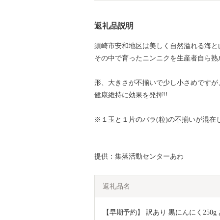
返礼品説明
須崎市安和地区は美しく自然溢れる海と
その中で育ったニンニクを生産者自ら熟
形、大きさが不揃いで少し小さめですが
健康維持に効果を発揮!!
※１玉と１片のバラ(粒)の不揃いが混在
提供：集落活動センターあわ
返礼品名
【早期予約】 訳あり 黒にんにく250g あ