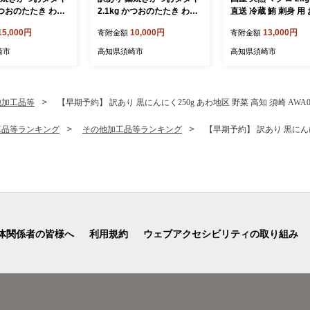
 かつおのたたき わら
2.1kg かつおのたたき わら
直送 冷蔵 鮪 刺身 用 
い
焼き 高知 訳あり品 不揃い
身 新鮮 海鮮 生 魚 魚
15,000円
10,000円
13,000円
寄附金額
寄附金額
 小分け 個包装 お
冷凍 真空 小分け 個包装 お
産マグロ 海鮮丼 惣菜
かず 惣菜 晩ごは
つまみ おかず 惣菜 晩ごは
ず 冷蔵マグロ ふる
崎市
高知県須崎市
高知県須崎市
 カツオ 鰹 刺身 魚
ん 加工品 カツオ 鰹 刺身 魚
まぐろ ふるさと納税鮪
須崎市
高知県 須崎市
241-2x
他加工品等
【早期予約】 訳あり 黒にんにく250g あわ地区 野菜 高知 須崎 AWA01
工品等ランキング
その他加工品等ランキング
【早期予約】 訳あり 黒にんにく
体関係者の皆様へ
利用規約
ウェブアクセシビリティの取り組み