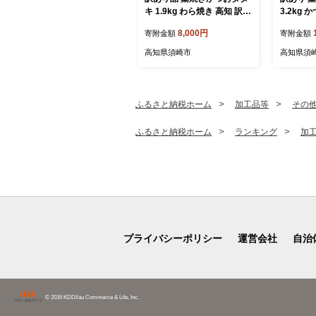
キ 1.9kg わら焼き 高知 訳あ
3.2kg
り 不揃い かつおのたたき
焼き 高知 訳あり品 不揃
8,000円
寄附金額
寄附金額
冷凍 真空 小分け 個包装 お
冷凍 真空
つまみ おかず 惣菜 晩ごは
つまみ お
高知県須崎市
高知県須
ん 加工品 カツオ 鰹 刺身 魚
ん 加工品
高知県 須崎市
高知県 
ふるさと納税ホーム
加工品等
その
ふるさと納税ホーム
ランキング
加
プライバシーポリシー
運営会社
自治
© 2016 KDDI/au Commerce & Life, Inc.