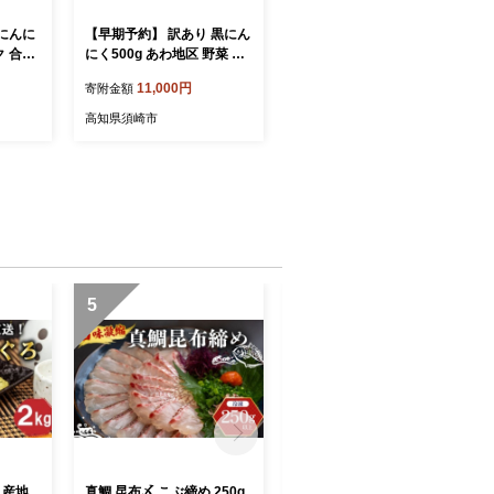
にんに
【早期予約】 訳あり 黒にん
ク 合計
にく500g あわ地区 野菜 高
知 須崎
11,000円
寄附金額
高知県須崎市
5
6
 産地
真鯛 昆布〆 こぶ締め 250g
濃厚焦がしクリームブリュ