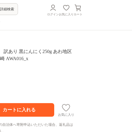
詳細検索
ログイン
お気に入り
カート
方
 訳あり 黒にんにく250g あわ地区
 AWA016_x
お気に入り
の自治体へ寄附申込いただいた場合、返礼品は
ん。