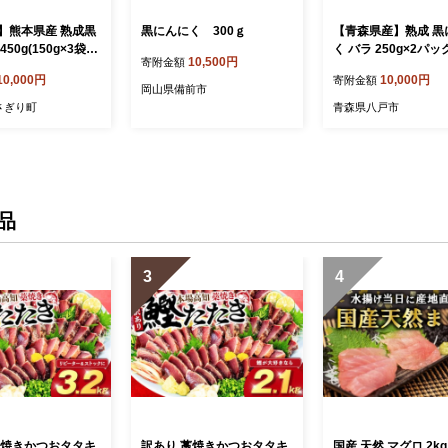
】熊本県産 熟成黒
黒にんにく 300ｇ
【青森県産】熟成 黒
50g(150g×3袋)
く バラ 250g×2パッ
10,500円
寄附金額
】
500g ニンニク
10,000円
10,000円
寄附金額
岡山県備前市
さぎり町
青森県八戸市
品
3
4
藁焼きかつおタタキ
訳あり 藁焼きかつおタタキ
国産 天然 マグロ 2kg