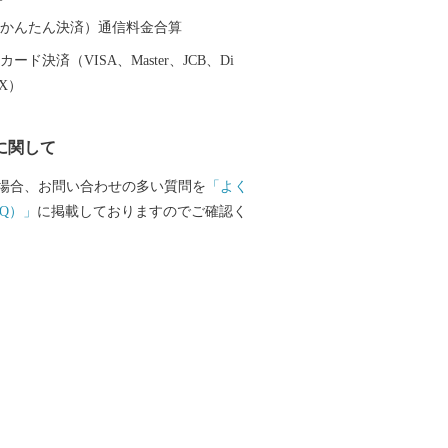
nfo@susaki-furusato.com
（auかんたん決済）通信料金合算
ード決済（VISA、Master、JCB、Di
EX）
に関して
場合、お問い合わせの多い質問を
「よく
Q）」
に掲載しておりますのでご確認く