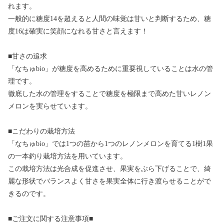
れます。
一般的に糖度14を超えると人間の味覚は甘いと判断するため、糖
度16は確実に笑顔になれる甘さと言えます！
■甘さの追求
「なちゅbio」が糖度を高めるために重要視していることは水の管
理です。
徹底した水の管理をすることで糖度を極限まで高めた甘いレノン
メロンを実らせています。
■こだわりの栽培方法
「なちゅbio」では1つの苗から1つのレノンメロンを育てる1樹1果
の一本釣り栽培方法を用いています。
この栽培方法は光合成を促進させ、果実をぶら下げることで、綺
麗な形状でバランスよく甘さを果実全体に行き渡らせることがで
きるのです。
■ご注文に関する注意事項■