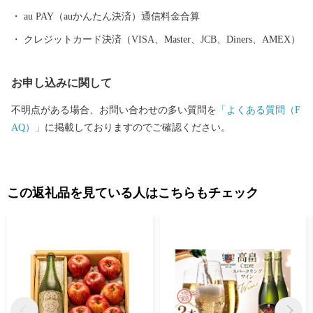
す。 ＜ふるさと納税の業務委託のご案内＞ 令和２年４月１日から
au PAY（auかんたん決済）通信料金合算
ふるさと納税の寄附の受付、お問い合わせの対応、返礼品の発注
クレジットカード決済（VISA、Master、JCB、Diners、AMEX）
などの一部業務を㈱ワールドワンに委託しています。 ふるさと納
税に関する問合せ先は㈱ワールドワンまでご連絡ください。 株式
お申し込みに関して
会社ワールドワン 電話番号：0855-25-5170 メールアドレス：inquir
y@worldone-inc.jp 定休日：土曜日・日曜日・祝日
不明点がある場合、お問い合わせの多い質問を
「よくある質問（F
AQ）」
に掲載しておりますのでご確認ください。
この返礼品を見ている人はこちらもチェック