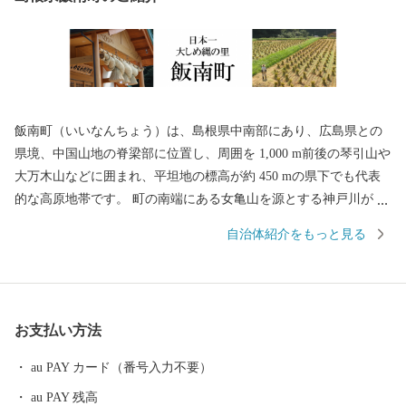
飯南町（いいなんちょう）は、島根県中南部にあり、広島県との
県境、中国山地の脊梁部に位置し、周囲を 1,000 m前後の琴引山や
大万木山などに囲まれ、平坦地の標高が約 450 mの県下でも代表
的な高原地帯です。 町の南端にある女亀山を源とする神戸川が北
へ貫流し、谷地区を南に流れる塩谷川は江の川に注いでいます。
自治体紹介をもっと見る
面積は 242.88平方キロメートル(東西 32km 、南北 32km )で、約 9
0 %を山林・原野が占めています。 人口は約5,000人の小さな町で
す。 標高約 450 mの高原地域であり、昼夜の寒暖差が大きい地域
です。これはおいしいお米や野菜を育てる環境として非常に適し
お支払い方法
ています。 また昭和30年代から出雲大社神楽殿の大しめ縄の制作
が行われ、しめ縄づくりの技術と伝統が受け継がれています。 飯
au PAY カード（番号入力不要）
南町に根付く、水、空気、農作物などを活かした里山の暮らし
au PAY 残高
は、自然と共生し「生命」を身近に実感できる誇るべき文化で