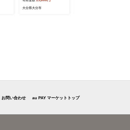
産 しゃ
めし5食 ≪9月21日お届け≫
9月21日お届け≫ 焼き菓子
ぶ 2種
郷土料理 海鮮 漁師飯 漬け
米粉 グルテンフリー 菓子パ
大分県大分市
大分県大分市
 生姜
料理 新鮮 朝獲れ 鶏飯 鶏肉
ン おやつ 食べ比べ 離乳食
詰め合
炊き込みご飯 ハレの日 おも
ヴィーガン 健康志向 マフィ
レゼン
てなし 食べ比べ 冷凍 E220
ン カヌレ スコーン ワッフ
A020
31-K
ル 冷凍 B06010-K
お問い合わせ
au PAY マーケットトップ