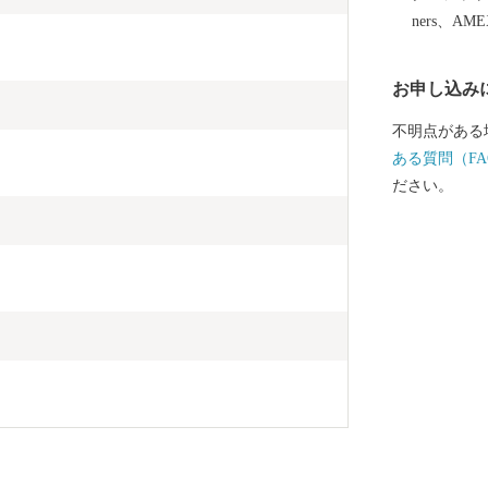
は、市のＰＲ
ners、AM
ます。 【ご注意】 ・返礼品の送付は、大分市外にお住
まいの方に限
お申し込み
ては、年度内
返礼品のお届
不明点がある
す。 ・返礼
ある質問（FA
所不明等で返
ださい。
再発送は出来
け取りできな
込み時に「備