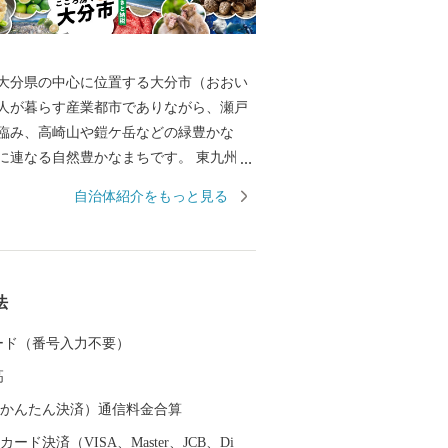
大分県の中心に位置する大分市（おおい
万人が暮らす産業都市でありながら、瀬戸
臨み、高崎山や鎧ケ岳などの緑豊かな
に連なる自然豊かなまちです。 東九州経
あり、戦国時代の武将・大友宗麟公の時
自治体紹介をもっと見る
代表する国際色豊かな貿易都市・南蛮文
として繁栄し、高度成長期以降は工業を
広い産業が展開され、製造品出荷額は九
けています。 一方で豊かな自然にも恵ま
法
ンド「関あじ・関さば」をはじめとした
豊後牛」「おおいた和牛」など様々な農
 カード（番号入力不要）
分ふぐ」「とり天」「大分銘菓ざびえ
高
鶏めし」など多彩な食資源に恵まれた自
です。 ふるさと大分市応援寄
（auかんたん決済）通信料金合算
ード決済（VISA、Master、JCB、Di