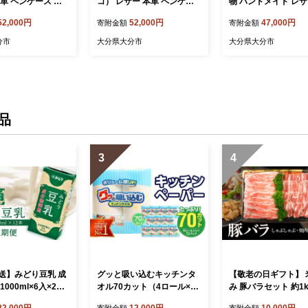
革 ペンケース お
コ） レザー 本革 ペンケー
物 ハンドメイド レザー 手
日本製 ハンドメイド
ス おしゃれ 日本製 ハンド
断ち 手縫い 革 収納 
52,000円
52,000円
47,000円
寄附金額
寄附金額
レディース コンパク
メイド メンズ レディース
ース T02035
060-2
コンパクト チョコ T02060-
分市
大分県大分市
大分県大分市
4
品
3
4
送】みどり豆乳 成
グッと吸い込むキッチンタ
【敬老の日ギフト】 
1000ml×6入×2ケ
オル70カット（4ロール×12
み 豚バラセット 約1k
12本） 隔月2回お
パック） キッチンペーパー
月21日お届け≫ ブ
22,000円
12,000円
10,000円
寄附金額
寄附金額