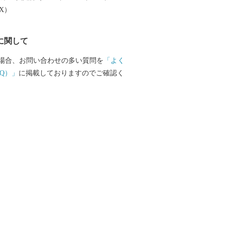
も兼ねて返礼品をお送りさせていただき
EX）
らせていただきます。 ・寄附につきまし
に関して
の回数制限は現在設けておりません。 ・
けには1～2ヶ月程度かかることがありま
場合、お問い合わせの多い質問を
「よく
品の写真はイメージです。 ※長期不在、住
Q）」
に掲載しておりますのでご確認く
礼品をお受取りいただけなかった場合、
かねますので、ご了承ください。 ※お受
い期間が予め分かっている場合は、お申
考欄」へご記入くださいませ。