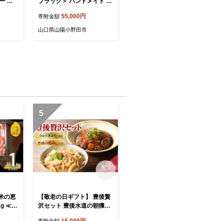
ブラック＞ ハンドメイド 国
名刺 ケ
産牛ヌメ革 ミニトートバッ
55,000円
寄附金額
グ 小型 トートバッグ かば
ん 本革 レザー 革製品 贈り
山口県山陽小野田市
物 ギフト 黒 ブラック F6L-2
81
5
6
米の恵
【敬老の日ギフト】 豊後贅
【敬老の日ギフト】 グルテ
g ≪9
沢セット 豊後水道の朝獲れ
ンフリーの米粉パン 人気の
ランド豚
りゅうきゅう4食 豊後の鶏
スイーツパン 11個セット ≪
15,000円
16,000円
寄附金額
寄附金額