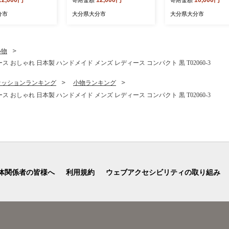
 飲料 豆乳 成分
日用品 消耗品 大容量 吸収
お肉 豚肉 ポーク 国
期便 常温保存 無
力 破れにくい 長持ち 掃除
ぶしゃぶ 焼肉 冷しゃ
分市
大分県大分市
大分県大分市
 栄養 スムージー
便利 高評価 R14019
セット 肉料理 鍋料理
パック 大豆 イソ
焼き 豚丼 冷しゃぶ 
タンパク質 T1008
わせ ギフト 贈答 プ
ト セット 冷凍 おかず 
小物
12-K
おしゃれ 日本製 ハンドメイド メンズ レディース コンパクト 黒 T02060-3
ァッションランキング
小物ランキング
おしゃれ 日本製 ハンドメイド メンズ レディース コンパクト 黒 T02060-3
体関係者の皆様へ
利用規約
ウェブアクセシビリティの取り組み