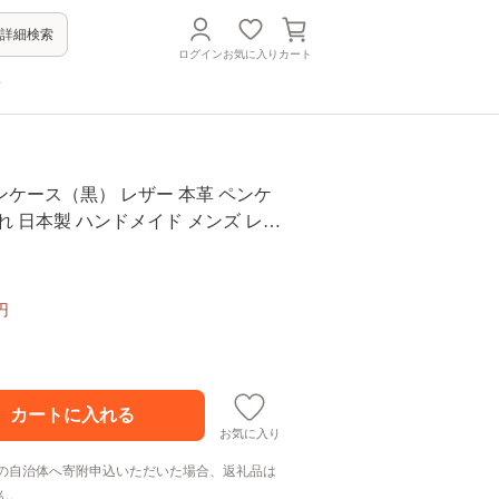
詳細検索
ログイン
お気に入り
カート
方
ケース（黒） レザー 本革 ペンケ
れ 日本製 ハンドメイド メンズ レデ
ト 黒 T02060-3
円
お気に入り
の自治体へ寄附申込いただいた場合、返礼品は
ん。