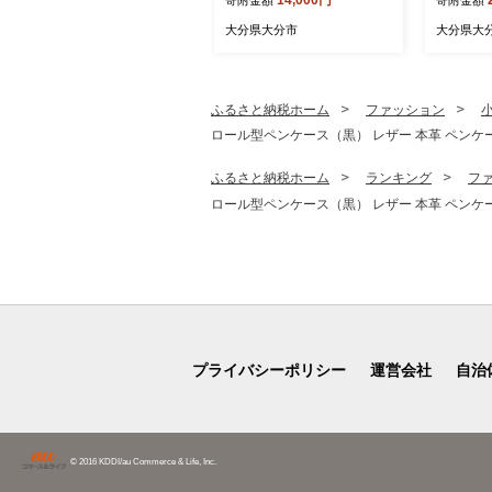
ー 日用品 消耗品 大容量 吸
届け定期便
収力 破れにくい 長持ち 掃
無調整 定
大分県大分市
大分県大
除 便利 高評価 R14030
調整豆乳
担々麵 紙
フラボン 
7
ふるさと納税ホーム
ファッション
ロール型ペンケース（黒） レザー 本革 ペンケース 
ふるさと納税ホーム
ランキング
フ
ロール型ペンケース（黒） レザー 本革 ペンケース 
プライバシーポリシー
運営会社
自治
© 2016 KDDI/au Commerce & Life, Inc.