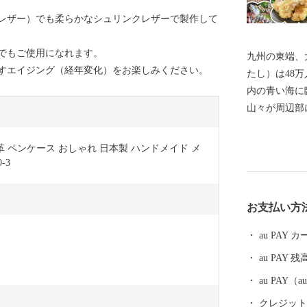
レザー）でも柔らかなシュリンクレザーで製作して
でもご使用になれます。
九州の東端、
すエイジング（経年変化）をお楽しみください。
たし）は48
内の青い海に
山々が周辺部
済の中心地で
代より日本を
 ペンケース おしゃれ 日本製 ハンドメイド メ
化の発祥都市
-3
中心として幅
州第一位を続
お支払い方
れ、全国ブラ
海産物や、「
au PAY
畜産物、「大
au PAY 残
る」「吉野の
然と都市が共存するまち
au PAY
附金について 5,000円以上寄附をしていただいた方に
クレジットカ