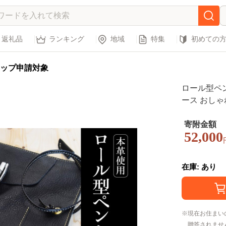
返礼品
ランキング
地域
特集
初めての
ップ申請対象
ロール型ペン
ース おしゃ
ィース コンパク
寄附金額
52,000
在庫: あり
現在お住まい
贈答されませ