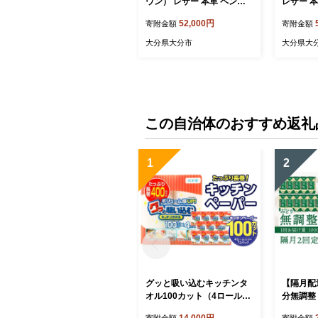
ウン） レザー 本革 ペンケ
レザー 本
ース おしゃれ 日本製 ハン
しゃれ 
52,000円
寄附金額
寄附金額
ドメイド メンズ レディース
メンズ 
コンパクト ブラウン T0206
ト 赤 T02
大分県大分市
大分県大
0-1
この自治体のおすすめ返礼
1
2
グッと吸い込むキッチンタ
【隔月配
オル100カット（4ロール×1
分無調整 
2パック） キッチンペーパ
ース（計
14,000円
寄附金額
寄附金額