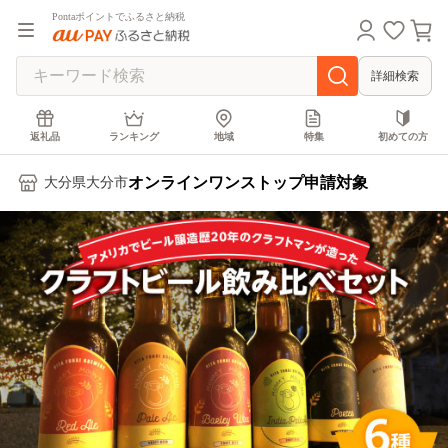
Pontaポイントでふるさと納税
詳細検索
返礼品
ランキング
地域
特集
初めての方
オンラインワンストップ申請対象
大分県大分市