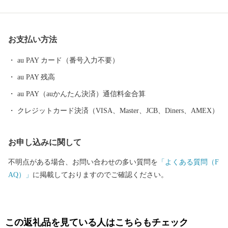
い産業が展開され、製造品出荷額は九州第一位を続けています。
一方で豊かな自然にも恵まれ、全国ブランド「関あじ・関さば」
をはじめとした海産物や、「豊後牛」「おおいた和牛」など様々
お支払い方法
な農畜産物、「大分ふぐ」「とり天」「大分銘菓ざびえる」「吉
野の鶏めし」など多彩な食資源に恵まれた自然と都市が共存する
au PAY カード（番号入力不要）
まちです。 ふるさと大分市応援寄附金について 5,000円以上寄附
au PAY 残高
をしていただいた方には、市のＰＲも兼ねて返礼品をお送りさせ
ていただきます。 【ご注意】 ・返礼品の送付は、大分市外にお住
au PAY（auかんたん決済）通信料金合算
まいの方に限らせていただきます。 ・寄附につきましては、年度
クレジットカード決済（VISA、Master、JCB、Diners、AMEX）
内の回数制限は現在設けておりません。 ・返礼品のお届けには1
～2ヶ月程度かかることがあります。 ・返礼品の写真はイメージ
お申し込みに関して
です。 ※長期不在、住所不明等で返礼品をお受取りいただけなか
った場合、再発送は出来かねますので、ご了承ください。 ※お受
不明点がある場合、お問い合わせの多い質問を
「よくある質問（F
け取りできない期間が予め分かっている場合は、お申込み時に
AQ）」
に掲載しておりますのでご確認ください。
「備考欄」へご記入くださいませ。
この返礼品を見ている人はこちらもチェック