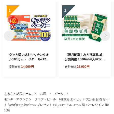
1
2
グッと吸い込むキッチンタオ
【隔月配送】みどり豆乳 成
ル100カット（4ロール×12パ
分無調整 1000ml×6入×2ケー
ック） キッチンペーパー 日
ス（計12本） 隔月2回お届け
14,000円
22,000円
寄附金額
寄附金額
用品 消耗品 大容量 吸収力 破
定期便 飲料 豆乳 成分無調整
れにくい 長持ち 掃除 便利 高
定期便 常温保存 無調整豆乳
評価 R14030
栄養 スムージー 担々麵 紙パ
ック 大豆 イソフラボン タン
パク質 T10087
ふるさと納税ホーム
お酒
ビール
モンキーマウンテン クラフトビール 6種飲み比べセット 大分県 お酒 セッ
ト 詰め合わせ 地ビール プレゼント おしゃれ アルコール 瓶 バーレワイン H0
1002