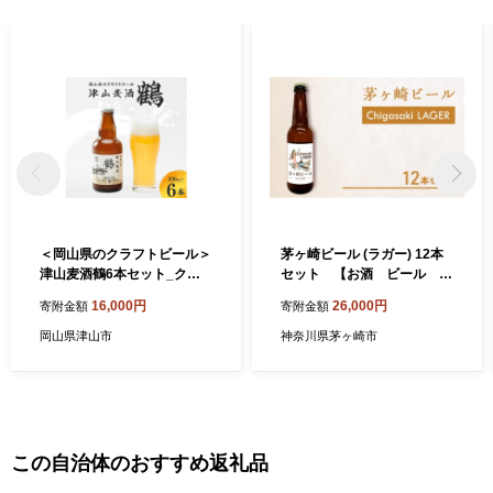
＜岡山県のクラフトビール＞
茅ヶ崎ビール (ラガー) 12本
津山麦酒鶴6本セット_クラ
セット 【お酒 ビール ク
フトビール ビール 津山産 ご
ラフトビール 瓶入り 化粧
16,000円
26,000円
寄附金額
寄附金額
当地ビール 麦酒 贈答用 セッ
箱入り】 地ビール 瓶ビール
ト販売 6本 岡山県 津山市 酒
アルコール飲料 家飲み 晩酌
岡山県津山市
神奈川県茅ヶ崎市
お酒 アルコール 瓶 ギフト プ
バーベキュー BBQ
レゼント 晩酌 家飲み 送料無
料【1302009】
この自治体のおすすめ返礼品