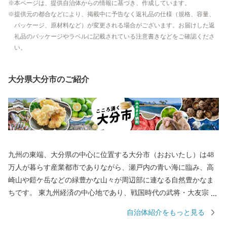
本ページは、提供自治体からの情報に基づき、作成しています。
提供元の都合などにより、掲載中に予告なく返礼品の仕様（規格、容量、
パッケージ、原材料など）が変更される場合がございます。お届けした返
礼品のパッケージやラベルに記載されている注意書きなどをご確認くださ
い。
大分県大分市のご紹介
九州の東端、大分県の中心に位置する大分市（おおいたし）は48
万人が暮らす産業都市でありながら、瀬戸内の青い海に臨み、高
崎山や鎧ケ岳などの緑豊かな山々が周辺部に連なる自然豊かなま
ちです。 東九州経済の中心地であり、戦国時代の武将・大友宗麟
公の時代より日本を代表する国際色豊かな貿易都市・南蛮文化の
自治体紹介をもっと見る
発祥都市として繁栄し、高度成長期以降は工業を中心として幅広