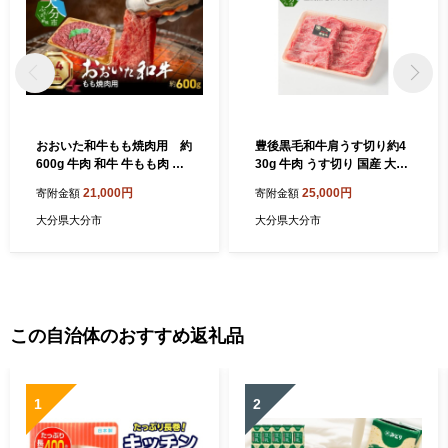
おおいた和牛もも焼肉用 約
豊後黒毛和牛肩うす切り約4
600g 牛肉 和牛 牛もも肉 焼
30g 牛肉 うす切り 国産 大分
肉用 冷凍 赤身 霜降り 豊後牛
県 すき焼き 焼肉 霜降り 和牛
21,000円
25,000円
寄附金額
寄附金額
おおいた和牛 大分県 A01121
赤身 黒毛和牛 A01035
大分県大分市
大分県大分市
この自治体のおすすめ返礼品
1
2