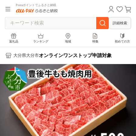
Pontaポイントでふるさと納税
詳細検索
返礼品
ランキング
地域
特集
初めての方
オンラインワンストップ申請対象
大分県大分市