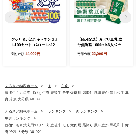
グッと吸い込むキッチンタオ
【隔月配送】みどり豆乳 成
ル100カット（4ロール×12パ
分無調整 1000ml×6入×2ケー
ック） キッチンペーパー 日
ス（計12本） 隔月2回お届け
14,000円
22,000円
寄附金額
寄附金額
用品 消耗品 大容量 吸収力 破
定期便 飲料 豆乳 成分無調整
れにくい 長持ち 掃除 便利 高
定期便 常温保存 無調整豆乳
評価 R14030
栄養 スムージー 担々麵 紙パ
ック 大豆 イソフラボン タン
パク質 T10087
ふるさと納税ホーム
肉
牛肉
豊後牛もも焼肉用500g 牛肉 豊後牛 モモ 焼肉用 霜降り 風味豊か 黒毛和牛 赤
身 冷凍 大分県 A01076
ふるさと納税ホーム
ランキング
肉ランキング
牛肉ランキング
豊後牛もも焼肉用500g 牛肉 豊後牛 モモ 焼肉用 霜降り 風味豊か 黒毛和牛 赤
身 冷凍 大分県 A01076