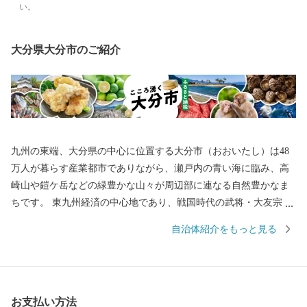
い。
大分県大分市のご紹介
九州の東端、大分県の中心に位置する大分市（おおいたし）は48
万人が暮らす産業都市でありながら、瀬戸内の青い海に臨み、高
崎山や鎧ケ岳などの緑豊かな山々が周辺部に連なる自然豊かなま
ちです。 東九州経済の中心地であり、戦国時代の武将・大友宗麟
公の時代より日本を代表する国際色豊かな貿易都市・南蛮文化の
自治体紹介をもっと見る
発祥都市として繁栄し、高度成長期以降は工業を中心として幅広
い産業が展開され、製造品出荷額は九州第一位を続けています。
一方で豊かな自然にも恵まれ、全国ブランド「関あじ・関さば」
をはじめとした海産物や、「豊後牛」「おおいた和牛」など様々
お支払い方法
な農畜産物、「大分ふぐ」「とり天」「大分銘菓ざびえる」「吉