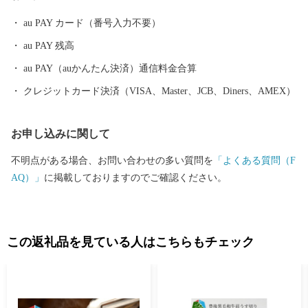
野の鶏めし」など多彩な食資源に恵まれた自然と都市が共存する
au PAY カード（番号入力不要）
まちです。 ふるさと大分市応援寄附金について 5,000円以上寄附
au PAY 残高
をしていただいた方には、市のＰＲも兼ねて返礼品をお送りさせ
ていただきます。 【ご注意】 ・返礼品の送付は、大分市外にお住
au PAY（auかんたん決済）通信料金合算
まいの方に限らせていただきます。 ・寄附につきましては、年度
クレジットカード決済（VISA、Master、JCB、Diners、AMEX）
内の回数制限は現在設けておりません。 ・返礼品のお届けには1
～2ヶ月程度かかることがあります。 ・返礼品の写真はイメージ
お申し込みに関して
です。 ※長期不在、住所不明等で返礼品をお受取りいただけなか
った場合、再発送は出来かねますので、ご了承ください。 ※お受
不明点がある場合、お問い合わせの多い質問を
「よくある質問（F
け取りできない期間が予め分かっている場合は、お申込み時に
AQ）」
に掲載しておりますのでご確認ください。
「備考欄」へご記入くださいませ。
この返礼品を見ている人はこちらもチェック