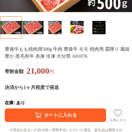
豊後牛もも焼肉用500g 牛肉 豊後牛 モモ 焼肉用 霜降り 風味
豊か 黒毛和牛 赤身 冷凍 大分県 A01076
21,000
寄附金額
円
決済から1ヶ月程度で発送
在庫: あり
お気に入り
現在お住まいの自治体へ寄附申込いただいた場合、返礼品は贈答され