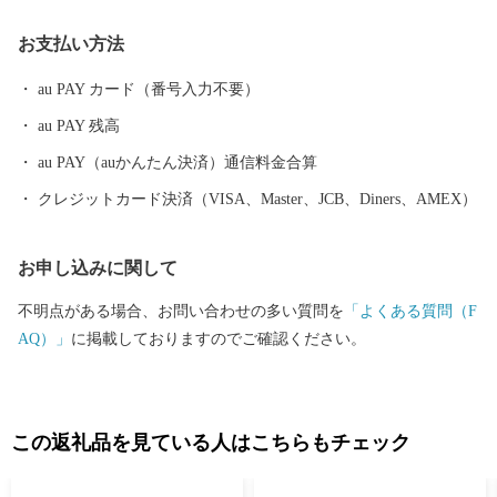
をはじめとした海産物や、「豊後牛」「おおいた和牛」など様々
お支払い方法
な農畜産物、「大分ふぐ」「とり天」「大分銘菓ざびえる」「吉
野の鶏めし」など多彩な食資源に恵まれた自然と都市が共存する
au PAY カード（番号入力不要）
まちです。 ふるさと大分市応援寄附金について 5,000円以上寄附
au PAY 残高
をしていただいた方には、市のＰＲも兼ねて返礼品をお送りさせ
ていただきます。 【ご注意】 ・返礼品の送付は、大分市外にお住
au PAY（auかんたん決済）通信料金合算
まいの方に限らせていただきます。 ・寄附につきましては、年度
クレジットカード決済（VISA、Master、JCB、Diners、AMEX）
内の回数制限は現在設けておりません。 ・返礼品のお届けには1
～2ヶ月程度かかることがあります。 ・返礼品の写真はイメージ
お申し込みに関して
です。 ※長期不在、住所不明等で返礼品をお受取りいただけなか
った場合、再発送は出来かねますので、ご了承ください。 ※お受
不明点がある場合、お問い合わせの多い質問を
「よくある質問（F
け取りできない期間が予め分かっている場合は、お申込み時に
AQ）」
に掲載しておりますのでご確認ください。
「備考欄」へご記入くださいませ。
この返礼品を見ている人はこちらもチェック