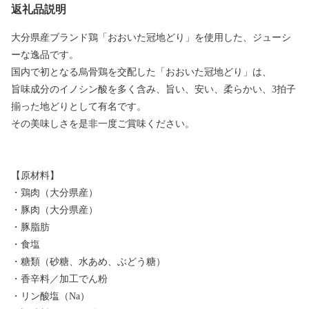
返礼品説明
大分県産ブランド鶏「おおいた冠地どり」を使用した、ジューシ
ーな逸品です。
国内で初となる烏骨鶏を交配した「おおいた冠地どり」は、
旨味成分のイノシン酸を多く含み、旨い、安い、柔らかい、3拍子
揃った地どりとして有名です。
その美味しさを是非一度ご賞味ください。
【原材料】
・鶏肉（大分県産）
・豚肉（大分県産）
・豚脂肪
・食塩
・糖類（砂糖、水あめ、ぶどう糖）
・香辛料／加工でん粉
・リン酸塩（Na）