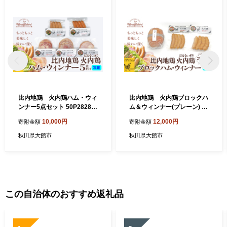
比内地鶏 火内鶏ハム・ウィ
比内地鶏 火内鶏ブロックハ
ンナー5点セット 50P2828
ム＆ウィンナー(プレーン) 60
/ 鶏ハム 地鶏 食材 日本 国
P2821 / 鶏ハム 比内鶏 地鶏
10,000円
12,000円
寄附金額
寄附金額
産 東北 秋田 ご当地 グルメ
食材 日本 国産 東北 秋田 ご
お取り寄せ 手軽 簡単 調理 ギ
当地 グルメ 取り寄せ 手軽 簡
秋田県大館市
秋田県大館市
フト プレゼント 贈り物 母の
単 調理 ギフト プレゼント 贈
日 父の日 敬老の日 誕生日 記
り物 母の日 父の日 敬老の日
念日 お祝い 祝 ハム ハムステ
誕生日 記念日 お祝い 祝 ひな
ーキ ウインナー 鶏肉 比内地
いどり ヒナイドリ ひないじ
鶏 ひないじどり ヒナイジド
どり ヒナイジドリ ハム ウイ
リ 比内鶏 ヒナイドリ ひない
ンナー 肉加工品
この自治体のおすすめ返礼品
どり セット 高級