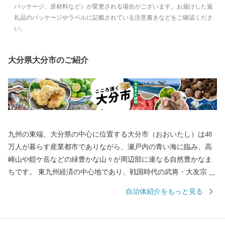
パッケージ、原材料など）が変更される場合がございます。お届けした返
礼品のパッケージやラベルに記載されている注意書きなどをご確認くださ
い。
大分県大分市のご紹介
九州の東端、大分県の中心に位置する大分市（おおいたし）は48
万人が暮らす産業都市でありながら、瀬戸内の青い海に臨み、高
崎山や鎧ケ岳などの緑豊かな山々が周辺部に連なる自然豊かなま
ちです。 東九州経済の中心地であり、戦国時代の武将・大友宗麟
公の時代より日本を代表する国際色豊かな貿易都市・南蛮文化の
自治体紹介をもっと見る
発祥都市として繁栄し、高度成長期以降は工業を中心として幅広
い産業が展開され、製造品出荷額は九州第一位を続けています。
一方で豊かな自然にも恵まれ、全国ブランド「関あじ・関さば」