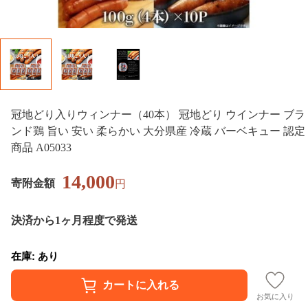
冠地どり入りウィンナー（40本） 冠地どり ウインナー ブラ
ンド鶏 旨い 安い 柔らかい 大分県産 冷蔵 バーベキュー 認定
商品 A05033
14,000
寄附金額
円
決済から1ヶ月程度で発送
在庫: あり
お気に入り