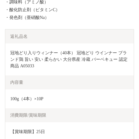
・調味料（アミノ酸）
・酸化防止剤（ビタミンC）
・発色剤（亜硝酸Na）
返礼品名
冠地どり入りウィンナー（40本） 冠地どり ウインナー ブラ
ンド鶏 旨い 安い 柔らかい 大分県産 冷蔵 バーベキュー 認定
商品 A05033
内容量
100g（4本）×10P
消費期限/賞味期限
【賞味期限】25日