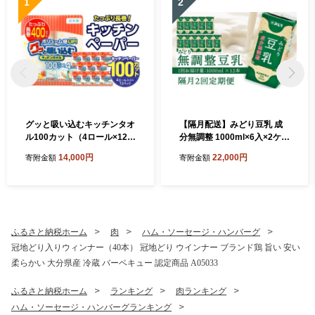
1
2
グッと吸い込むキッチンタオ
【隔月配送】みどり豆乳 成
ル100カット（4ロール×12パ
分無調整 1000ml×6入×2ケー
ック） キッチンペーパー 日
ス（計12本） 隔月2回お届け
14,000円
22,000円
寄附金額
寄附金額
用品 消耗品 大容量 吸収力 破
定期便 飲料 豆乳 成分無調整
れにくい 長持ち 掃除 便利 高
定期便 常温保存 無調整豆乳
評価 R14030
栄養 スムージー 担々麵 紙パ
ック 大豆 イソフラボン タン
パク質 T10087
ふるさと納税ホーム
肉
ハム・ソーセージ・ハンバーグ
冠地どり入りウィンナー（40本） 冠地どり ウインナー ブランド鶏 旨い 安い
柔らかい 大分県産 冷蔵 バーベキュー 認定商品 A05033
ふるさと納税ホーム
ランキング
肉ランキング
ハム・ソーセージ・ハンバーグランキング