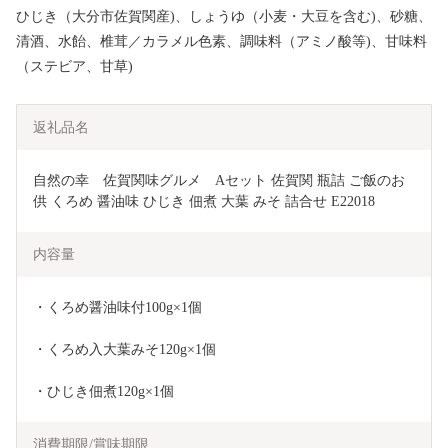
ひじき（大分市佐賀関産)、しょうゆ（小麦・大豆を含む)、砂糖、
清酒、水飴、椎茸／カラメル色素、調味料（アミノ酸等)、甘味料
（ステビア、甘草)
返礼品名
自然の幸　佐賀関味グルメ　Aセット 佐賀関 瓶詰 ご飯のお
供 くろめ 醤油味 ひじき 佃煮 大葉 みそ 詰合せ E22018
内容量
・くろめ醤油味付100g×1個
・くろめ入大葉みそ120g×1個
・ひじき佃煮120g×1個
消費期限/賞味期限