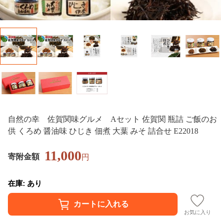
自然の幸 佐賀関味グルメ Aセット 佐賀関 瓶詰 ご飯のお
供 くろめ 醤油味 ひじき 佃煮 大葉 みそ 詰合せ E22018
11,000
寄附金額
円
在庫: あり
お気に入り