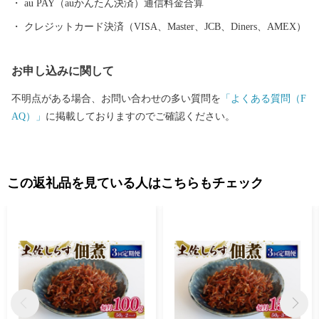
ていただきます。 【ご注意】 ・返礼品の送付は、大分市外にお住
au PAY（auかんたん決済）通信料金合算
まいの方に限らせていただきます。 ・寄附につきましては、年度
クレジットカード決済（VISA、Master、JCB、Diners、AMEX）
内の回数制限は現在設けておりません。 ・返礼品のお届けには1
～2ヶ月程度かかることがあります。 ・返礼品の写真はイメージ
お申し込みに関して
です。 ※長期不在、住所不明等で返礼品をお受取りいただけなか
った場合、再発送は出来かねますので、ご了承ください。 ※お受
不明点がある場合、お問い合わせの多い質問を
「よくある質問（F
け取りできない期間が予め分かっている場合は、お申込み時に
AQ）」
に掲載しておりますのでご確認ください。
「備考欄」へご記入くださいませ。
この返礼品を見ている人はこちらもチェック