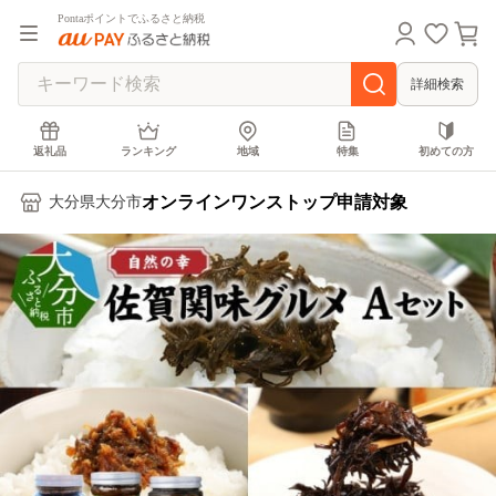
Pontaポイントでふるさと納税
詳細検索
返礼品
ランキング
地域
特集
初めての方
オンラインワンストップ申請対象
大分県大分市