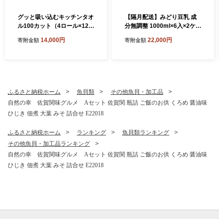
グッと吸い込むキッチンタオ
【隔月配送】みどり豆乳 成
ル100カット（4ロール×12パ
分無調整 1000ml×6入×2ケー
ック） キッチンペーパー 日
ス（計12本） 隔月2回お届け
14,000円
22,000円
寄附金額
寄附金額
用品 消耗品 大容量 吸収力 破
定期便 飲料 豆乳 成分無調整
れにくい 長持ち 掃除 便利 高
定期便 常温保存 無調整豆乳
評価 R14030
栄養 スムージー 担々麵 紙パ
ック 大豆 イソフラボン タン
パク質 T10087
ふるさと納税ホーム
魚貝類
その他魚貝・加工品
自然の幸 佐賀関味グルメ Aセット 佐賀関 瓶詰 ご飯のお供 くろめ 醤油味
ひじき 佃煮 大葉 みそ 詰合せ E22018
ふるさと納税ホーム
ランキング
魚貝類ランキング
その他魚貝・加工品ランキング
自然の幸 佐賀関味グルメ Aセット 佐賀関 瓶詰 ご飯のお供 くろめ 醤油味
ひじき 佃煮 大葉 みそ 詰合せ E22018