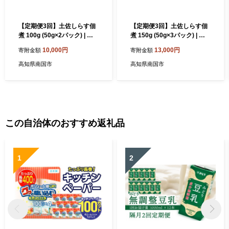
【定期便3回】土佐しらす佃
【定期便3回】土佐しらす佃
煮 100g (50g×2パック) | 小
煮 150g (50g×3パック) | 小
分け 冷凍配送 お取り寄せ 国
分け 冷凍配送 お取り寄せ 国
10,000円
13,000円
寄附金額
寄附金額
産 おかず 惣菜 ご飯のお供 お
産 おかず 惣菜 ご飯のお供 お
米 に合う 加工品 海の幸 グル
米 に合う 加工品 海の幸 グル
高知県南国市
高知県南国市
メ 食品 魚介 小魚 鮮魚 海鮮
メ 食品 魚介 小魚 鮮魚 海鮮
ちりめんじゃこ いわし 鰯 お
ちりめんじゃこ いわし 鰯 お
つまみ ふりかけ 人気 産地直
つまみ ふりかけ 人気 産地直
送 高知県 南国市
送 高知県 南国市
この自治体のおすすめ返礼品
1
2