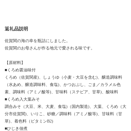
返礼品説明
佐賀関の海の幸を瓶詰にしました。
佐賀関のお母さんが作る地元で愛される味です。
【原材料】
■くろめ醤油味付
くろめ（佐賀関産)、しょうゆ（小麦・大豆を含む)、醸造調味料
（水あめ、醸造調味料、食塩)、かつおぶし、ごま／カラメル色
素、調味料（アミノ酸等)、甘味料（ステビア、甘草)、酸味料
■くろめ入大葉みそ
調合みそ（大豆、米、大麦、食塩)（国内製造)、大葉、くろめ（大
分市佐賀関)、いりこ、砂糖／調味料（アミノ酸等)、甘味料（甘
草)、着色料（ビタミンB2)
■ひじき佃煮