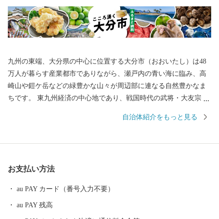
九州の東端、大分県の中心に位置する大分市（おおいたし）は48
万人が暮らす産業都市でありながら、瀬戸内の青い海に臨み、高
崎山や鎧ケ岳などの緑豊かな山々が周辺部に連なる自然豊かなま
ちです。 東九州経済の中心地であり、戦国時代の武将・大友宗麟
公の時代より日本を代表する国際色豊かな貿易都市・南蛮文化の
自治体紹介をもっと見る
発祥都市として繁栄し、高度成長期以降は工業を中心として幅広
い産業が展開され、製造品出荷額は九州第一位を続けています。
一方で豊かな自然にも恵まれ、全国ブランド「関あじ・関さば」
をはじめとした海産物や、「豊後牛」「おおいた和牛」など様々
お支払い方法
な農畜産物、「大分ふぐ」「とり天」「大分銘菓ざびえる」「吉
野の鶏めし」など多彩な食資源に恵まれた自然と都市が共存する
au PAY カード（番号入力不要）
まちです。 ふるさと大分市応援寄附金について 5,000円以上寄附
au PAY 残高
をしていただいた方には、市のＰＲも兼ねて返礼品をお送りさせ