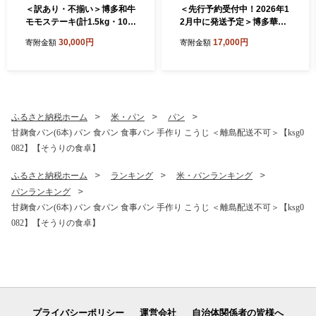
＜訳あり・不揃い＞博多和牛
＜先行予約受付中！2026年1
モモステーキ(計1.5kg・100
2月中に発送予定＞博多華味
g×15P) 牛肉 黒毛和牛 国産
鳥 水たき・もつ鍋セット(6
30,000円
17,000円
寄附金額
寄附金額
モモ肉 ステーキ BBQ 小分け
～8人前)モツ鍋 水炊き 鶏肉
＜離島配送不可＞【ksg148
鳥肉 とりにく 牛 ホルモン 鶏
2】【MEATPLUS】
はらみ 鍋 スープ つくね ポン
酢 ちゃんぽん麺 柚子胡椒 柚
子こしょう 醤油味 しょうゆ
＜離島配送不可＞ 【ksg129
ふるさと納税ホーム
米・パン
パン
4-12】【水たき料亭 博多華
甘麹食パン(6本) パン 食パン 食事パン 手作り こうじ ＜離島配送不可＞【ksg0
味鳥】
082】【そうりの食卓】
ふるさと納税ホーム
ランキング
米・パンランキング
パンランキング
甘麹食パン(6本) パン 食パン 食事パン 手作り こうじ ＜離島配送不可＞【ksg0
082】【そうりの食卓】
プライバシーポリシー
運営会社
自治体関係者の皆様へ