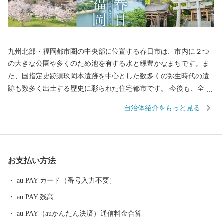
九州北部・福岡都市圏の中央部に位置する春日市は、市内に２つ
の大きな公園や多くのため池を有する水と緑豊かなまちです。ま
た、国指定史跡須玖岡本遺跡を中心とした数多くの弥生時代の遺
跡も数多く出土する歴史に彩られた住宅都市です。 今後も、全国
的に高い評価を得ている学校・家庭・地域が一体となって子ども
自治体紹介をもっと見る
たちを育てる「コミュニティ・スクール」の取り組みや市民と行
政が共に支え合う協働のまちづくりを進めていきます。
お支払い方法
au PAY カード（番号入力不要）
au PAY 残高
au PAY（auかんたん決済）通信料金合算