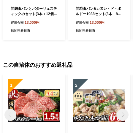
甘麹食パンとバターリュステ
甘糀食パン&カヌレ・ド・ボ
ィックのセット(3本＋12個)
ルドー1988セット(3本＋8
パン 食事パン 高加水 低温熟
個) お菓子 スイーツ おやつ
13,000円
13,000円
寄附金額
寄附金額
成発酵 詰め合わせ 手作り こ
洋菓子 焼き菓子 詰め合わせ
うじ 冷凍 ＜離島配送不可＞
手作り こうじ お土産 長期低
福岡県春日市
福岡県春日市
【ksg0081】【そうりの食
温熟成 冷凍 ＜離島配送不可
卓】
＞【ksg0048】【そうりの食
卓】
この自治体のおすすめ返礼品
1
2